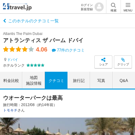
ログイン
新規登録
検索
MENU
このホテルのクチコミ一覧
Atlantis The Palm Dubai
アトランティス ザ パーム ドバイ
4.06
77件のクチコミ
ドバイ
シェア
クリップ
ホテルランク
地図
料金比較
クチコミ
旅行記
写真
Q&A
施設情報
ウオーターパークは最高
旅行時期：2012/08（約14年前）
トモキチ
さん