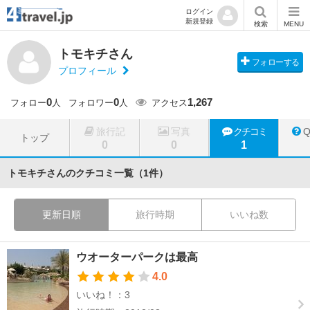
ログイン
新規登録
検索
MENU
トモキチさん
フォローする
プロフィール
0
0
1,267
フォロー
人
フォロワー
人
アクセス
旅行記
写真
クチコミ
トップ
0
0
1
トモキチさんのクチコミ一覧（1件）
更新日順
旅行時期
いいね数
ウオーターパークは最高
4.0
いいね！：3