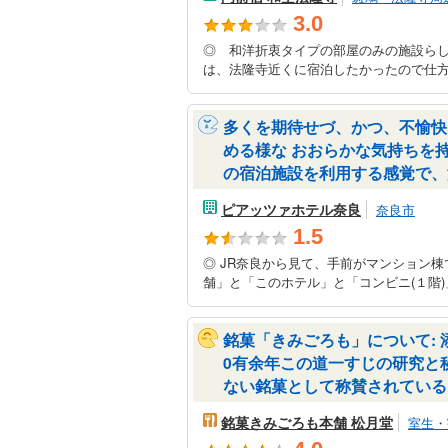
3.0
◎ 和洋折衷タイプの部屋のみの施設ら
は、法隆寺近くに宿泊したかったので仕方
多くを期待せづ、かつ、不愉快
める様な おおらかな気持ちを
の宿泊施設を利用する感覚で、
ピアッツァホテル奈良
奈良市
1.5
◎ JR奈良から見て、手前がマンション棟
舗」と「このホテル」と「コンビニ(１階)
銘菓「きみごろも」について: 
0有余年この道一すじの研究と
ない銘菓として称賛されている
銘菓きみごろも本舗 松月堂
室生・