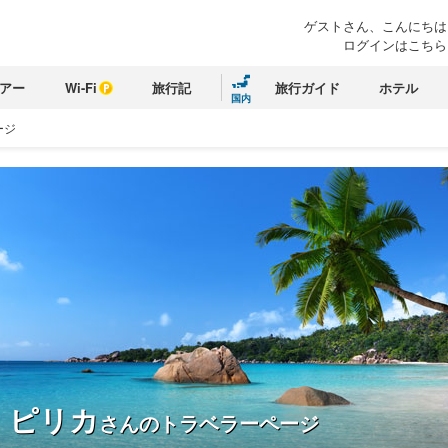
ゲストさん、こんにちは
ログインはこちら
アー
Wi-Fi
旅行記
旅行ガイド
ホテル
国内
ージ
 ピリカ
さんのトラベラーページ