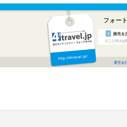
フォー
1
旅先を
どこに行けば
運営会