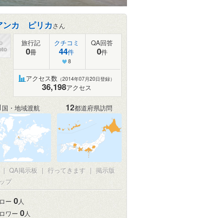
アンカ ピリカ
さん
旅行記
クチコミ
QA回答
0
44
0
冊
件
件
8
アクセス数
（2014年07月20日登録）
36,198
アクセス
1
12
国・地域渡航
都道府県訪問
真
|
QA掲示板
|
行ってきます
|
掲示版
ップ
0
ロー
人
0
ロワー
人