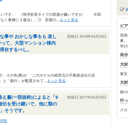
しいです。 （和洋折衷タイプの部屋が嫌いですが、 今回
なく東棟に３連泊）。◎ 部屋の...
もっと見る
ビア
現実
な事や おかしな事をも 楽し
投稿日 2018年04月24日
事。
持って、大型マンション棟内
学び
滞在するべし。
自分
大好
東京
で、その先(奥)が 「このホテルの経営元の不動産会社の店
」と「銀行」が配置されて...
もっと見る
大好
旅の
添え書(一部抜粋)によると「9
投稿日 2017年05月03日
行っ
秘伝を受け継いで、他に類の
」そうです。
クロ
宇陀