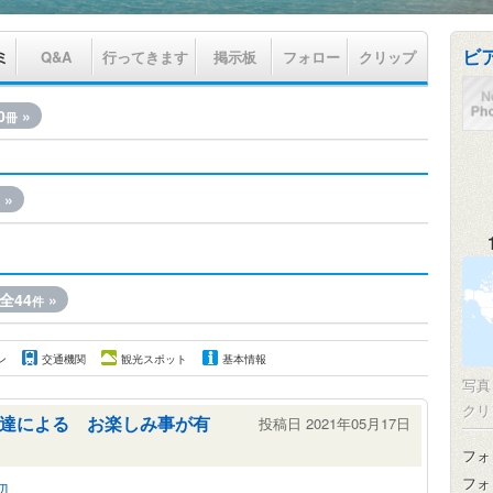
ビ
ミ
Q&A
行ってきます
掲示板
フォロー
クリップ
0
»
冊
»
全44
»
件
ン
交通機関
観光スポット
基本情報
写
クリ
達による お楽しみ事が有
投稿日 2021年05月17日
フォ
フォ
辺