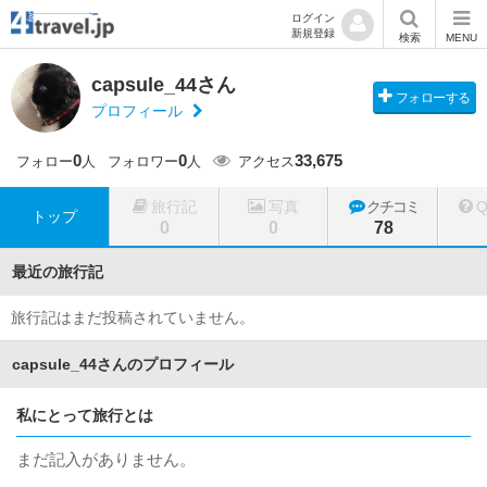
ログイン
新規登録
検索
MENU
capsule_44さん
フォローする
プロフィール
0
0
33,675
フォロー
人
フォロワー
人
アクセス
旅行記
写真
クチコミ
トップ
0
0
78
最近の旅行記
旅行記はまだ投稿されていません。
capsule_44さんのプロフィール
私にとって旅行とは
まだ記入がありません。