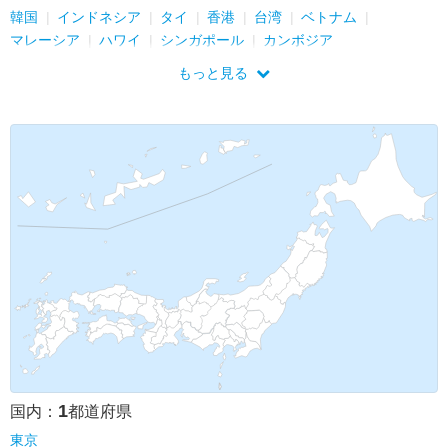
韓国
インドネシア
タイ
香港
台湾
ベトナム
マレーシア
ハワイ
シンガポール
カンボジア
もっと見る
1
国内：
都道府県
東京