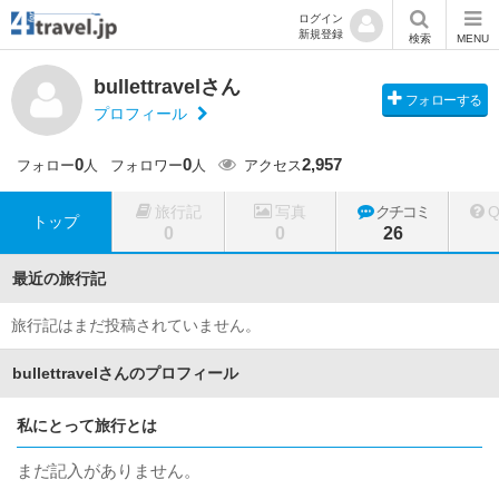
ログイン
新規登録
検索
MENU
bullettravelさん
フォローする
プロフィール
0
0
2,957
フォロー
人
フォロワー
人
アクセス
旅行記
写真
クチコミ
トップ
0
0
26
最近の旅行記
旅行記はまだ投稿されていません。
bullettravelさんのプロフィール
私にとって旅行とは
まだ記入がありません。