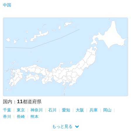
中国
11
国内：
都道府県
千葉
東京
神奈川
石川
愛知
大阪
兵庫
岡山
香川
長崎
熊本
もっと見る