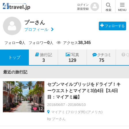
ログイン
新規登録
検索
MENU
プーさん
フォローする
プロフィール
0
0
38,345
フォロー
人
フォロワー
人
アクセス
旅行記
写真
クチコミ
トップ
3
129
75
最近の旅行記
セブンマイルブリッジをドライブ！キ
ーウエストとマイアミ3泊4日【3,4日
目：マイアミ編】
2018/06/07 - 2018/06/10
12
マイアミ (フロリダ州) (アメリカ)
by プーさん