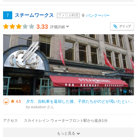
スチームワークス
7
バンクーバー
アメリカ料理
3.33
クリップ
評価詳細
51
夕方、自転車を返却した後、子供たちがのどが渇いたというのでブリュワリーへ（私が行きたいだけ）。駅前で便利。 中は地下もあってオオバコ。 ビアフライトが10ドルで安い！量は４つでちょうどパイント。ピーチウーロ
4.5
by wakabun
アクセス
スカイトレイン ウォーターフロント駅から徒歩1分
もっと見る