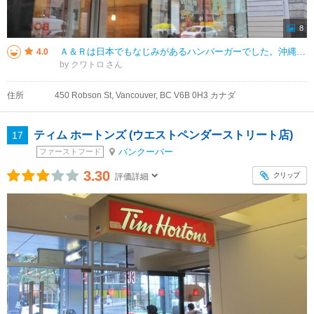
8
Ａ＆Ｒは日本でもなじみがあるハンバーガーでした。沖縄に行ったときに利用しますが、バンクーバーの街でも見かけて入ってみました。入りやすく、円安のご時世なのでコスト的にも助かりました。飲み物はさすがに大きく日本のＡ＆Ｒの１．５
4.0
by クワトロ
住所
450 Robson St, Vancouver, BC V6B 0H3 カナダ
ティム ホートンズ (ウエストペンダーストリート店)
17
バンクーバー
ファーストフード
3.30
クリップ
評価詳細