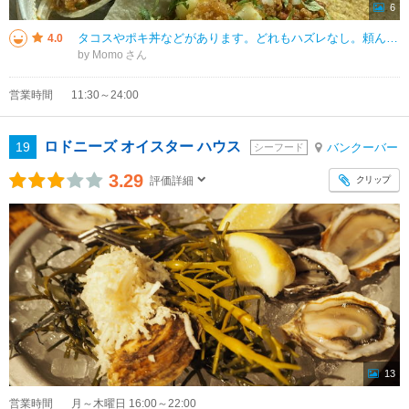
6
タコスやポキ丼などがあります。どれもハズレなし。頼んだもの全部おいしかったです。量はそれほど多くないですが、もし食べきれなければ、持ち帰れます。タコスやさつまいものフライドポテト、サラダがおいしかったです。
4.0
by Momo
営業時間
11:30～24:00
ロドニーズ オイスター ハウス
19
バンクーバー
シーフード
3.29
クリップ
評価詳細
13
営業時間
月～木曜日 16:00～22:00