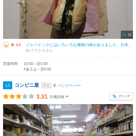
13
ジャパドックにはいろいろな種類の味がありました。日本ならではのおろしやねぎ味噌などもあり、ソーセージは種類があるので、自分の好きなのをお好みで選べました。日本のホットドックとは違う海外での日本の味を試すのに良いお店でした。
4.0
by クワトロ
営業時間
10:00～翌3:00
※金土は～翌4:00
コンビニ屋
13
バンクーバー
和食
3.31
クリップ
評価詳細