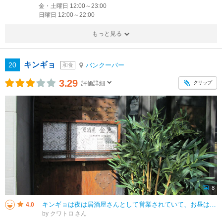
金・土曜日 12:00～23:00
日曜日 12:00～22:00
もっと見る
キンギョ
20
バンクーバー
和食
3.29
クリップ
評価詳細
8
キンギョは夜は居酒屋さんとして営業されていて、お昼はランチを食べれる飲食店でした。和モダンな雰囲気の内装でした。１日１０食限定と銘打った幕の内定食は大人気で、結構早く入店したのですが、売り切れで、普通の和定食を注文しました
4.0
by クワトロ