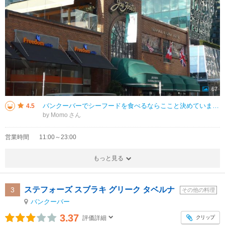
67
バンクーバーでシーフードを食べるならここと決めています。新鮮なオイスターが食べられます。店内はピアノの生演奏もあり、賑やかながらもいい雰囲気です。無料出されるパンにつけるロブスターオイルがおいしかったので購入して帰りました
4.5
by Momo
営業時間
11:00～23:00
もっと見る
ステフォーズ スブラキ グリーク タベルナ
3
その他の料理
バンクーバー
3.37
クリップ
評価詳細