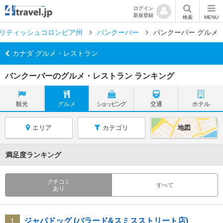
ログイン
新規登録
検索
MENU
リティッシュコロンビア州
バンクーバー
バンクーバー グルメ
カナダ グルメ・レストラン
バンクーバーのグルメ・レストラン ランキング
観光
グルメ
ショッピング
交通
ホテル
エリア
カテゴリ
地図
満足度ランキング
クチコミ
すべて
あり
ジャパドッグ (バラード&スミスストリート店)
1