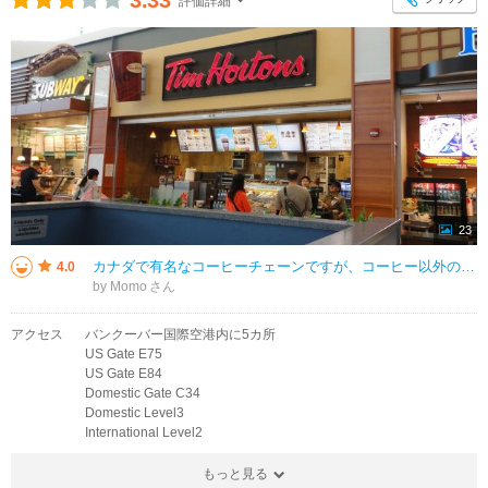
評価詳細
23
カナダで有名なコーヒーチェーンですが、コーヒー以外の飲み物も充実しています。今回はレモネードのスラッシーFrozen Lemonadeを頼んでみました。細かい氷の粒が飲みやすく、暑い日にピッタリでおいしかったです。
4.0
by Momo
アクセス
バンクーバー国際空港内に5カ所
US Gate E75
US Gate E84
Domestic Gate C34
Domestic Level3
International Level2
もっと見る