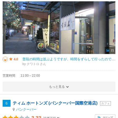
21
普段の時間は並ぶようですが、時間をずらして行ったのですぐに座れました。バンクーバーであってもラーメン屋さんは回転が早いので、少しの待ち時間だと思います。バンクーバーではラーメンが人気でお店が多かったです。濃厚の豚骨を食べた
4.0
by クワトロ
営業時間
11:00～22:00
もっと見る
ティム ホートンズ (バンクーバー国際空港店)
6
カフェ
バンクーバー
3.33
クリップ