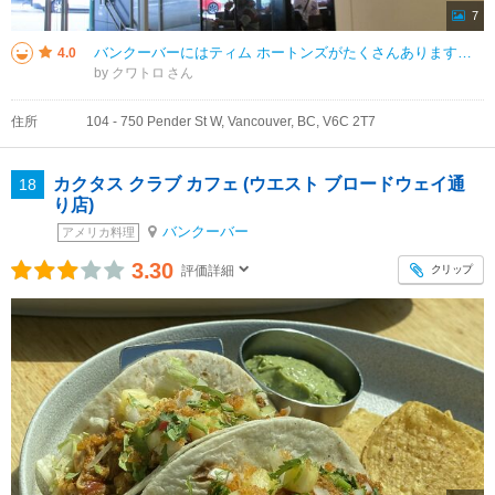
7
バンクーバーにはティム ホートンズがたくさんあります。コーヒー、ドーナツ、ベーグル、サンドイッチなどが購入できます。最初は蜂蜜ドーナツを試しました。甘すぎず、ペストリーはかなり歯ごたえがありました。コーヒーやカプチーノもお
4.0
by クワトロ
住所
104 - 750 Pender St W, Vancouver, BC, V6C 2T7
カクタス クラブ カフェ (ウエスト ブロードウェイ通
18
り店)
バンクーバー
アメリカ料理
3.30
クリップ
評価詳細