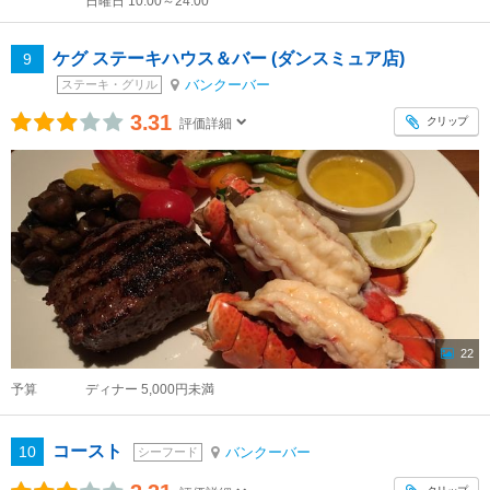
日曜日 10:00～24:00
ケグ ステーキハウス＆バー (ダンスミュア店)
9
バンクーバー
ステーキ・グリル
3.31
クリップ
評価詳細
22
予算
ディナー 5,000円未満
コースト
10
バンクーバー
シーフード