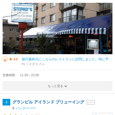
47
旅行最終日にこちらのレストランに訪問しました。特に予約はせず、訪問しましたが、座ることができました。 カナダのレストランは基本的にどこも高いですが、こちらは1品1品リーズナブルな価格です。そのため、1皿あたりの量は少
4.0
by くまきち
営業時間
11:30～22:00
もっと見る
グランビル アイランド ブリューイング
4
バー
バンクーバー