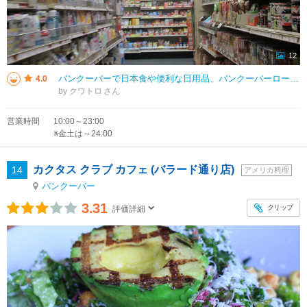
12
バンクーバーで日本食や便利な日用品、バンクーバーローカルの飲食店の商品を取り扱っていました。いつでも開いてる８０年代にあった日本のコンビニのような雰囲気でした。店内には日本の歌謡曲、松田聖子さんの懐かしい曲が流れていました
4.0
by クワトロ
営業時間
10:00～23:00
※金土は～24:00
カクタス クラブ カフェ (バラード通り店)
14
アメリカ料理
バンクーバー
3.31
クリップ
評価詳細