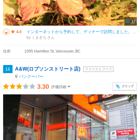
17
インターネットから予約して、ディナーで訪問しました。店内はにぎわっており、人気のあるお店でした。シーフードが有名なお店でしたが、シーフード関連の注文はホタテのグリルのみにしました。そのほかは、アルバータ牛のステーキとサラダ
4.0
by くまきち
住所
1095 Hamilton St, Vancouver, BC
A&W(ロブソンストリート店)
16
ファーストフード
バンクーバー
3.30
クリップ
評価詳細