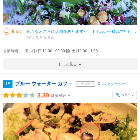
20
色々なところに店舗がありますが、ホテルから徒歩で行ける、こちらの店舗に行きました。 ランチの時間に予約して訪問しました。開店と同時に入ったので、人は少なかったですが、お昼の時間帯になると、次々と人がきて、満席に近い状
5.0
by くまきち
営業時間
[月-木] / 日 11:00 - 00:00 [金-土] 11:00 - 1:00
もっと見る
ブルー ウォーター カフェ
15
バンクーバー
シーフード
3.30
クリップ
評価詳細