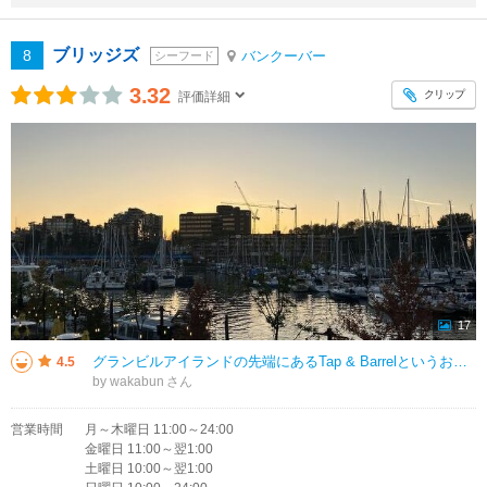
ブリッジズ
8
バンクーバー
シーフード
3.32
クリップ
評価詳細
17
グランビルアイランドの先端にあるTap & Barrelというお店。walk-inには列ができていたけど、案内待ちなだけらしく、すぐに入れた。天井が高くて開放感ある。 2階の半テラス席で、眺め最高、でもガラスもあるの
4.5
by wakabun
営業時間
月～木曜日 11:00～24:00
金曜日 11:00～翌1:00
土曜日 10:00～翌1:00