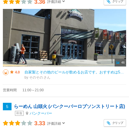
3.36
クリップ
評価詳細
46
自家製とその他のビールが飲めるお店です。おすすめは5オンスずつ色々飲めるお試しセットです。全て飲めるものと、4種類が飲めるものがあります。IPAが多く、５オンスでもかなり飲みごたえがあります。ココはさすがに夜遅くまで開いて
4.0
by そのその
営業時間
11:00～21:00
らーめん 山頭火 (バンクーバーロブソンストリート店)
5
バンクーバー
和食
3.33
クリップ
評価詳細