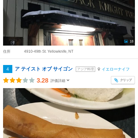
18
住所
4910-49th St. Yellowknife, NT
ア テイスト オブ サイゴン
4
イエローナイフ
アジア料理
3.28
クリップ
評価詳細