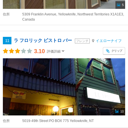
5
住所
5309 Franklin Avenue, Yellowknife, Northwest Territories X1A1E3,
Canada
ラ フロリック ビストロ バー
11
イエローナイフ
フレンチ
3.10
クリップ
評価詳細
10
住所
5019-49th Street PO BOX 775 Yellowknife, NT