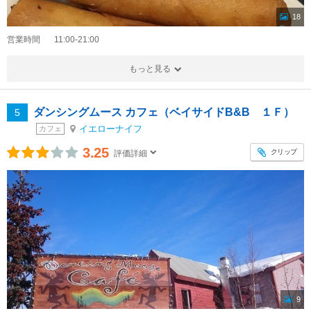
18
営業時間
11:00-21:00
もっと見る
ダンシングムース カフェ（ベイサイドB&B １Ｆ）
5
イエローナイフ
カフェ
3.25
クリップ
評価詳細
9