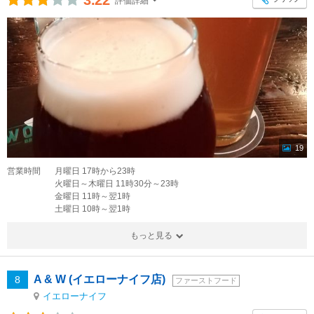
3.22
評価詳細
19
営業時間
月曜日 17時から23時
火曜日～木曜日 11時30分～23時
金曜日 11時～翌1時
土曜日 10時～翌1時
もっと見る
A & W (イエローナイフ店)
8
ファーストフード
イエローナイフ