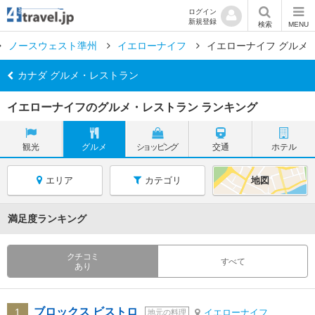
ログイン
新規登録
検索
MENU
ノースウェスト準州
イエローナイフ
イエローナイフ グルメ
カナダ グルメ・レストラン
イエローナイフのグルメ・レストラン ランキング
観光
グルメ
ショッピング
交通
ホテル
エリア
カテゴリ
地図
満足度ランキング
クチコミ
すべて
あり
ブロックス ビストロ
1
イエローナイフ
地元の料理