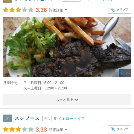
3.36
クリップ
評価詳細
76
営業時間
日、月曜日 16:00～21:00
火～土曜日 12:00＾21:00
もっと見る
スシ ノース
2
イエローナイフ
すし
3.33
クリップ
評価詳細