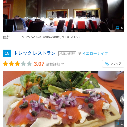
5
住所
5125 52 Ave Yellowknife, NT X1A1S8
トレック レストラン
15
イエローナイフ
地元の料理
3.07
クリップ
評価詳細
1