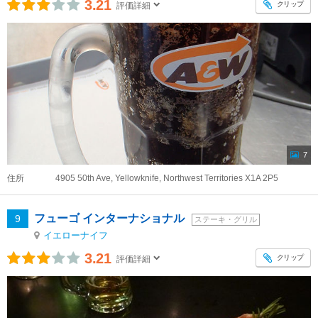
3.21
クリップ
評価詳細
7
住所
4905 50th Ave, Yellowknife, Northwest Territories X1A 2P5
フューゴ インターナショナル
9
ステーキ・グリル
イエローナイフ
3.21
クリップ
評価詳細