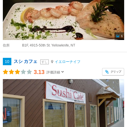
6
住所
B1F, 4915-50th St. Yellowknife, NT
スシ カフェ
10
イエローナイフ
すし
3.13
クリップ
評価詳細