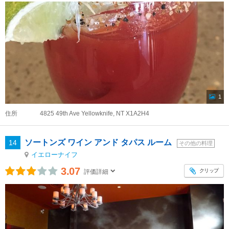
1
住所
4825 49th Ave Yellowknife, NT X1A2H4
ソートンズ ワイン アンド タパス ルーム
14
その他の料理
イエローナイフ
3.07
クリップ
評価詳細