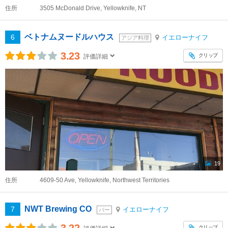
住所
3505 McDonald Drive, Yellowknife, NT
ベトナムヌードルハウス
6
イエローナイフ
アジア料理
3.23
クリップ
評価詳細
19
住所
4609-50 Ave, Yellowknife, Northwest Territories
NWT Brewing CO
7
イエローナイフ
バー
クリップ