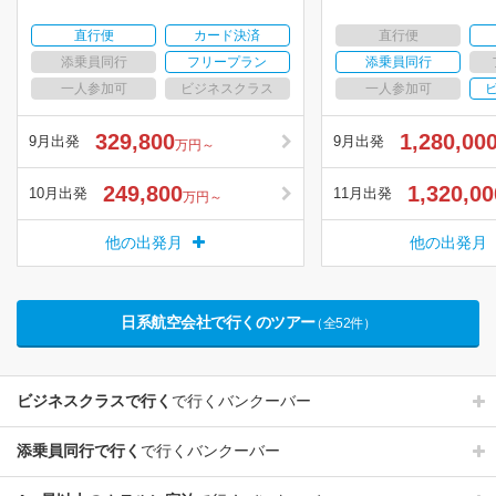
直行便
カード決済
直行便
添乗員同行
フリープラン
添乗員同行
一人参加可
ビジネスクラス
一人参加可
329,800
1,280,00
9月出発
9月出発
万円～
249,800
1,320,00
10月出発
11月出発
万円～
他の出発月
他の出発月
日系航空会社で行くのツアー
（全52件）
ビジネスクラスで行く
で行くバンクーバー
添乗員同行で行く
で行くバンクーバー