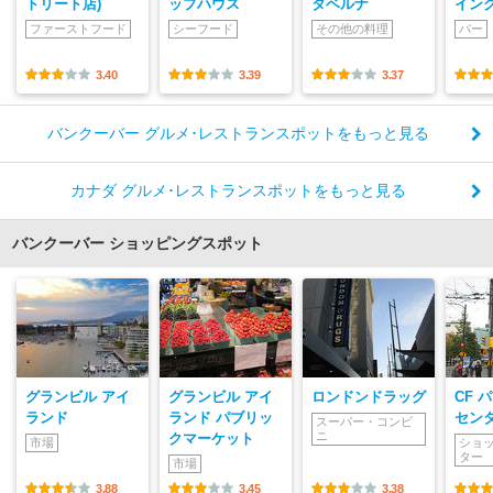
トリート店)
ップハウス
タベルナ
イン
ファーストフード
シーフード
その他の料理
バー
3.40
3.39
3.37
バンクーバー グルメ･レストランスポットをもっと見る
カナダ グルメ･レストランスポットをもっと見る
バンクーバー ショッピングスポット
グランビル アイ
グランビル アイ
ロンドンドラッグ
CF 
ランド
ランド パブリッ
セン
スーパー・コンビ
ニ
クマーケット
市場
ショ
ター
市場
3.88
3.45
3.38