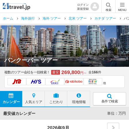
ログイン
新規登録
検索
MENU
ホーム
海外旅行
海外 ツアー
北米 ツアー
カナダ ツアー
バ
バンクーバー ツアー
269,800
複数のツアー会社を一括検索！
最安
全
166
件
円～
他
条件で検索
カレンダー
人気エリア
こだわり
現地情報
最安値カレンダー
単位：万円
2026年9月