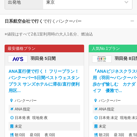
出発地
日系航空会社で行く
で行くバンクーバー
※値段はすべて2名1室利用時の大人1名分、燃油込
最安価格プラン
人気No.1プラン
羽田発 5日間
羽田発 8日
ANA直行便で行く！ フリープラン！
『ANAビジネスクラ
バンクーバー5日間ベストウェスタン
用（羽田〜バンクーバ
プラス サンズホテルに滞在/直行便利
歩かず愉しむ カナダ
用区...
イフ 優雅で...
バンクーバー
バンクーバー
ANA 指定
ANA 指定
日本発:夜 現地発:夜
日本発:未定 現地発:未
未定
未定
朝:0回 昼:0回 夜:0回
朝:2回 昼:3回 夜:5