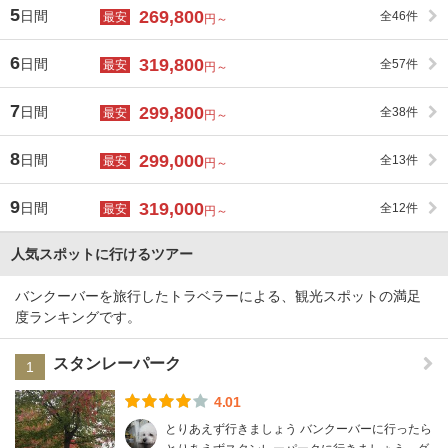
5
269,800
日間
全46件
最安
円～
6
319,800
日間
全57件
最安
円～
7
299,800
日間
全38件
最安
円～
8
299,000
日間
全13件
最安
円～
9
319,000
日間
全12件
最安
円～
人気スポットに行けるツアー
バンクーバーを旅行したトラベラーによる、観光スポットの満足
度ランキングです。
スタンレーパーク
1
4.01
とりあえず行きましょう バンクーバーに行ったら