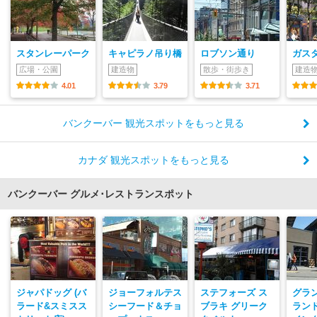
スタンレーパーク
キャピラノ吊り橋
ロブソン通り
ガス
広場・公園
建造物
散歩・街歩き
建造
4.01
3.79
3.71
バンクーバー 観光スポットをもっと見る
カナダ 観光スポットをもっと見る
バンクーバー グルメ･レストランスポット
ジャパドッグ (バ
ジョーフォルテス
ステフォーズ ス
グラ
ラード&スミスス
シーフード＆チョ
ブラキ グリーク
ラン