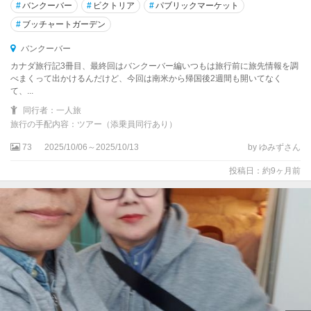
#
バンクーバー
#
ビクトリア
#
パブリックマーケット
#
ブッチャートガーデン
バンクーバー
カナダ旅行記3冊目、最終回はバンクーバー編いつもは旅行前に旅先情報を調
べまくって出かけるんだけど、今回は南米から帰国後2週間も開いてなく
て、...
同行者：一人旅
旅行の手配内容：ツアー（添乗員同行あり）
73
2025/10/06～2025/10/13
by ゆみずさん
投稿日：約9ヶ月前