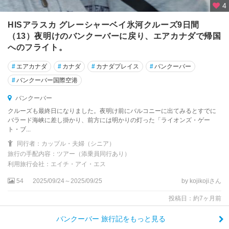
4
HISアラスカ グレーシャーベイ氷河クルーズ9日間
（13）夜明けのバンクーバーに戻り、エアカナダで帰国
へのフライト。
#
エアカナダ
#
カナダ
#
カナダプレイス
#
バンクーバー
#
バンクーバー国際空港
バンクーバー
クルーズも最終日になりました。夜明け前にバルコニーに出てみるとすでに
バラード海峡に差し掛かり、前方には明かりの灯った「ライオンズ・ゲー
ト・ブ...
同行者：カップル・夫婦（シニア）
旅行の手配内容：ツアー（添乗員同行あり）
利用旅行会社：エイチ・アイ・エス
54
2025/09/24～2025/09/25
by kojikojiさん
投稿日：約7ヶ月前
バンクーバー 旅行記をもっと見る