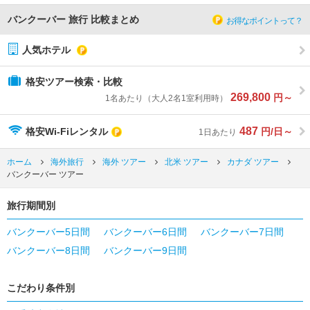
バンクーバー 旅行 比較まとめ
お得なポイントって？
人気ホテル
格安ツアー検索・比較
269,800
円～
1名あたり（大人2名1室利用時）
487
格安Wi-Fiレンタル
円/日～
1日あたり
ホーム
海外旅行
海外 ツアー
北米 ツアー
カナダ ツアー
バンクーバー ツアー
旅行期間別
バンクーバー5日間
バンクーバー6日間
バンクーバー7日間
バンクーバー8日間
バンクーバー9日間
こだわり条件別