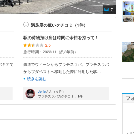
71
満足度の低いクチコミ（1件）
駅の荷物預け所は時間に余裕を持って！
2.5
旅行時期：2023/11（約3年前）
バキアで
鉄道でウィーンからブラチスラバ、ブラチスラバ
からブダペストへ移動した際に利用した駅
...
続きを読む
Jenio
さん（女性）
ブラチスラバのクチコミ：1件
フ
エリ