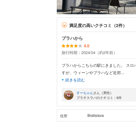
満足度の高いクチコミ（2件）
プラハから
4.0
旅行時期：2024/04（約2年前）
プラハからこちらの駅にきました。 スロ
すが、ウィーンやプラハなど近郊
...
続きを読む
すーちゃん
さん（男性）
ブラチスラバのクチコミ：6件
Bratislava
住所