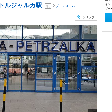
ペトルジャルカ駅
イン
ブラチスラバ
駅
プペ
クリップ