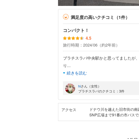
満足度の高いクチコミ（1件）
コンパクト！
4.5
旅行時期：2024/06（約2年前）
ブラチスラバ中央駅かと思ってましたが
り
...
続きを読む
hi
さん（女性）
ブラチスラバのクチコミ：3件
ドナウ川を越えた旧市街の南
アクセス
SNP広場まで91番の市バスで