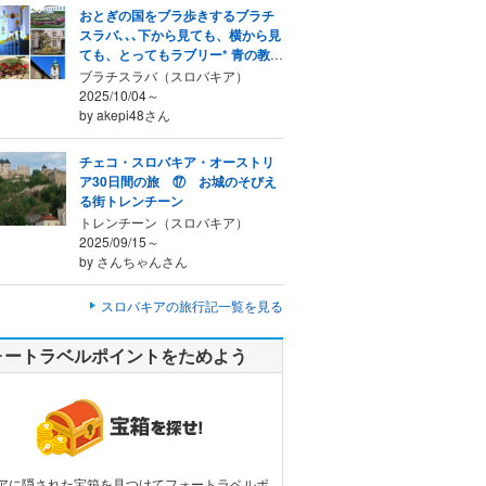
おとぎの国をブラ歩きするブラチ
スラバ､､､下から見ても、横から見
ても、とってもラブリー* 青の教会
*
ブラチスラバ（スロバキア）
2025/10/04～
by akepi48さん
チェコ・スロバキア・オーストリ
ア30日間の旅 ⑰ お城のそびえ
る街トレンチーン
トレンチーン（スロバキア）
2025/09/15～
by さんちゃんさん
スロバキアの旅行記一覧を見る
ォートラベルポイントをためよう
アに隠された宝箱を見つけてフォートラベルポ