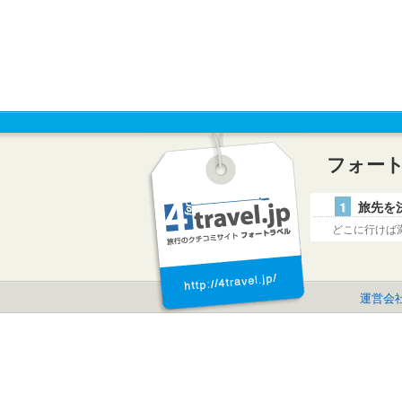
フォー
1
旅先を
どこに行けば
運営会