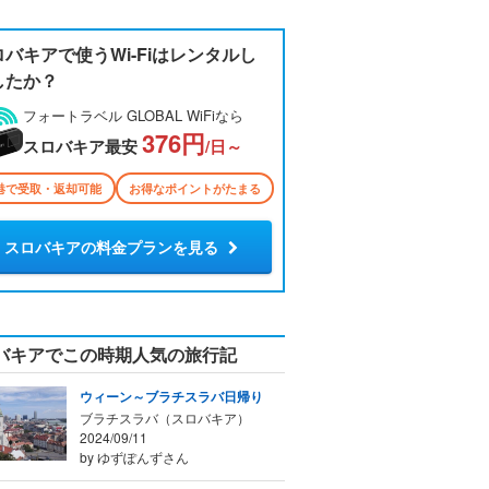
ロバキアで使うWi-Fiはレンタルし
したか？
フォートラベル GLOBAL WiFiなら
376円
スロバキア最安
/日～
港で受取・返却可能
お得なポイントがたまる
スロバキアの料金プランを見る
バキアでこの時期人気の旅行記
ウィーン～ブラチスラバ日帰り
ブラチスラバ（スロバキア）
2024/09/11
by ゆずぽんずさん