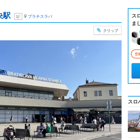
央駅
ス
ブラチスラバ
駅
ま
クリップ
空
スロ