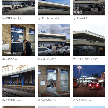
駅外観
by PAPA sanさん
by すーちゃんさん
by Jenioさん
荷物預け所
by Jenioさん
by わだやんさん
by ごましおちゃんさん
by mmm23さん
by Camelliaさん
by Camelliaさん