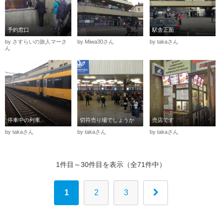
予約窓口
駅舎正面
by さすらいの旅人マーさ
by Miwa30さん
by takaさん
ん
停車中の列車
切符売り場でしょうか
売店です
by takaさん
by takaさん
by takaさん
1件目～30件目を表示（全71件中）
1
2
3