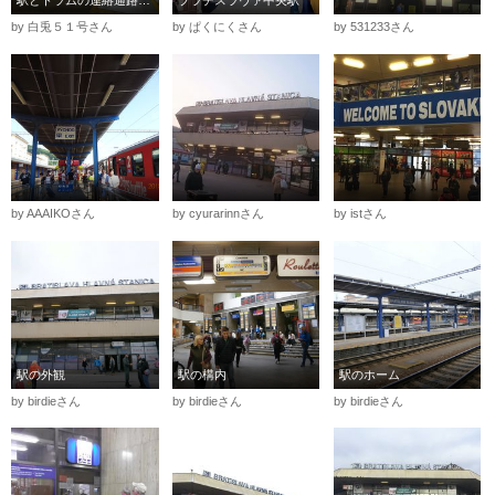
駅とトラムの連絡通路(トラム側から)です
ブラチスラヴァ中央駅
by 白兎５１号さん
by ぱくにくさん
by 531233さん
by AAAIKOさん
by cyurarinnさん
by istさん
駅の外観
駅の構内
駅のホーム
by birdieさん
by birdieさん
by birdieさん