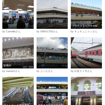
ブラチスラヴァ中央駅の外観
by Camelliaさん
by VMAX1700さん
by キュキュニャンさん
駅構内
by manashさん
by ぷっちさん
by 白兎５１号さん