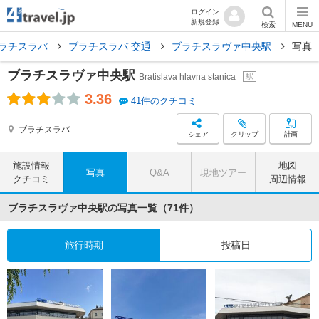
ログイン
新規登録
検索
MENU
ラチスラバ
ブラチスラバ 交通
ブラチスラヴァ中央駅
写真
ブラチスラヴァ中央駅
Bratislava hlavna stanica
駅
3.36
41件のクチコミ
ブラチスラバ
シェア
クリップ
計画
施設情報
地図
写真
Q&A
現地ツアー
クチコミ
周辺情報
ブラチスラヴァ中央駅の写真一覧（71件）
旅行時期
投稿日