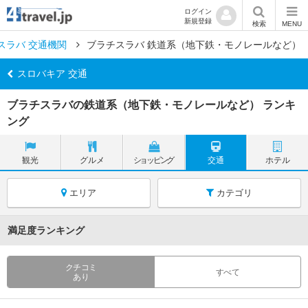
ログイン
新規登録
検索
MENU
スラバ 交通機関
ブラチスラバ 鉄道系（地下鉄・モノレールなど）
スロバキア 交通
ブラチスラバの鉄道系（地下鉄・モノレールなど） ランキ
ング
観光
グルメ
ショッピング
交通
ホテル
エリア
カテゴリ
満足度ランキング
クチコミ
すべて
あり