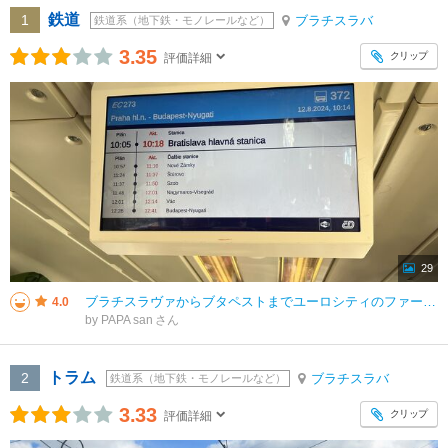
鉄道
1
ブラチスラバ
鉄道系（地下鉄・モノレールなど）
3.35
クリップ
評価詳細
29
ブラチスラヴァからブタペストまでユーロシティのファーストクラスを利用した。18ユーロでチェコ国鉄のホームページから事前購入。omioやobbでは割引料金がなかったので、こちらがお勧め。メールに添付されたQRコードを車内検札
4.0
by PAPA san
トラム
2
ブラチスラバ
鉄道系（地下鉄・モノレールなど）
3.33
クリップ
評価詳細