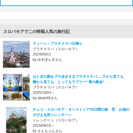
スロバキアでこの時期人気の旅行記
ウィーン～ブラチスラバ日帰り
ブラチスラバ（スロバキア）
2024/09/11
by ゆずぽんずさん
おとぎの国をブラ歩きするブラチスラバ､､､下から見ても、
横から見ても、とってもラブリー* 青の教会*
ブラチスラバ（スロバキア）
2025/10/04～
by akepi48さん
チェコ・スロバキア・オーストリア30日間の旅 ⑰ お城の
そびえる街トレンチーン
トレンチーン（スロバキア）
2025/09/15～
by さんちゃんさん