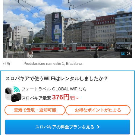
28
住所
Predstanicne namestie 1, Bratislava
スロバキアで使うWi-Fiはレンタルしましたか？
フォートラベル GLOBAL WiFiなら
376円
スロバキア最安
/日～
空港で受取・返却可能
お得なポイントがたまる
スロバキアの料金プランを見る