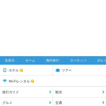
全表示
ホーム
海外旅行
ヨーロッパ
ポル
ホテル
ツアー
Wi-Fiレンタル
旅行ガイド
観光
グルメ
交通