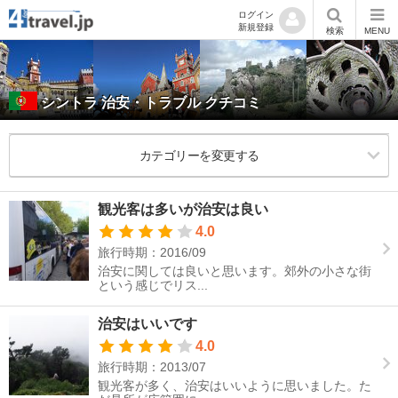
ログイン
新規登録
検索
MENU
シントラ 治安・トラブル クチコミ
カテゴリーを変更する
観光客は多いが治安は良い
4.0
旅行時期：2016/09
治安に関しては良いと思います。郊外の小さな街
という感じでリス...
治安はいいです
4.0
旅行時期：2013/07
観光客が多く、治安はいいように思いました。た