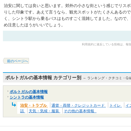
治安に関しては良いと思います。郊外の小さな街という感じでリスボ
りした印象です。あえて言うなら、観光スポットがたくさんあるので
く、シントラ駅から乗るバスはものすごく混雑してました。なので、
め注意したほうがいいでしょう。
利用規約に違反している投稿は、報
前のページへ
ポルトガルの基本情報 カテゴリー別
～ ランキング・クチコミ・Q
ポルトガルの基本情報
シントラの基本情報
治安・トラブル
通貨・両替・クレジットカード
トイレ
イ
話
天気・気候・服装
その他の基本情報