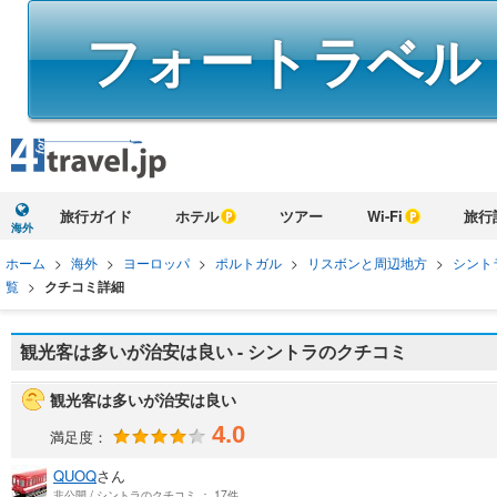
フォートラベル
旅行ガイド
ホテル
ツアー
Wi-Fi
旅行
海外
ホーム
>
海外
>
ヨーロッパ
>
ポルトガル
>
リスボンと周辺地方
>
シント
覧
>
クチコミ詳細
観光客は多いが治安は良い - シントラのクチコミ
観光客は多いが治安は良い
4.0
満足度：
QUOQ
さん
非公開 / シントラのクチコミ ： 17件