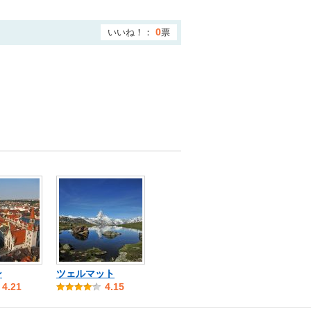
いいね！：
票
0
ン
ツェルマット
4.21
4.15