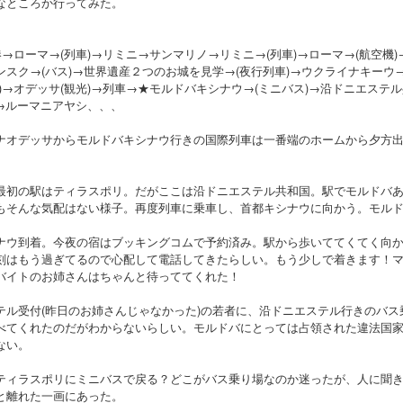
なところか行ってみた。
→ローマ→(列車)→リミニ→サンマリノ→リミニ→(列車)→ローマ→(航空機
ンスク→(バス)→世界遺産２つのお城を見学→(夜行列車)→ウクライナキー
)→オデッサ(観光)→列車→★モルドバキシナウ→(ミニバス)→沿ドニエステル
)→ルーマニアヤシ、、、
ナオデッサからモルドバキシナウ行きの国際列車は一番端のホームから夕方
最初の駅はティラスポリ。だがここは沿ドニエステル共和国。駅でモルドバ
もそんな気配はない様子。再度列車に乗車し、首都キシナウに向かう。モル
ナウ到着。今夜の宿はブッキングコムで予約済み。駅から歩いててくてく向
刻はもう過ぎてるので心配して電話してきたらしい。もう少しで着きます！
バイトのお姉さんはちゃんと待っててくれた！
テル受付(昨日のお姉さんじゃなかった)の若者に、沿ドニエステル行きのバ
べてくれたのだがわからないらしい。モルドバにとっては占領された違法国
ない。
ティラスポリにミニバスで戻る？どこがバス乗り場なのか迷ったが、人に聞
と離れた一画にあった。