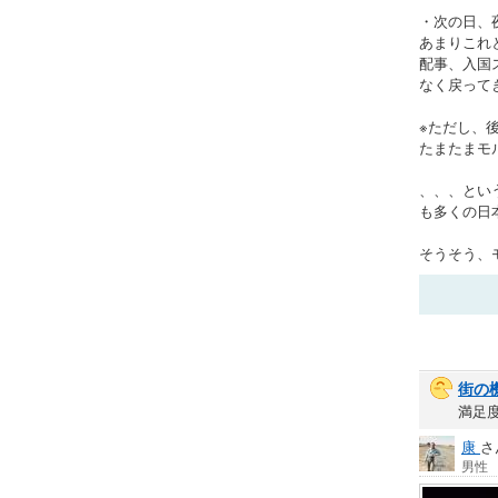
・次の日、
あまりこれ
配事、入国
なく戻って
※ただし、
たまたまモ
、、、とい
も多くの日
そうそう、
街の
満足
康
さ
男性