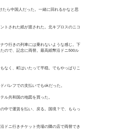
けたら中国人だった。一緒に回れるかなと思
リントされた紙が渡された。北キプロスのニコ
シナウ行きの列車には乗れないような感じ。下
たので、記念に両替。最高紙幣沿ドニ500ル
でもなく、町はいたって平穏。でもやっぱりこ
ドバレフでの支払いでもokだった。
ステル共和国の地図を買った。
スの中で運賃を払い、戻る。国境？で、もらっ
、沿ドニ行きチケット売場の隣の店で両替でき