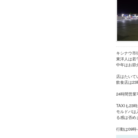
キシナウ市
東洋人は若
中年はお節
店はたいて
飲食店は2
24時間営
TAXIも2
モルドバは
る感は否め
行動は09