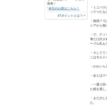
発表！
・ミニバス
本日のお題はこちら！
ってつたな
4Tポイントとは？
・国境？で
シアから南
・で、ティ
車だけ許さ
ーブル札も
・そしてて
こはモルド
・かわいら
・あとはス
・一通り回
た紙を渡し
・まだ少し
た。