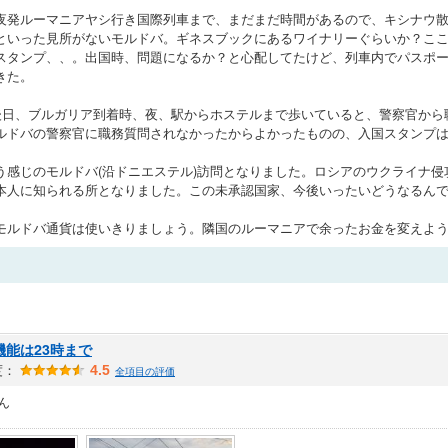
夜発ルーマニアヤシ行き国際列車まで、まだまだ時間があるので、キシナウ
といった見所がないモルドバ。ギネスブックにあるワイナリーぐらいか？こ
スタンプ、、。出国時、問題になるか？と心配してたけど、列車内でパスポ
きた。
後日、ブルガリア到着時、夜、駅からホステルまで歩いていると、警察官から
ルドバの警察官に職務質問されなかったからよかったものの、入国スタンプ
う感じのモルドバ(沿ドニエステル)訪問となりました。ロシアのウクライナ
本人に知られる所となりました。この未承認国家、今後いったいどうなるん
モルドバ通貨は使いきりましょう。隣国のルーマニアで余ったお金を変えよ
機能は23時まで
度：
4.5
全項目の評価
ん