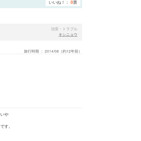
いいね！：
票
0
治安・トラブル
キシニョウ
旅行時期 ：
2014/08
（約12年前）
沿いや
たです。