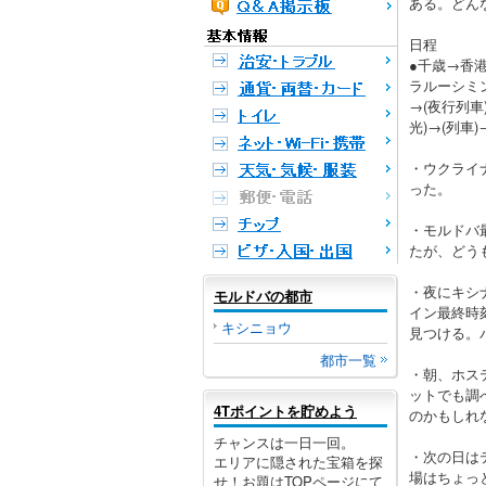
ある。どん
日程
●千歳→香港
ラルーシミ
→(夜行列車
光)→(列車
・ウクライ
った。
・モルドバ
たが、どう
・夜にキシ
モルドバの都市
イン最終時
キシニョウ
見つける。
都市一覧
・朝、ホス
ットでも調
4Tポイントを貯めよう
のかもしれ
チャンスは一日一回。
・次の日は
エリアに隠された宝箱を探
場はちょっ
せ！お題はTOPページにて