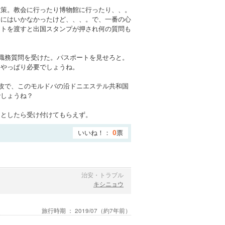
散策。教会に行ったり博物館に行ったり、、。
こにはいかなかったけど、、、。で、一番の心
ートを渡すと出国スタンプが押され何の質問も
職務質問を受けた。パスポートを見せろと。
はやっぱり必要でしょうね。
侵攻で、このモルドバの沿ドニエステル共和国
でしょうね？
うとしたら受け付けてもらえず。
いいね！：
票
0
治安・トラブル
キシニョウ
旅行時期 ：
2019/07
（約7年前）