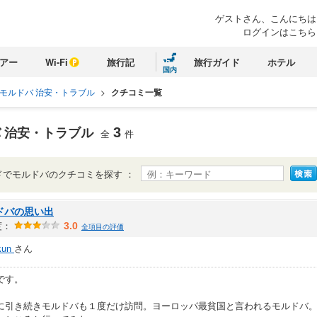
ゲストさん、
こんにちは
ログインはこちら
アー
Wi-Fi
旅行記
旅行ガイド
ホテル
国内
モルドバ 治安・トラブル
>
クチコミ一覧
 治安・トラブル
3
全
件
ドでモルドバのクチコミを探す ：
ドバの思い出
度：
3.0
全項目の評価
kun
さん
です。
に引き続きモルドバも１度だけ訪問。ヨーロッパ最貧国と言われるモルドバ