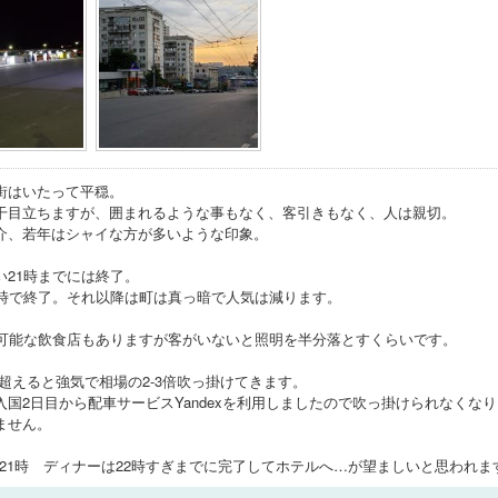
街はいたって平穏。
干目立ちますが、囲まれるような事もなく、客引きもなく、人は親切。
介、若年はシャイな方が多いような印象。
い21時までには終了。
3時で終了。それ以降は町は真っ暗で人気は減ります。
業可能な飲食店もありますが客がいないと照明を半分落とすくらいです。
3時超えると強気で相場の2-3倍吹っ掛けてきます。
入国2日目から配車サービスYandexを利用しましたので吹っ掛けられなくな
ません。
時-21時 ディナーは22時すぎまでに完了してホテルへ…が望ましいと思われま