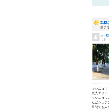
親切
満足
mint2
女性
キシニョウ
観光エリア
キシニョウ
ただシュテ
昼間でも人