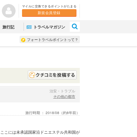
マイルに交換できるポイントがたまる
新規会員登録
×
旅行記
トラベルマガジン
フォートラベルポイントって？
治安・トラブル
その他の都市
旅行時期 ：
2018/08
（約8年前）
。ここには未承認国家沿ドニエステル共和国が