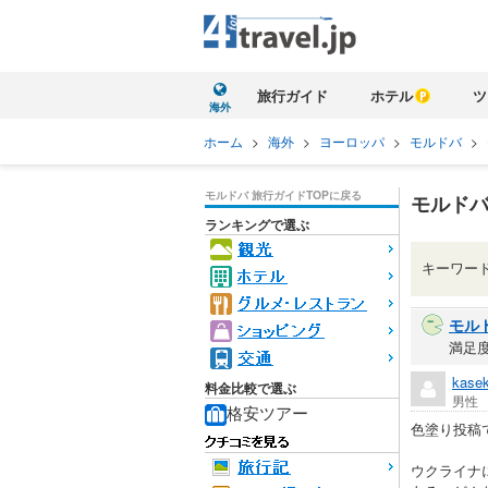
旅行ガイド
ホテル
ツ
海外
ホーム
>
海外
>
ヨーロッパ
>
モルドバ
>
モルドバ 旅行ガイドTOP
に戻る
モルドバ
ランキングで選ぶ
キーワー
モル
満足
kase
料金比較で選ぶ
男性
格安ツアー
色塗り投稿
ウクライナ