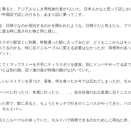
に乗ると、アジア人らしき男性旅行者が1人いた。日本人かなと思って話しか
い中国語で話しかけるも、あまり話に乗ってこず。
は、日帰りなのか宿泊するのかを聞かれたような。日帰りだと答えたら、プ
に渡る時に渡された物と同じ感じ。
ラスポリ駅近くに到着。昨晩通った駅に入ってみたが、どうもここからはキ
れてるのかも。特に沿ドニルーブルに変える必要はなかったが、両替所があっ
ゲット。
くてくマップスミーを片手にティラスポリを散策。別にドンパチやってる訳
バとは別の国。旧ソ連の釜が特徴の旗がなびいていた。
しいレストランを見つけ、昼食。何を食べたか今では忘れてしまったが、モル
ーパーに行ったり、本屋に行ったり、、、。自分自身のお土産屋に沿ドニエ
った所で、駅に戻ると、ちょうどキシナウ行きのミニバスがやってきた。バ
、モルドバへ。
沿ドニルーブルが余っていた。モルドバで両替できるのかためしに尋ねた所