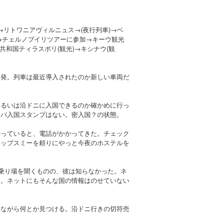
)→リトワニアヴィルニュス→(夜行列車)→ベ
ウ→チェルノブイリツアーに参加→キーウ観光
共和国ティラスポリ(観光)→キシナウ(観
出発。列車は最近導入されたのか新しい車両だ
あるいは沿ドニに入国できるのか確かめに行っ
ドバ入国スタンプはない。密入国？の状態。
かっていると、電話がかかってきた。チェック
マップスミーを頼りにやっと今夜のホステルを
ス乗り場を聞くものの、彼は知らなかった。ネ
家。ネットにもそんな国の情報はのせていない
きながら何とか見つける。沿ドニ行きの切符売