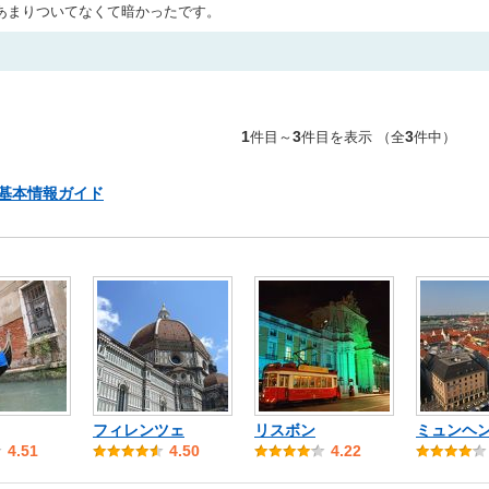
あまりついてなくて暗かったです。
件目～
件目を表示 （全
件中）
1
3
3
 基本情報ガイド
フィレンツェ
リスボン
ミュンヘ
4.51
4.50
4.22