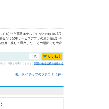
てる) ただ高級ホテルでもなければ10ﾚｲ程
た場合だけ配車サービスアプリの最少額だけチ
当程度、残して退席した。 どの場面でも大変
票
いいね！
0
投稿は、報告する事ができます。
問題のある投稿を連絡する
モルドバ チップのクチコミ
件
1
う。