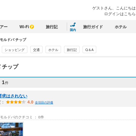
ゲストさん、
こんにちは
ログインはこちら
アー
Wi-Fi
旅行記
旅行ガイド
ホテル
国内
モルドバ チップ
ショッピング
交通
ホテル
旅行記
Q＆A
 チップ
ミ
1
件
要求はされない
度：
4.0
全項目の評価
/ モルドバのクチコミ ： 0件