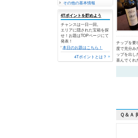
その他の基本情報
4Tポイントを貯めよう
チャンスは一日一回。
エリアに隠された宝箱を探
せ！お題はTOPページにて
発表！
チップを要
本日のお題はこちら！
度で充分み
ップを出し
4Tポイントとは？
喜んでくれ
Ｑ＆Ａ 