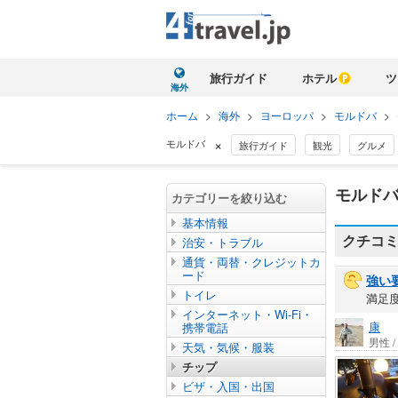
旅行ガイド
ホテル
ツ
海外
ホーム
>
海外
>
ヨーロッパ
>
モルドバ
>
×
モルドバ
旅行ガイド
観光
グルメ
モルドバ
カテゴリーを絞り込む
基本情報
クチコ
治安・トラブル
通貨・両替・クレジットカ
ード
強い
トイレ
満足
インターネット・Wi-Fi・
康
携帯電話
男性 
天気・気候・服装
チップ
ビザ・入国・出国