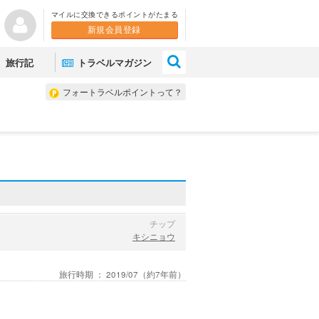
マイルに交換できるポイントがたまる
新規会員登録
×
旅行記
トラベルマガジン
フォートラベルポイントって？
チップ
キシニョウ
旅行時期 ：
2019/07
（約7年前）