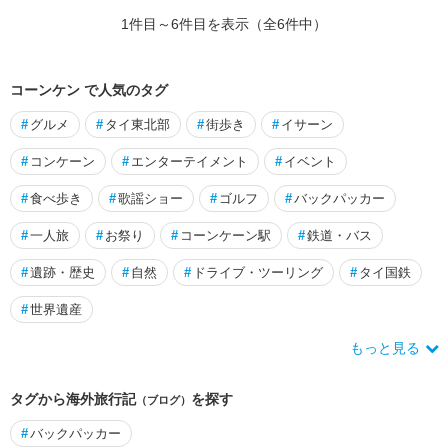
跡
1
件目～
6
件目を表示（全
6
件中）
周
辺
カ
コーンケン で人気のタグ
ン
#
グルメ
#
タイ東北部
#
街歩き
#
イサーン
ペ
ー
#
コンケーン
#
エンターテイメント
#
イベント
ン
・
#
食べ歩き
#
歌謡ショー
#
ゴルフ
#
バックパッカー
ペ
ッ
#
一人旅
#
お祭り
#
コーンケーン駅
#
鉄道・バス
#
遺跡・歴史
#
自然
#
ドライブ・ツーリング
#
タイ国鉄
コ
ー
#
世界遺産
ン
ケ
もっと見る
ン
タグから海外旅行記
を探す
（ブログ）
ゴ
ー
#
バックパッカー
ル