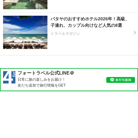
ク
ラ
ー
パタヤのおすすめホテル2026年！高級、
ム
子連れ、カップル向けなど人気の8選
トラベルマガジン
サ
メ
ッ
ト
島
フォートラベル公式LINE＠
サ
日常に旅の楽しみをお届け！
ン
友だち追加で旅行情報をGET
ク
ラ
ブ
リ
ー
シ
ラ