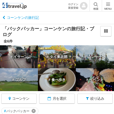
ログイン
新規登録
閉
検索
MENU
じ
る
コーンケンの旅行記
「バックパッカー」コーンケンの旅行記・ブ
ログ
全6件
タ
イ
# イサーン
# タイ東北部
# コンケーン
へ
戻
る
# ゴルフ
# 食べ歩き
# イベント
コーンケン
月を選択
絞り込み
★
ア
ユ
×
#
バックパッカー