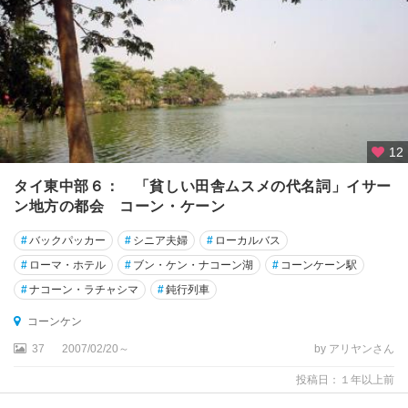
ヤ
イ
カ
オ
ラ
ッ
ク
12
カ
タイ東中部６： 「貧しい田舎ムスメの代名詞」イサー
オ
ン地方の都会 コーン・ケーン
・
プ
#
バックパッカー
#
シニア夫婦
#
ローカルバス
ラ
#
ローマ・ホテル
#
ブン・ケン・ナコーン湖
#
コーンケーン駅
・
#
ナコーン・ラチャシマ
#
鈍行列車
ウ
ィ
コーンケン
ハ
37
2007/02/20～
by アリヤンさん
ー
ン
投稿日：１年以上前
遺