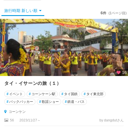
タ
ヤ
旅行時期 新しい順
6
件
(1ページ目)
★
カ
ン
チ
ャ
ナ
ブ
リ
16
★
ク
タイ・イサーンの旅（１）
ラ
ビ
#
イベント
#
コーンケーン駅
#
タイ国鉄
#
タイ東北部
#
バックパッカー
#
歌謡ショー
#
鉄道・バス
★
サ
コーンケン
ム
56
2023/11/27～
by dangdutさん
イ
島