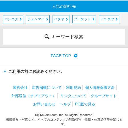
遺
人気の旅行先
跡
公
バンコク
チェンマイ
パタヤ
プーケット
アユタヤ
園
周
辺
キーワード検索
シ
ー
PAGE TOP
・
チ
ご利用の前にお読みください。
ェ
ン
マ
運営会社
広告掲載について
利用規約
個人情報保護方針
イ
外部送信（オプトアウト）
リンクについて
グループサイト
ス
お問い合わせ
ヘルプ
PC版で見る
ラ
ー
(c) Kakaku.com, Inc. All Rights Reserved.
・
掲載情報・写真など、すべてのコンテンツの無断複写・転載・公衆送信等を禁じま
す。
タ