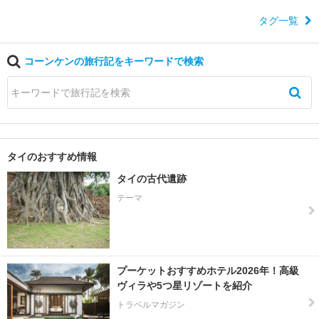
デ
タグ一覧
ン
ト
ラ
コーンケンの旅行記をキーワードで検索
イ
ア
ン
グ
ル
タイのおすすめ情報
サ
ト
タイの古代遺跡
ゥ
テーマ
ン
サ
ム
ッ
プーケットおすすめホテル2026年！高級
ト
ヴィラや5つ星リゾートを紹介
ソ
トラベルマガジン
ン