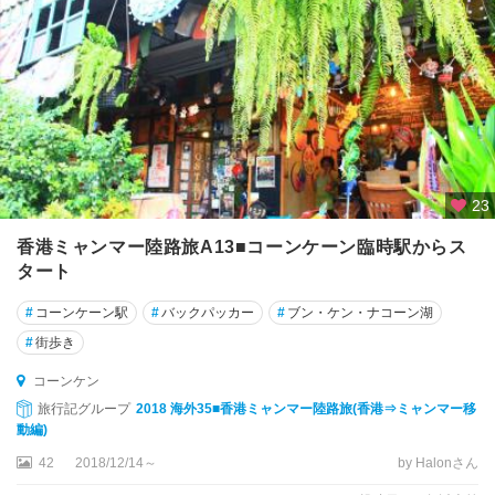
ー
チ
ャ
シ
ー
マ
ー
★
23
バ
ン
香港ミャンマー陸路旅A13■コーンケーン臨時駅からス
コ
タート
ク
#
コーンケーン駅
#
バックパッカー
#
ブン・ケン・ナコーン湖
★
#
街歩き
パ
コーンケン
タ
ヤ
旅行記グループ
2018 海外35■香港ミャンマー陸路旅(香港⇒ミャンマー移
動編)
★
42
2018/12/14～
by Halonさん
プ