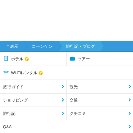
チ
ャ
シ
ー
・
サ
ケ
全表示
コーンケン
旅行記・ブログ
ッ
ト
ホテル
ツアー
シ
Wi-Fiレンタル
ー
・
旅行ガイド
観光
サ
ッ
ショッピング
交通
チ
ャ
旅行記
クチコミ
ナ
ー
ラ
Q&A
イ