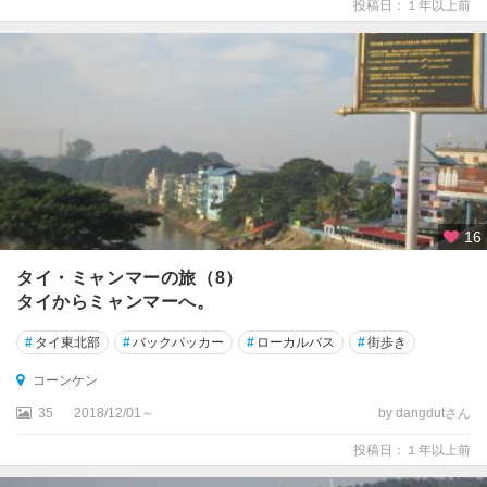
ー
投稿日：１年以上前
ケ
ッ
ト
★
ホ
ア
ヒ
ン
16
ア
タイ・ミャンマーの旅（8）
ラ
タイからミャンマーへ。
ン
ヤ
#
タイ東北部
#
バックパッカー
#
ローカルバス
#
街歩き
プ
ラ
コーンケン
テ
35
2018/12/01～
by dangdutさん
ー
ト
投稿日：１年以上前
ウ