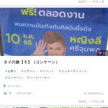
投稿日：１年以上前
★
ス
コ
ー
タ
イ
★
チ
11
ェ
ン
タイの旅【５】（コンケーン）
マ
イ
#
お祭り
#
イサーン
#
イベント
#
エンターテイメント
#
コンケーン
#
バックパッカー
★
ナ
コーンケン
コ
36
2022/12/06～
by dangdutさん
ー
ン
投稿日：１年以上前
ラ