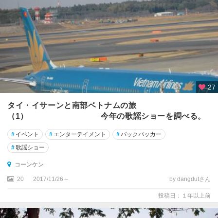
ド
ー
ン
・
タ
ー
ニ
ー
27
ウ
タイ・イサーンと南部ベトナムの旅
ボ
（1） 今年の歌謡ショーを調べる。
ン
・
#
イベント
#
エンターテイメント
#
バックパッカー
ラ
#
歌謡ショー
チ
ャ
コーンケン
タ
20
2017/11/26～
by dangdutさん
ニ
投稿日：１年以上前
カ
オ