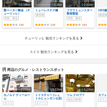
0.18km
0.3km
0.31km
聖ペーター教会 （チ
ミューレステク橋
フラウミュンスター
UBS
ューリッヒ）
聖母聖堂
建造物
建造物
寺院・教会
寺院・教会
3.40
3.29
3.64
チューリッヒ 観光ランキングを見る
スイス 観光ランキングを見る
周辺のグルメ・レストランスポット
0.21km
0.22km
0.23km
ホノルド ティールー
トイスチャー (シュ
ツム クロプフ
カフェ
ム
トルヒェンガッセ店)
地元の料理
カフェ
カフェ
スイーツ