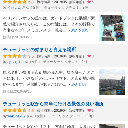
5.0
旅行時期：2019/05（約7年前）
5
by
さん（女性）
チューリッヒ クチコミ：2件
くれよん
≪リンデンホフの丘≫は、ガイドブックに展望が素
敵で紹介されている。この付近には、２本の鐘楼で
有名な≪グロスミュンスター教会
...
続きを読む
投稿日:2019/08/23
4
チューリッヒの始まりと言える場所
3.5
旅行時期：2019/04（約7年前）
0
by
さん（女性）
チューリッヒ クチコミ：24件
ぼっちR
観光名所が集まる市街地の真ん中、坂を登ったとこ
ろにあり、小さな丘の上からリマト川と市街地が眺
められます。昔関所があるだけの
...
続きを読む
投稿日:2019/09/10
1
チューリッヒ駅から簡単に行ける景色の良い場所
4.5
旅行時期：2019/04（約7年前）
1
by
さん（女性）
チューリッヒ クチコミ：10件
wakupaku2
チューリッヒ駅からリマト川方面に歩き、大きなバ