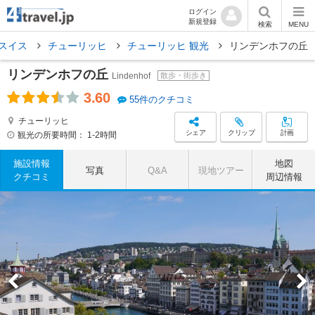
ログイン
新規登録
検索
MENU
スイス
チューリッヒ
チューリッヒ 観光
リンデンホフの丘
リンデンホフの丘
Lindenhof
散歩・街歩き
3.60
55件のクチコミ
チューリッヒ
シェア
クリップ
計画
観光の所要時間：
1-2時間
施設情報
地図
写真
Q&A
現地ツアー
クチコミ
周辺情報