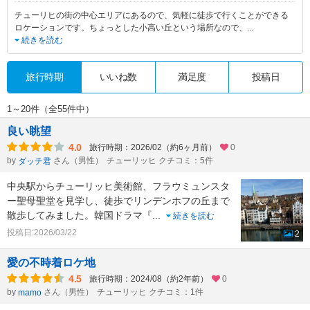
チューリヒの街の中心エリアにあるので、気軽に徒歩で行くことができる
ロケーションです。ちょっとした小高い丘という場所なので、
...
続きを読む
旅行時期
いいね数
満足度
投稿日
1～20件（全55件中）
良い眺望
4.0
旅行時期：2026/02（約6ヶ月前）
0
by
さん（男性）
チューリッヒ クチコミ：5件
ダッチ君
中央駅からチューリッヒ美術館、フラウミュンスタ
ー聖母聖堂を見学し、徒歩でリンデンホフの丘まで
散歩してみました。韓国ドラマ『
...
続きを読む
投稿日:2026/03/22
2
愛の不時着ロケ地
4.5
旅行時期：2024/08（約2年前）
0
by
さん（男性）
チューリッヒ クチコミ：1件
mamo