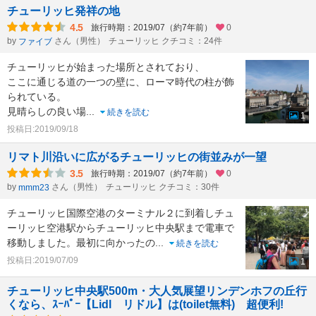
チューリッヒ発祥の地
4.5
旅行時期：2019/07（約7年前）
0
by
さん（男性）
チューリッヒ クチコミ：24件
ファイブ
チューリッヒが始まった場所とされており、
ここに通じる道の一つの壁に、ローマ時代の柱が飾
られている。
見晴らしの良い場
...
続きを読む
1
投稿日:2019/09/18
リマト川沿いに広がるチューリッヒの街並みが一望
3.5
旅行時期：2019/07（約7年前）
0
by
さん（男性）
チューリッヒ クチコミ：30件
mmm23
チューリッヒ国際空港のターミナル２に到着しチュ
ーリッヒ空港駅からチューリッヒ中央駅まで電車で
移動しました。最初に向かったの
...
続きを読む
投稿日:2019/07/09
1
チューリッヒ中央駅500m・大人気展望リンデンホフの丘行
くなら、ｽｰﾊﾟｰ【Lidl リドル】は(toilet無料) 超便利!