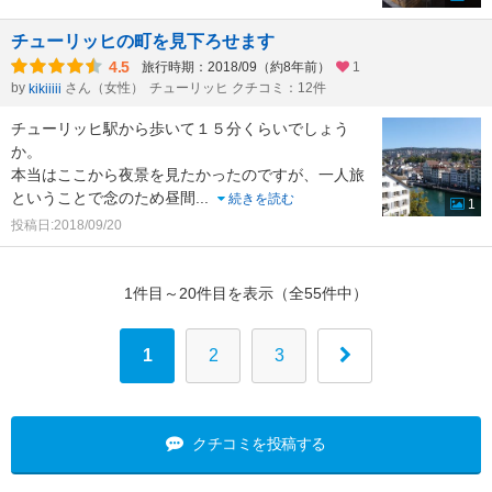
チューリッヒの町を見下ろせます
4.5
旅行時期：2018/09（約8年前）
1
by
さん（女性）
チューリッヒ クチコミ：12件
kikiiiii
チューリッヒ駅から歩いて１５分くらいでしょう
か。
本当はここから夜景を見たかったのですが、一人旅
ということで念のため昼間
...
続きを読む
1
投稿日:2018/09/20
1件目～20件目を表示（全55件中）
1
2
3
クチコミを投稿する