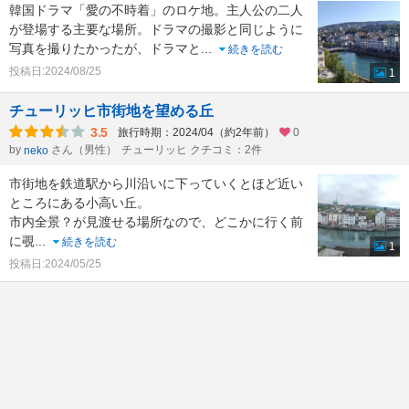
韓国ドラマ「愛の不時着」のロケ地。主人公の二人
が登場する主要な場所。ドラマの撮影と同じように
写真を撮りたかったが、ドラマと
...
続きを読む
投稿日:2024/08/25
1
チューリッヒ市街地を望める丘
3.5
旅行時期：2024/04（約2年前）
0
by
さん（男性）
チューリッヒ クチコミ：2件
neko
市街地を鉄道駅から川沿いに下っていくとほど近い
ところにある小高い丘。
市内全景？が見渡せる場所なので、どこかに行く前
に覗
...
続きを読む
1
投稿日:2024/05/25