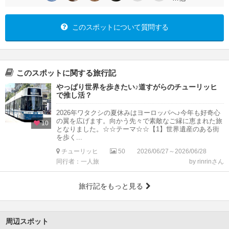
このスポットについて質問する
このスポットに関する旅行記
やっぱり世界を歩きたい♪道すがらのチューリッヒ
で推し活？
2026年ワタクシの夏休みはヨーロッパへ♪今年も好奇心
の翼を広げます。向かう先々で素敵なご縁に恵まれた旅
10
となりました。☆☆テーマ☆☆【1】世界遺産のある街
を歩く...
チューリッヒ
50
2026/06/27～2026/06/28
同行者：一人旅
by rinrinさん
旅行記をもっと見る
周辺スポット