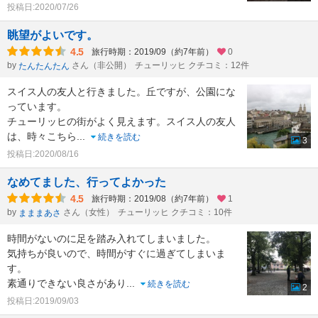
投稿日:2020/07/26
眺望がよいです。
4.5
旅行時期：2019/09（約7年前）
0
by
さん（非公開）
チューリッヒ クチコミ：12件
たんたんたん
スイス人の友人と行きました。丘ですが、公園にな
っています。
チューリッヒの街がよく見えます。スイス人の友人
は、時々こちら
...
続きを読む
3
投稿日:2020/08/16
なめてました、行ってよかった
4.5
旅行時期：2019/08（約7年前）
1
by
さん（女性）
チューリッヒ クチコミ：10件
まままあさ
時間がないのに足を踏み入れてしまいました。
気持ちが良いので、時間がすぐに過ぎてしまいま
す。
素通りできない良さがあり
...
続きを読む
2
投稿日:2019/09/03