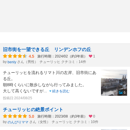
旧市街を一望できる丘 リンデンホフの丘
4.5
旅行時期：2024/02（約3年前）
1
by
さん（男性）
チューリッヒ クチコミ：14件
benly
チューリッヒを流れるリマト川の左岸、旧市街にあ
る丘。
朝8時くらいに散歩しながら行ってみました。
大して高くないですが
...
続きを読む
6
投稿日:2024/08/25
チューリッヒの絶景ポイント
5.0
旅行時期：2023/08（約3年前）
0
by
さん（女性）
チューリッヒ クチコミ：10件
のんびりママ