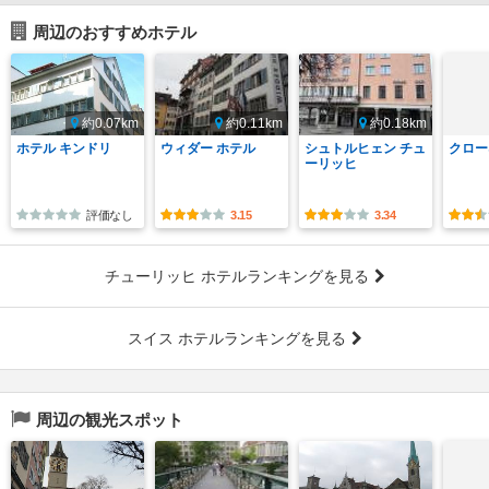
周辺のおすすめホテル
約0.07km
約0.11km
約0.18km
ホテル キンドリ
ウィダー ホテル
シュトルヒェン チュ
クロー
ーリッヒ
評価なし
3.15
3.34
チューリッヒ ホテルランキングを見る
スイス ホテルランキングを見る
周辺の観光スポット