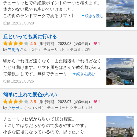
チューリッヒでの絶景ポイントの一つと考えます。
体力のない私でも歩いていけました。
この街のランドマークであるリマト川
...
続きを読む
投稿日:2023/08/28
1
丘といっても楽に行ける
4.0
旅行時期：2023/08（約3年前）
1
by
さん（女性）
チューリッヒ クチコミ：2件
三明治
駅からそれほど遠くなく、また階段もそれほどなく
たどり着けます。リマト川をはさんで教会群がみえ
て景観よしです。無料でチューリ
...
続きを読む
投稿日:2023/08/26
3
簡単に上れて景色がいい
3.5
旅行時期：2023/07（約3年前）
1
by
さん（女性）
チューリッヒ クチコミ：2件
クサポン
チューリッヒ駅から歩いて10分程度。
丘にしてはなだらかなので歩きやすいです。
小さな広場になっているので、思ったより
...