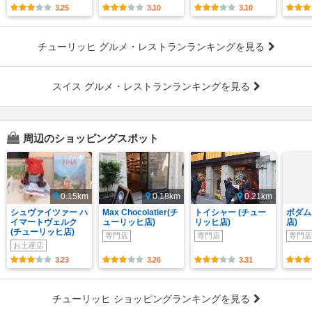
3.25
3.10
3.10
チューリッヒ グルメ・レストランランキングを見る
スイス グルメ・レストランランキングを見る
周辺のショッピングスポット
0.15km
0.18km
0.21km
シュヴァイツァー ハ
Max Chocolatier(チ
トイシャー (チュー
ボダム
イマートヴェルク
ューリッヒ店)
リッヒ店)
店)
(チューリッヒ店)
専門店
専門店
専門店
お土産店
3.23
3.26
3.31
チューリッヒ ショッピングランキングを見る