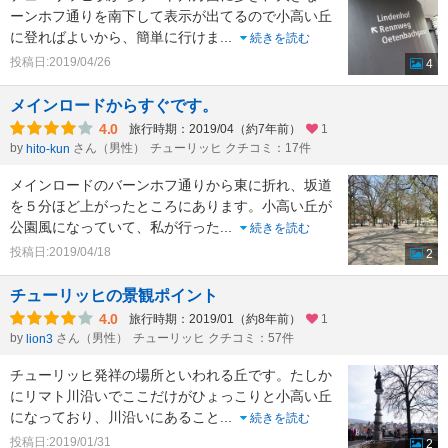
ーンホフ通りを南下して表示が出てるので小高い丘
に登ればよいから、簡単に行けま
...
続きを読む
投稿日:2019/04/26
4
メインロードからすぐです。
4.0
旅行時期：2019/04（約7年前）
1
by
さん（男性）
チューリッヒ クチコミ：17件
hito-kun
メインロードのバーンホフ通りから東に折れ、坂道
を５分ほど上がったところにあります。小高い丘が
公園風になっていて、私が行った
...
続きを読む
投稿日:2019/04/18
2
チューリッヒの景観ポイント
4.0
旅行時期：2019/01（約8年前）
1
by
さん（男性）
チューリッヒ クチコミ：57件
lion3
チューリッヒ発祥の場所といわれる丘です。たしか
にリマト川沿いでここだけがひょっこりと小高い丘
になっており、川沿いにあること
...
続きを読む
投稿日:2019/01/31
2