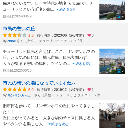
備されています。ローマ時代の地名Turicumが、チ
ューリッヒという町名の由
...
続きを読む
投稿日:2024/08/29
4
市民の憩いの丘
3.5
旅行時期：2023/06（約3年前）
0
by
さん（女性）
チューリッヒ クチコミ：2件
chloe
チューリッヒ観光と言えば、ここ、リンデンホフの
丘。お天気の日には、地元市民、観光客問わず、
人々が集まる憩いの場所。ツインの
...
続きを読む
投稿日:2023/06/16
2
市民の憩いの場になっていますね～
5.0
旅行時期：2019/12（約7年前）
1
by
さん（男性）
チューリッヒ クチコミ：7件
モンサンみっちゃん
旧市街を歩いて、リンデンホフの丘にやってきまし
た！！
丘に上がってみると、大きな駒のチェスに興じる人
やペタンクを楽しむ人
...
続きを読む
4