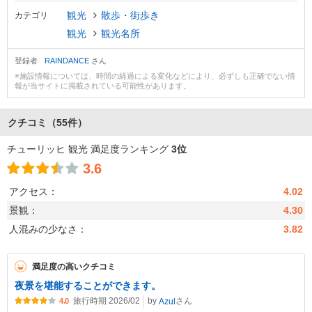
観光
散歩・街歩き
カテゴリ
観光
観光名所
登録者
RAINDANCE
さん
※施設情報については、時間の経過による変化などにより、必ずしも正確でない情
報が当サイトに掲載されている可能性があります。
クチコミ
（55件）
チューリッヒ 観光 満足度ランキング
3位
3.6
アクセス：
4.02
景観：
4.30
人混みの少なさ：
3.82
満足度の高いクチコミ
夜景を堪能することができます。
旅行時期 2026/02
by
さん
Azul
4.0