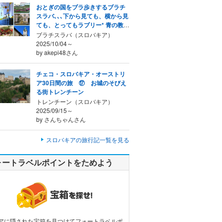
おとぎの国をブラ歩きするブラチ
スラバ､､､下から見ても、横から見
ても、とってもラブリー* 青の教会
*
ブラチスラバ（スロバキア）
2025/10/04～
by akepi48さん
チェコ・スロバキア・オーストリ
ア30日間の旅 ⑰ お城のそびえ
る街トレンチーン
トレンチーン（スロバキア）
2025/09/15～
by さんちゃんさん
スロバキアの旅行記一覧を見る
ォートラベルポイントをためよう
アに隠された宝箱を見つけてフォートラベルポ