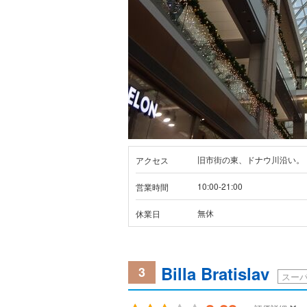
旧市街の東、ドナウ川沿い。
アクセス
10:00-21:00
営業時間
無休
休業日
Billa Bratislav
3
スー