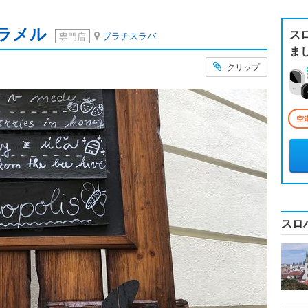
ラメル
ス
ブラチスラバ
専門店
ま
クリップ
空
スロ