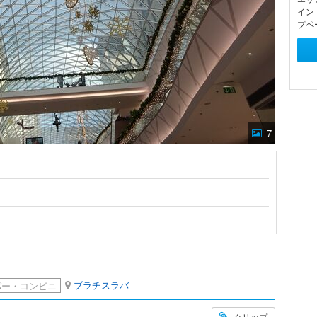
イン
プペ
7
ブラチスラバ
パー・コンビニ
クリップ