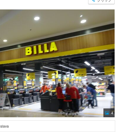
4
islava