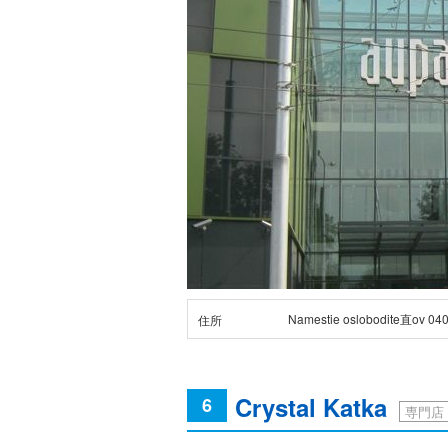
Namestie oslobodite直ov 040
住所
Crystal Katka
6
専門店