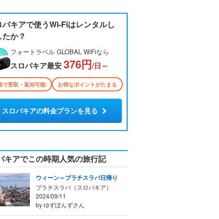
ロバキアで使うWi-Fiはレンタルし
したか？
フォートラベル GLOBAL WiFiなら
376円
スロバキア最安
/日～
港で受取・返却可能
お得なポイントがたまる
スロバキアの料金プランを見る
バキアでこの時期人気の旅行記
ウィーン～ブラチスラバ日帰り
ブラチスラバ（スロバキア）
2024/09/11
by ゆずぽんずさん