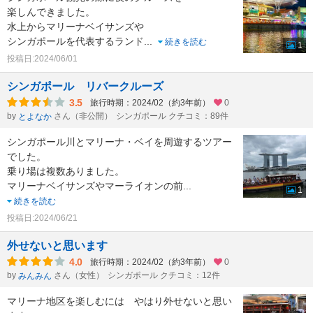
楽しんできました。
水上からマリーナベイサンズや
シンガポールを代表するランド
...
続きを読む
1
投稿日:2024/06/01
シンガポール リバークルーズ
3.5
旅行時期：2024/02（約3年前）
0
by
さん（非公開）
シンガポール クチコミ：89件
とよなか
シンガポール川とマリーナ・ベイを周遊するツアー
でした。
乗り場は複数ありました。
マリーナベイサンズやマーライオンの前
...
1
続きを読む
投稿日:2024/06/21
外せないと思います
4.0
旅行時期：2024/02（約3年前）
0
by
さん（女性）
シンガポール クチコミ：12件
みんみん
マリーナ地区を楽しむには やはり外せないと思い