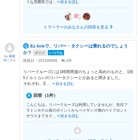
うな雰囲気では
...
続きを読む
トラベラーのみなさんの回答を見る
Ez-linkで、リバー・タクシーは乗れるのでしょう
か？
締切済
いつでも
by
昼寝
ねこ
さん
投稿日：2015/09/06
1
件
リバークルーズには1時間周遊のちょっと高めのものと、1回
5ドルくらいのリバータクシーとがあると聞きました。
それぞれ、E
...
続きを読む
回答（1件）
こんにちは。リバークルーズは利用していませんが、先日フ
ラトンホテル前のポイントからベイサンズ側のベイフロント
サウスまでタク
...
続きを読む