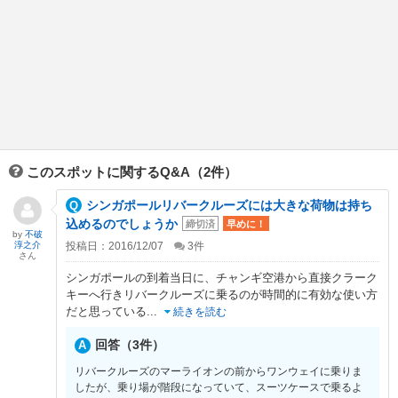
このスポットに関するQ&A（2件）
シンガポールリバークルーズには大きな荷物は持ち
込めるのでしょうか
締切済
早めに！
by
不破
淳之介
投稿日：2016/12/07
3
件
さん
シンガポールの到着当日に、チャンギ空港から直接クラーク
キーへ行きリバークルーズに乗るのが時間的に有効な使い方
だと思っている
...
続きを読む
回答（3件）
リバークルーズのマーライオンの前からワンウェイに乗りま
したが、乗り場が階段になっていて、スーツケースで乗るよ