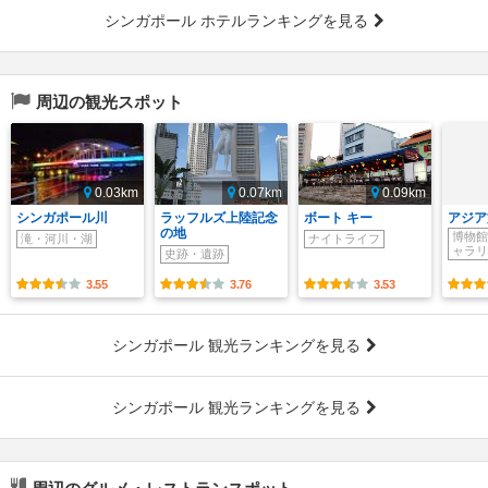
シンガポール ホテルランキングを見る
周辺の観光スポット
0.03km
0.07km
0.09km
シンガポール川
ラッフルズ上陸記念
ボート キー
アジア
の地
博物館
滝・河川・湖
ナイトライフ
ャラリ
史跡・遺跡
3.55
3.76
3.53
シンガポール 観光ランキングを見る
シンガポール 観光ランキングを見る