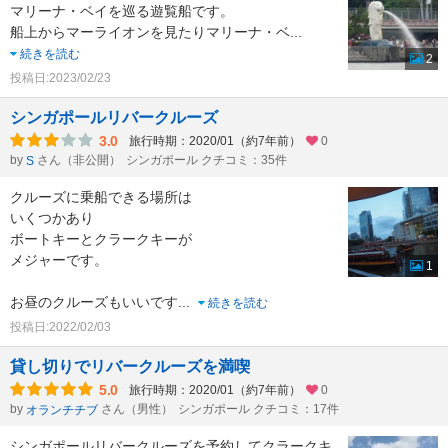
マリーナ・ベイを巡る遊覧船です。
船上からマーライオンを見たりマリーナ・ベ
...
続きを読む
2
投稿日:2023/02/23
シンガポールリバークルーズ
3.0
旅行時期：2020/01（約7年前）
0
by
さん（非公開）
シンガポール クチコミ：35件
S
クルーズに乗船できる場所は
いくつかあり
ボートキーとクラークキーが
メジャーです。
1
お昼のクルーズもいいです
...
続きを読む
投稿日:2022/02/03
貸し切りでリバークルーズを満喫
5.0
旅行時期：2020/01（約7年前）
0
by
さん（男性）
シンガポール クチコミ：17件
オランチチブ
シンガポールリバークルーズを予約してクラークキ