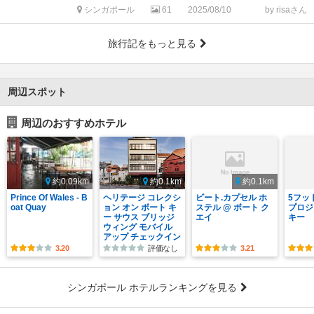
シンガポール
61
2025/08/10
by risaさん
旅行記をもっと見る
周辺スポット
周辺のおすすめホテル
約0.09km
約0.1km
約0.1km
Prince Of Wales - B
ヘリテージ コレクシ
ビート.カプセル ホ
5フッ
oat Quay
ョン オン ボート キ
ステル @ ボート ク
プロジ
ー サウス ブリッジ
エイ
キー
ウィング モバイル
アップ チェックイン
3.20
評価なし
3.21
シンガポール ホテルランキングを見る