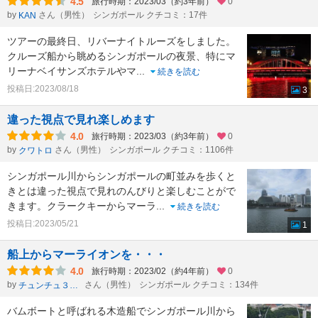
4.5
旅行時期：2023/03（約3年前）
0
by
さん（男性）
シンガポール クチコミ：17件
KAN
ツアーの最終日、リバーナイトルーズをしました。
クルーズ船から眺めるシンガポールの夜景、特にマ
リーナベイサンズホテルやマ
...
続きを読む
投稿日:2023/08/18
3
違った視点で見れ楽しめます
4.0
旅行時期：2023/03（約3年前）
0
by
さん（男性）
シンガポール クチコミ：1106件
クワトロ
シンガポール川からシンガポールの町並みを歩くと
きとは違った視点で見れのんびりと楽しむことがで
きます。クラークキーからマーラ
...
続きを読む
投稿日:2023/05/21
1
船上からマーライオンを・・・
4.0
旅行時期：2023/02（約4年前）
0
by
さん（男性）
シンガポール クチコミ：134件
チュンチュ３１９
バムボートと呼ばれる木造船でシンガポール川から