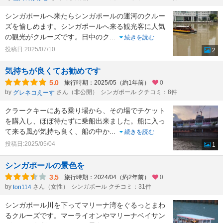
シンガポールへ来たらシンガポールの運河のクルー
ズを愉しめます。シンガポールへ来る観光客に人気
の観光がクルーズです。日中のク
...
続きを読む
投稿日:2025/07/10
2
気持ちが良くてお勧めです
5.0
旅行時期：2025/05（約1年前）
0
by
さん（非公開）
シンガポール クチコミ：8件
グレネコえーす
クラークキーにある乗り場から、その場でチケット
を購入し、ほぼ待たずに乗船出来ました。船に入っ
て来る風が気持ち良く、船の中か
...
続きを読む
投稿日:2025/05/04
1
シンガポールの景色を
3.5
旅行時期：2024/04（約2年前）
0
by
さん（女性）
シンガポール クチコミ：31件
ton114
シンガポール川を下ってマリーナ湾をぐるっとまわ
るクルーズです。マーライオンやマリーナベイサン