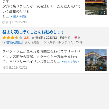
ます
夕方に乗りましたが 風も涼しく だんだん点いて
いく建物の灯りも
5
と
...
続きを読む
投稿日:2024/04/15
昼より夜に行くことをお勧めします
3.5
旅行時期：2023/12（約3年前）
0
by
さん（男性）
シンガポール クチコミ：22件
孤独の酒飲み
スペクトラムが見られる時間に合わせてマリーナベ
イサンズ前から乗船。クラークキー方面をまわっ
て、再びマリーベイサンズ前に戻り
...
続きを読む
投稿日:2024/02/02
3