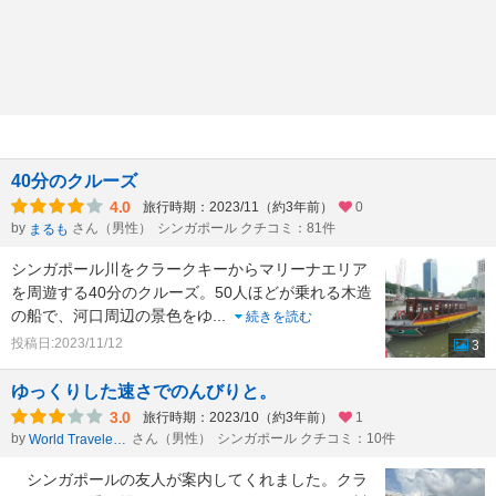
40分のクルーズ
4.0
旅行時期：2023/11（約3年前）
0
by
さん（男性）
シンガポール クチコミ：81件
まるも
シンガポール川をクラークキーからマリーナエリア
を周遊する40分のクルーズ。50人ほどが乗れる木造
の船で、河口周辺の景色をゆ
...
続きを読む
投稿日:2023/11/12
3
ゆっくりした速さでのんびりと。
3.0
旅行時期：2023/10（約3年前）
1
by
さん（男性）
シンガポール クチコミ：10件
World Traveler 1959
シンガポールの友人が案内してくれました。クラ