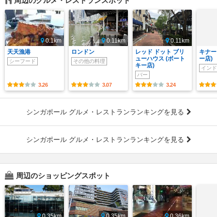
周辺のグルメ・レストランスポット
0.1km
0.11km
0.11km
天天漁港
ロンドン
レッド ドット ブリ
キナー
ューハウス (ボート
ー店)
シーフード
その他の料理
キー店)
インド
バー
3.26
3.07
3.24
シンガポール グルメ・レストランランキングを見る
シンガポール グルメ・レストランランキングを見る
周辺のショッピングスポット
0.35km
0.35km
0.36km