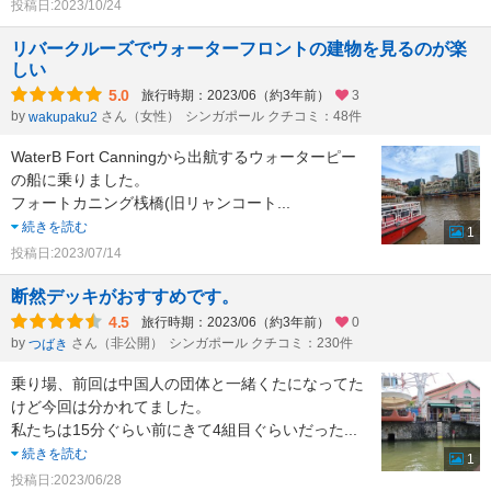
投稿日:2023/10/24
リバークルーズでウォーターフロントの建物を見るのが楽
しい
5.0
旅行時期：2023/06（約3年前）
3
by
さん（女性）
シンガポール クチコミ：48件
wakupaku2
WaterB Fort Canningから出航するウォーターピー
の船に乗りました。
フォートカニング桟橋(旧リャンコート
...
続きを読む
1
投稿日:2023/07/14
断然デッキがおすすめです。
4.5
旅行時期：2023/06（約3年前）
0
by
さん（非公開）
シンガポール クチコミ：230件
つばき
乗り場、前回は中国人の団体と一緒くたになってた
けど今回は分かれてました。
私たちは15分ぐらい前にきて4組目ぐらいだった
...
続きを読む
1
投稿日:2023/06/28