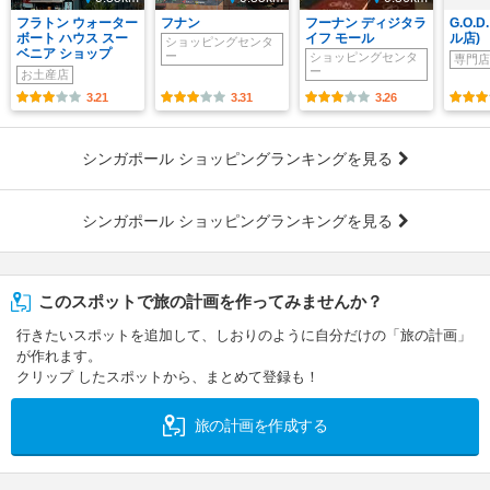
フラトン ウォーター
フナン
フーナン ディジタラ
G.O.
ボート ハウス スー
イフ モール
ル店)
ショッピングセンタ
ベニア ショップ
ー
ショッピングセンタ
専門店
ー
お土産店
3.21
3.31
3.26
シンガポール ショッピングランキングを見る
シンガポール ショッピングランキングを見る
このスポットで旅の計画を作ってみませんか？
行きたいスポットを追加して、しおりのように自分だけの「旅の計画」
が作れます。
クリップ したスポットから、まとめて登録も！
旅の計画を作成する