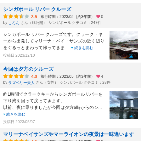
シンガポール リバー クルーズ
3.5
旅行時期：2023/05（約3年前）
0
by
さん（非公開）
シンガポール クチコミ：247件
ころん
シンガポール リバー クルーズです。クラーク・キ
ーから出発してマリーナ・ベイ・サンズの近く辺り
をぐるっとまわって帰ってきま
...
続きを読む
投稿日:2023/12/10
1
今回は夕方のクルーズ
4.0
旅行時期：2023/05（約3年前）
4
by
さん（女性）
シンガポール クチコミ：28件
ラズベリー夫人
約1時間でクラークキーからシンガポールリバーを
下り湾を回って戻ってきます。
以前、夜に乗りましたが今回は夕方6時からのシ
...
続きを読む
1
投稿日:2023/05/07
マリーナベイサンズやマーライオンの夜景は一味違います