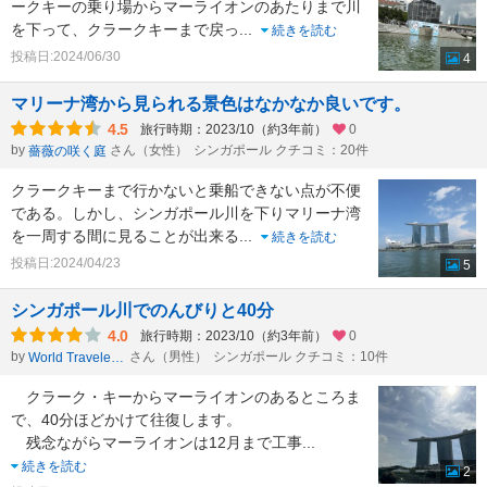
ークキーの乗り場からマーライオンのあたりまで川
を下って、クラークキーまで戻っ
...
続きを読む
投稿日:2024/06/30
4
マリーナ湾から見られる景色はなかなか良いです。
4.5
旅行時期：2023/10（約3年前）
0
by
さん（女性）
シンガポール クチコミ：20件
薔薇の咲く庭
クラークキーまで行かないと乗船できない点が不便
である。しかし、シンガポール川を下りマリーナ湾
を一周する間に見ることが出来る
...
続きを読む
投稿日:2024/04/23
5
シンガポール川でのんびりと40分
4.0
旅行時期：2023/10（約3年前）
0
by
さん（男性）
シンガポール クチコミ：10件
World Traveler 1959
クラーク・キーからマーライオンのあるところま
で、40分ほどかけて往復します。
残念ながらマーライオンは12月まで工事
...
続きを読む
2