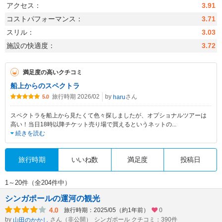
アクセス：
3.91
コストパフォーマンス：
3.71
スリル：
3.03
施設の快適度：
3.72
満足度の高いクチコミ
船上からのスペクトラ
旅行時期 2026/02
by
さん
haru
5.0
スペクトラを船上から見たくて色々探しましたが、オプショナルツアーは
高い！当日18時以降チケット売り場で買えるというネットの
...
続きを読む
旅行時期
いいね数
満足度
投稿日
1～20件（全204件中）
シンガポールの運河の観光
4.0
旅行時期：2025/05（約1年前）
0
by
さん（非公開）
シンガポール クチコミ：390件
山田のかかし