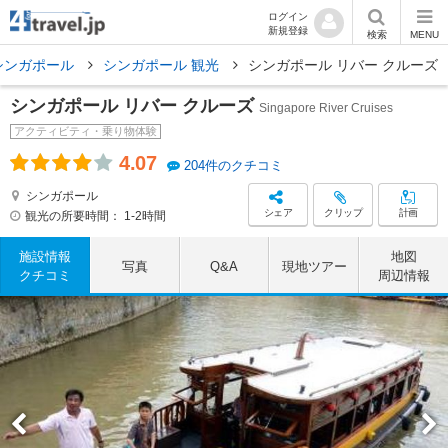
ログイン
新規登録
検索
MENU
シンガポール
シンガポール 観光
シンガポール リバー クルーズ
シンガポール リバー クルーズ
Singapore River Cruises
アクティビティ・乗り物体験
4.07
204件のクチコミ
シンガポール
シェア
クリップ
計画
観光の所要時間：
1-2時間
施設情報
地図
写真
Q&A
現地ツアー
クチコミ
周辺情報