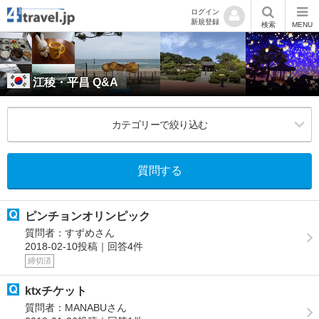
ログイン
新規登録
検索
MENU
江稜・平昌 Q&A
カテゴリーで絞り込む
質問する
ピンチョンオリンピック
質問者：すずめさん
2018-02-10投稿｜回答4件
締切済
ktxチケット
質問者：MANABUさん