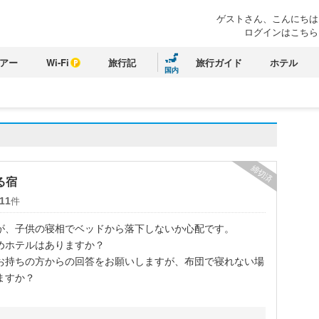
ゲストさん、こんにちは
ログインはこちら
アー
Wi-Fi
旅行記
旅行ガイド
ホテル
国内
締切済
る宿
件
11
が、子供の寝相でベッドから落下しないか心配です。
めホテルはありますか？
お持ちの方からの回答をお願いしますが、布団で寝れない場
ますか？