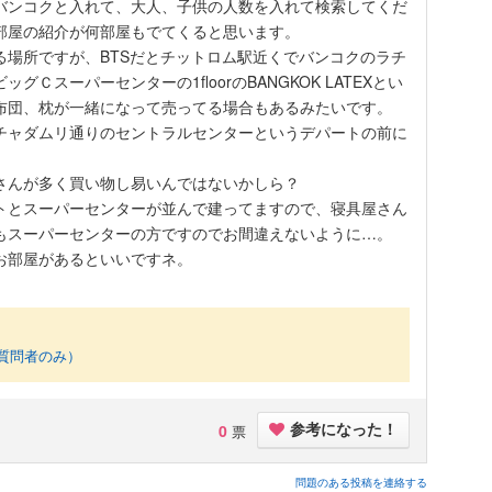
バンコクと入れて、大人、子供の人数を入れて検索してくだ
部屋の紹介が何部屋もでてくると思います。
る場所ですが、BTSだとチットロム駅近くでバンコクのラチ
Ｃスーパーセンターの1floorのBANGKOK LATEXとい
布団、枕が一緒になって売ってる場合もあるみたいです。
チャダムリ通りのセントラルセンターというデパートの前に
さんが多く買い物し易いんではないかしら？
トとスーパーセンターが並んで建ってますので、寝具屋さん
もスーパーセンターの方ですのでお間違えないように…。
お部屋があるといいですネ。
質問者のみ）
0
票
参考になった！
問題のある投稿を連絡する