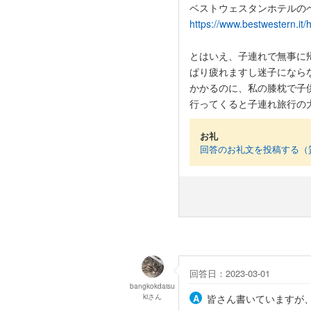
ベストウェスタンホテルの
https://www.bestwestern.it/
とはいえ、子連れで無事に
ぱり疲れますし迷子になら
かかるのに、私の膝枕で子
行ってくると子連れ旅行の
お礼
回答のお礼文を投稿する（
回答日：2023-03-01
bangkokdaisu
ki
さん
皆さん書いていますが