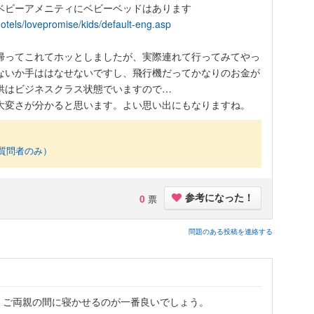
ベビーアメニティにベビーベッドはあります
hotels/lovepromise/kids/default-eng.asp
帰ってこれてホッとしましたが、実際連れて行ってみてやっ
ないか手ははなせないですし、飛行機だってかなりのお金が
供はビジネスクラス状態でいますので…
大変さが分かると思います。よい思い出にもなりますね。
質問者のみ）
0
票
参考になった！
問題のある投稿を連絡する
、ご両親の間に寝かせるのが一番良いでしょう。