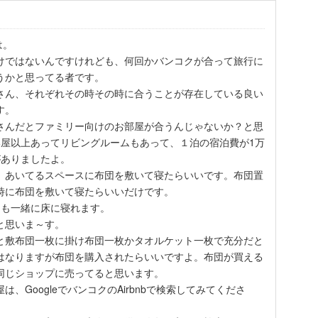
は。
けではないんですけれども、何回かバンコクが合って旅行に
うかと思ってる者です。
さん、それぞれその時その時に合うことが存在している良い
す。
さんだとファミリー向けのお部屋が合うんじゃないか？と思
部屋以上あってリビングルームもあって、１泊の宿泊費が1万
がありましたよ。
、あいてるスペースに布団を敷いて寝たらいいです。布団置
時に布団を敷いて寝たらいいだけです。
んも一緒に床に寝れます。
と思いま～す。
と敷布団一枚に掛け布団一枚かタオルケット一枚で充分だと
はなりますが布団を購入されたらいいですよ。布団が買える
同じショップに売ってると思います。
、GoogleでバンコクのAirbnbで検索してみてくださ