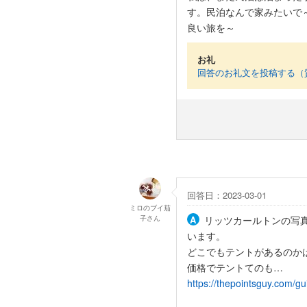
す。民泊なんで家みたいで
良い旅を～
お礼
回答のお礼文を投稿する（
回答日：2023-03-01
ミロのブイ茄
子
さん
リッツカールトンの写
います。
どこでもテントがあるのか
価格でテントてのも…
https://thepointsguy.com/gu