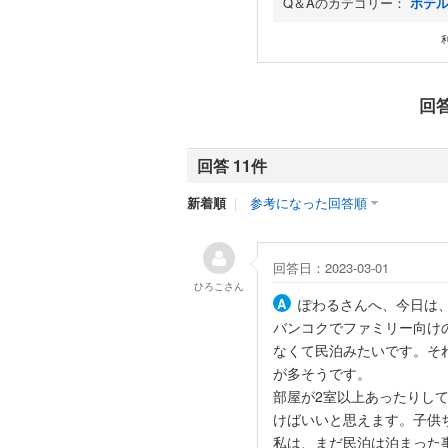
Q＆Aのカテゴリー：
ホテ
回
回答 11件
新着順
｜
参考になった回答順
回答日：2023-03-01
ひろこ
さん
ぽわるさんへ、今日は
バンコクでファミリー向け
なくて民泊みたいです。そ
が多そうです。
部屋が2室以上あったりし
けばいいと思えます。子供
私は、まだ民泊は泊まった