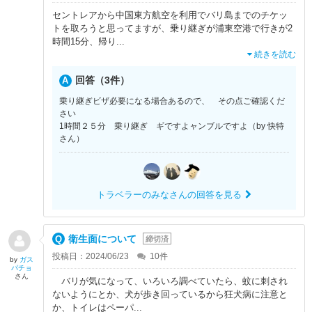
セントレアから中国東方航空を利用でバリ島までのチケッ
トを取ろうと思ってますが、乗り継ぎが浦東空港で行きが2
時間15分、帰り
...
続きを読む
回答（3件）
乗り継ぎビザ必要になる場合あるので、 その点ご確認くだ
さい
1時間２５分 乗り継ぎ ギですよャンブルですよ（by 快特
さん）
トラベラーのみなさんの回答を見る
衛生面について
締切済
投稿日：2024/06/23
10
件
by
ガス
パチョ
さん
バリが気になって、いろいろ調べていたら、蚊に刺され
ないようにとか、犬が歩き回っているから狂犬病に注意と
か、トイレはペーパ
...