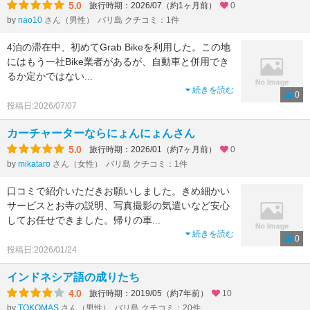
5.0
旅行時期：2026/07（約1ヶ月前）
0
by
nao10
さん（男性）
バリ島 クチコミ：1件
4泊の滞在中、初めてGrab Bikeを利用した。この地
にはもう一社Bike業者があるが、自動車と併用でき
るか定かではない
...
続きを読む
0
投稿日:2026/07/07
カーチャーターならにょんにょんさん
5.0
旅行時期：2026/01（約7ヶ月前）
0
by
mikataro
さん（女性）
バリ島 クチコミ：1件
口コミで紹介いただきお願いしました。きめ細かい
サービスとお寺の説明、写真撮影の気遣いなど安心
してお任せできました。帰りの車
...
続きを読む
0
投稿日:2026/01/24
インドネシア語の成りたち
4.0
旅行時期：2019/05（約7年前）
10
by
TOKOMAS
さん（男性）
バリ島 クチコミ：20件