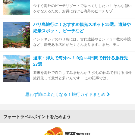
今すぐ海外のビーチリゾートでゆっくりしたい！ そんな願い
をかなえるため、お得に行ける海外のビーチリゾ...
バリ島旅行に！おすすめ観光スポット15選。遺跡や
絶景スポット、ビーチなど
インドネシアのバリ島には、古代遺跡やヒンドゥー教の寺院
など、歴史ある名所がたくさんあります。また、美...
週末・弾丸で海外へ！ 0泊～4日間で行ける旅行先
27選
週末を海外で過ごしてみませんか？ 少しの休みで行ける海外
旅行先って意外と多いんです！ この記事では、...
思わず旅に出たくなる！旅行ガイドまとめ
フォートラベルポイントをためよう