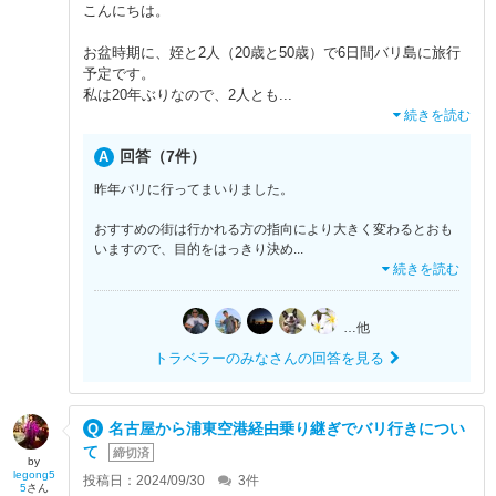
こんにちは。
お盆時期に、姪と2人（20歳と50歳）で6日間バリ島に旅行
予定です。
私は20年ぶりなので、2人とも
...
続きを読む
回答（7件）
昨年バリに行ってまいりました。
おすすめの街は行かれる方の指向により大きく変わるとおも
いますので、目的をはっきり決め
...
続きを読む
…他
トラベラーのみなさんの回答を見る
名古屋から浦東空港経由乗り継ぎでバリ行きについ
て
締切済
by
legong5
投稿日：2024/09/30
3
件
5
さん