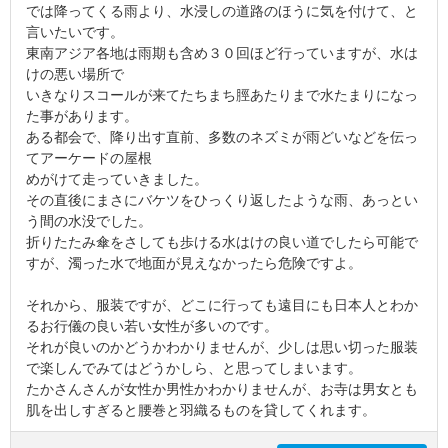
では降ってくる雨より、水浸しの道路のほうに気を付けて、と
言いたいです。
東南アジア各地は雨期も含め３０回ほど行っていますが、水は
けの悪い場所で
いきなりスコールが来てたちまち脛あたりまで水たまりになっ
た事があります。
ある都会で、降り出す直前、多数のネズミが雨どいなどを伝っ
てアーケードの屋根
めがけて走っていきました。
その直後にまさにバケツをひっくり返したような雨、あっとい
う間の水没でした。
折りたたみ傘をさしても歩ける水はけの良い道でしたら可能で
すが、濁った水で地面が見えなかったら危険ですよ。
それから、服装ですが、どこに行っても遠目にも日本人とわか
るお行儀の良い若い女性が多いのです。
それが良いのかどうかわかりませんが、少しは思い切った服装
で楽しんでみてはどうかしら、と思ってしまいます。
たかさんさんが女性か男性かわかりませんが、お寺は男女とも
肌を出しすぎると腰巻と羽織るものを貸してくれます。