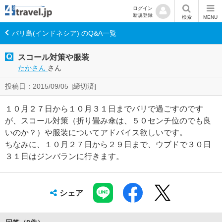
ログイン
新規登録
検索
MENU
バリ島(インドネシア) のQ&A一覧
スコール対策や服装
たかさん
さん
投稿日：2015/09/05
[締切済]
１０月２７日から１０月３１日までバリで過ごすのです
が、スコール対策（折り畳み傘は、５０センチ位のでも良
いのか？）や服装についてアドバイス欲しいです。
ちなみに、１０月２７日から２９日まで、ウブドで３０日
３１日はジンバランに行きます。
シェア