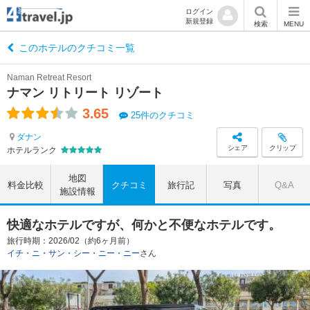
ログイン
新規登録
検索
MENU
このホテルのクチコミ一覧
Naman Retreat Resort
ナマン リトリート リゾート
3.65
25件のクチコミ
ダナン
シェア
クリップ
ホテルランク
地図
料金比較
クチコミ
旅行記
写真
Q&A
施設情報
快適なホテルですが、何かと不便なホテルです。
旅行時期：2026/02（約6ヶ月前）
イチ・ニ・サン・シー・ニー・ニー
さん