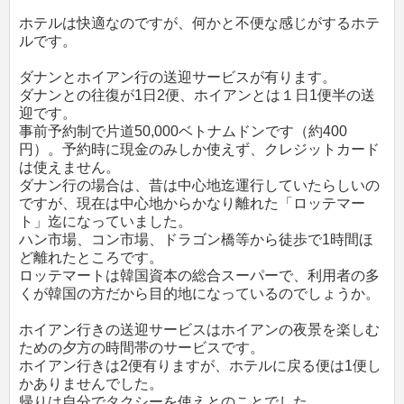
ホテルは快適なのですが、何かと不便な感じがするホテ
ルです。
ダナンとホイアン行の送迎サービスが有ります。
ダナンとの往復が1日2便、ホイアンとは１日1便半の送
迎です。
事前予約制で片道50,000ベトナムドンです（約400
円）。予約時に現金のみしか使えず、クレジットカード
は使えません。
ダナン行の場合は、昔は中心地迄運行していたらしいの
ですが、現在は中心地からかなり離れた「ロッテマー
ト」迄になっていました。
ハン市場、コン市場、ドラゴン橋等から徒歩で1時間ほ
ど離れたところです。
ロッテマートは韓国資本の総合スーパーで、利用者の多
くが韓国の方だから目的地になっているのでしょうか。
ホイアン行きの送迎サービスはホイアンの夜景を楽しむ
ための夕方の時間帯のサービスです。
ホイアン行きは2便有りますが、ホテルに戻る便は1便し
かありませんでした。
帰りは自分でタクシーを使えとのことでした。