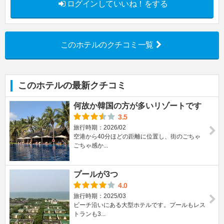
ログインしていいね！をする
このホテルのクチコミ一覧
このホテルの最新クチコミ
何故か韓国の方が多いリゾートです
3.5
旅行時期：2026/02
空港から40分ほどの距離に位置し、街のごちゃ
ごちゃ感か...
プールが3つ
4.0
旅行時期：2025/03
ビーチ沿いにある大型ホテルです。プールもレス
トランも3...