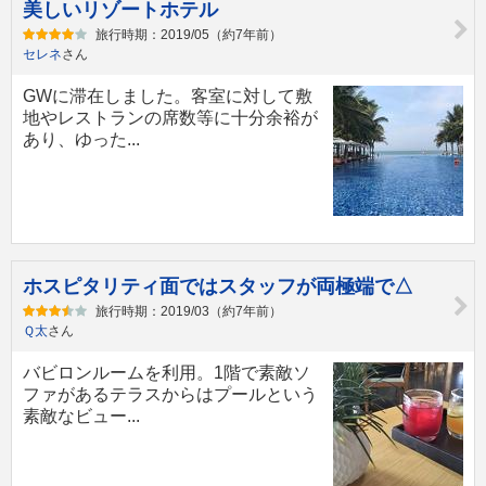
美しいリゾートホテル
旅行時期：2019/05（約7年前）
セレネ
さん
GWに滞在しました。客室に対して敷
地やレストランの席数等に十分余裕が
あり、ゆった...
ホスピタリティ面ではスタッフが両極端で△
旅行時期：2019/03（約7年前）
Ｑ太
さん
バビロンルームを利用。1階で素敵ソ
ファがあるテラスからはプールという
素敵なビュー...