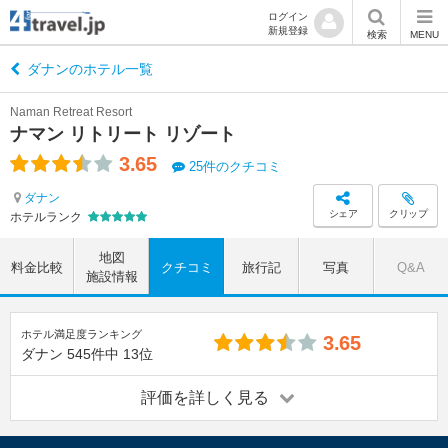
ログイン
新規登録
検索
MENU
ダナンのホテル一覧
Naman Retreat Resort
ナマン リトリート リゾート
3.65
25件のクチコミ
ダナン
シェア
クリップ
ホテルランク
地図
料金比較
クチコミ
旅行記
写真
Q&A
施設情報
ホテル満足度ランキング
3.65
ダナン
545件中
13位
評価を詳しく見る