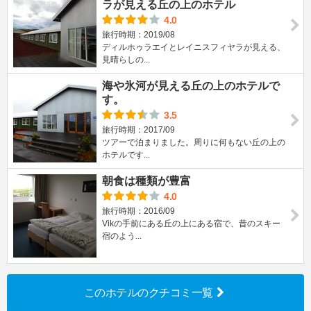
ラが見える丘の上のホテル
4.0
旅行時期：2019/08
ディルホゥラエイとレイニスフィヤラが見える、
見晴らしの...
海や氷河が見える丘の上のホテルで
す。
3.5
旅行時期：2017/09
ツアーで泊まりました。周りに何もない丘の上の
ホテルです...
朝食は種類が豊富
4.0
旅行時期：2016/09
Vikの手前にある丘の上にある宿で、昔のスキー
宿のよう...
このホテルのクチコミ一覧