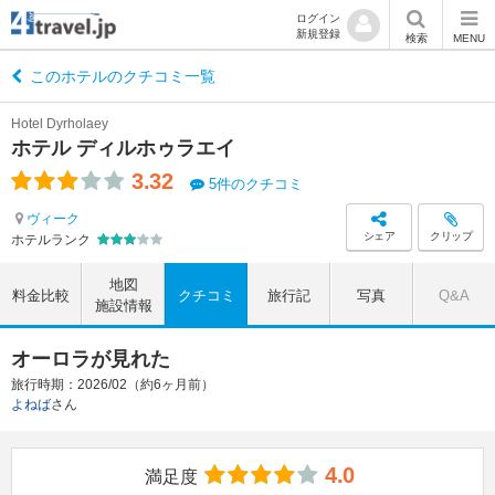
ログイン
新規登録
検索
MENU
このホテルのクチコミ一覧
Hotel Dyrholaey
ホテル ディルホゥラエイ
3.32
5件のクチコミ
ヴィーク
シェア
クリップ
ホテルランク
地図
料金比較
クチコミ
旅行記
写真
Q&A
施設情報
オーロラが見れた
旅行時期：2026/02（約6ヶ月前）
よねば
さん
4.0
満足度