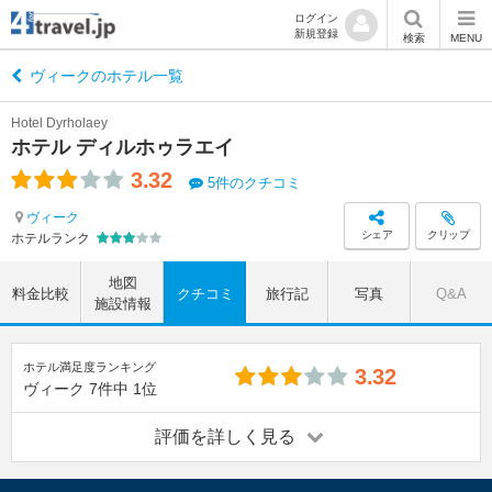
ログイン
新規登録
検索
MENU
ヴィークのホテル一覧
Hotel Dyrholaey
ホテル ディルホゥラエイ
3.32
5件のクチコミ
ヴィーク
シェア
クリップ
ホテルランク
地図
料金比較
クチコミ
旅行記
写真
Q&A
施設情報
ホテル満足度ランキング
3.32
ヴィーク
7件中
1位
評価を詳しく見る