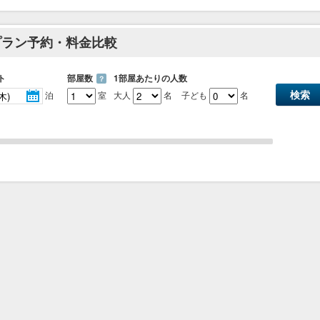
プラン予約・料金比較
ト
部屋数
1部屋あたりの人数
？
泊
室
大人
名
子ども
名