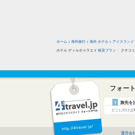
ホーム
>
海外旅行
>
海外 ホテル
>
アイスランド
ホテル ディルホゥラエイ
格安プラン
|
クチコ
フォー
1
旅先を
どこに行けば
運営会