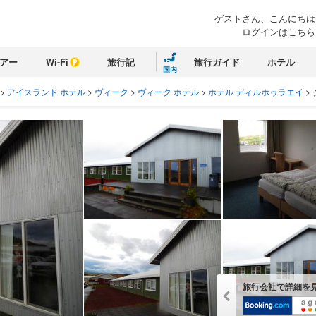
ゲストさん、こんにちは
ログインはこちら
アー
Wi-Fi
旅行記
旅行ガイド
ホテル
国内
>
アイスランド ホテル
>
ヴィーク
>
ヴィーク ホテル
>
ホテル ディルホゥラエイ
>
旅行会社で詳細を