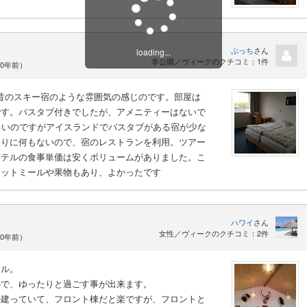
ぷっち
さん
loading...
非公開／ヴィークのクチコミ：1件
10年前）
、昔のスキー宿のような雰囲気の感じのです。部屋は
です。バスタブ付きでしたが、アメニティーはないで
るいのですがアイスランドでバスタブがある宿が少な
周りに何もないので、宿のレストランを利用。ツアー
ホテルの食事単価は安くボリュームがありました。こ
ホットミールや果物もあり、よかったです
ハワイ
さん
女性／ヴィークのクチコミ：2件
10年前）
テル。
ので、ゆったりと過ごす事が出来ます。
か建っていて、フロント棟だと楽ですが、フロントと