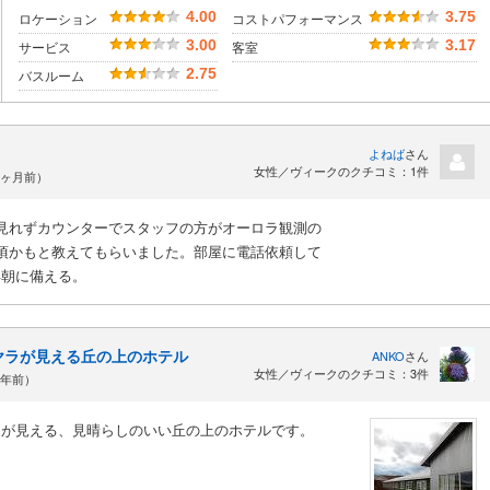
4.00
3.75
ロケーション
コストパフォーマンス
3.00
3.17
サービス
客室
2.75
バスルーム
よねば
さん
女性／ヴィークのクチコミ：1件
約6ヶ月前）
見れずカウンターでスタッフの方がオーロラ観測の
頃かもと教えてもらいました。部屋に電話依頼して
早朝に備える。
ヤラが見える丘の上のホテル
ANKO
さん
女性／ヴィークのクチコミ：3件
7年前）
ラが見える、見晴らしのいい丘の上のホテルです。