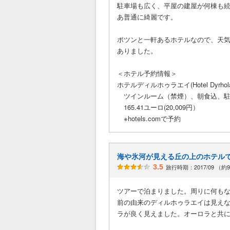
駐車場も広く、平屋の建屋が何棟も
あ普通に綺麗です。
ポツンと一軒あるホテルなので、天
ありました。
＜ホテル予約情報＞
ホテルディルホゥラエイ(Hotel Dyrhola
ツインルーム（禁煙）、朝食込、駐
165.41ユーロ(20,009円）
※hotels.comで予約
海や氷河が見える丘の上のホテル
3.5
旅行時期：2017/09 （約
ツアーで泊まりました。周りに何も
前の由来のディルホゥラエイは見え
ラが良く見えました。オーロラと共