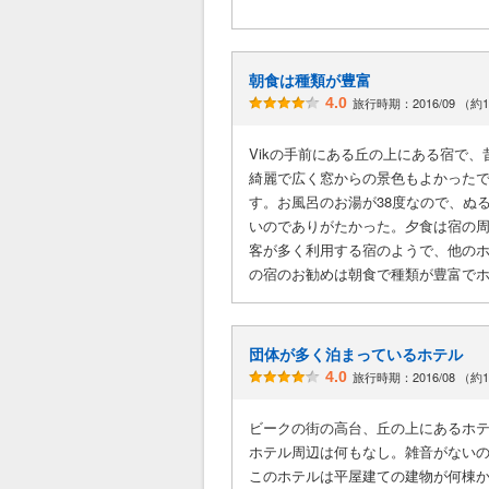
朝食は種類が豊富
4.0
旅行時期：2016/09 （約
Vikの手前にある丘の上にある宿で
綺麗で広く窓からの景色もよかった
す。お風呂のお湯が38度なので、ぬ
いのでありがたかった。夕食は宿の
客が多く利用する宿のようで、他の
の宿のお勧めは朝食で種類が豊富で
団体が多く泊まっているホテル
4.0
旅行時期：2016/08 （約
ビークの街の高台、丘の上にあるホ
ホテル周辺は何もなし。雑音がない
このホテルは平屋建ての建物が何棟