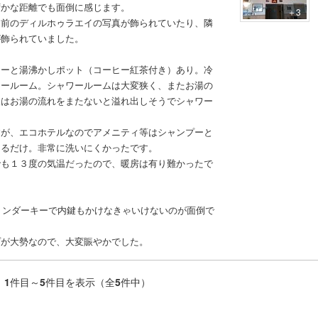
ずかな距離でも面倒に感じます。
＋3
名前のディルホゥラエイの写真が飾られていたり、隣
が飾られていました。
ヤーと湯沸かしポット（コーヒー紅茶付き）あり。冷
ワールーム。シャワールームは大変狭く、またお湯の
後はお湯の流れをまたないと溢れ出しそうでシャワー
すが、エコホテルなのでアメニティ等はシャンプーと
あるだけ。非常に洗いにくかったです。
でも１３度の気温だったので、暖房は有り難かったで
シリンダーキーで内鍵もかけなきゃいけないのが面倒で
プが大勢なので、大変賑やかでした。
1
件目～
5
件目を表示（全
5
件中）