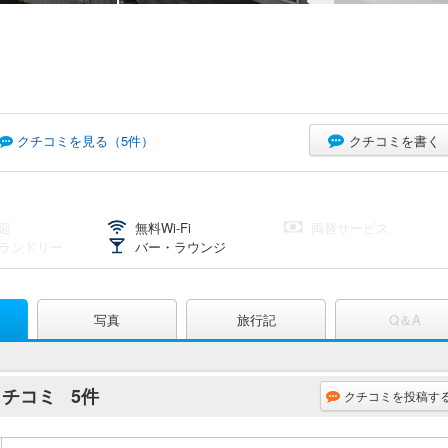
クチコミを書く
クチコミを見る（
5
件）
迎
無料Wi-Fi
両替サービス
ランドリー
バー・ラウンジ
写真
旅行記
Q＆A
クチコミ
5件
クチコミを投稿す