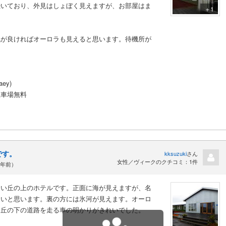
続いており、外見はしょぼく見えますが、お部屋はま
＋1
気が良ければオーロラも見えると思います。待機所が
ey)
車場無料
です。
kksuzuki
さん
女性／ヴィークのクチコミ：1件
9年前）
ない丘の上のホテルです。正面に海が見えますが、名
ないと思います。裏の方には氷河が見えます。オーロ
に丘の下の道路を走る車の明かりがきれいでした。