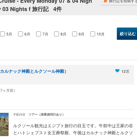
Cruise - Every Monday 07 & 04 Nigh
旅行記を投稿す
ay 03 Nights f 旅行記
4件
5月
6月
7月
8月
9月
10月
カルナック神殿とルクソール神殿）
12
票
6（約7ヶ月前）
手配内容
ツアー（添乗員同行あり）
ルクソール観光はエジプト旅行の目玉です。午前中は王家の谷
とハトシェプスト女王葬祭殿、午後はカルナック神殿とルクソ