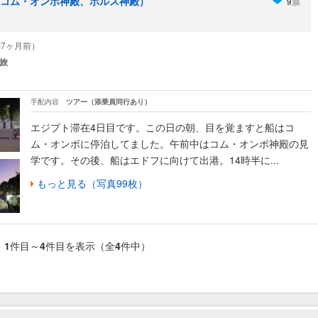
コム・オンボ神殿、ホルス神殿）
9
票
5（約7ヶ月前）
旅
手配内容
ツアー（添乗員同行あり）
エジプト滞在4日目です。この日の朝、目を覚ますと船はコ
ム・オンボに停泊してました。午前中はコム・オンボ神殿の見
学です。その後、船はエドフに向けて出港。14時半に...
もっと見る（写真99枚）
1
件目～
4
件目を表示（全
4
件中）