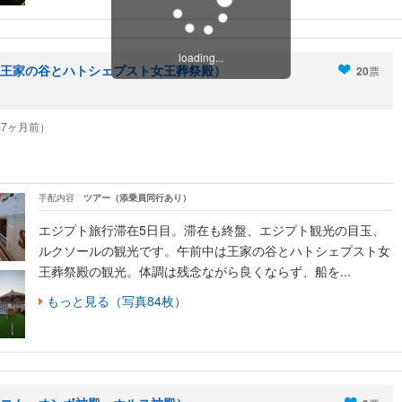
loading...
王家の谷とハトシェプスト女王葬祭殿）
20
票
6（約7ヶ月前）
手配内容
ツアー（添乗員同行あり）
エジプト旅行滞在5日目。滞在も終盤、エジプト観光の目玉、
ルクソールの観光です。午前中は王家の谷とハトシェプスト女
王葬祭殿の観光。体調は残念ながら良くならず、船を...
もっと見る（写真84枚）