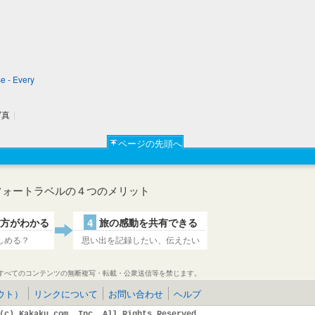
e - Every
写真
|
ページの先頭へ
フォートラベルの４つのメリット
方がわかる
4
旅の感動を共有できる
しめる？
思い出を記録したい、伝えたい
すべてのコンテンツの無断複写・転載・公衆送信等を禁じます。
ウト）
リンクについて
お問い合わせ
ヘルプ
(c) Kakaku.com, Inc. All Rights Reserved.