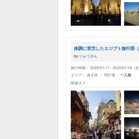
体調に苦労したエジプト旅行⑧（
by
りゅう
さん
旅行時期： 2026/01/17 - 2026/01/1
エリア：
カイロ
同行者：
一人旅
関連タグ：