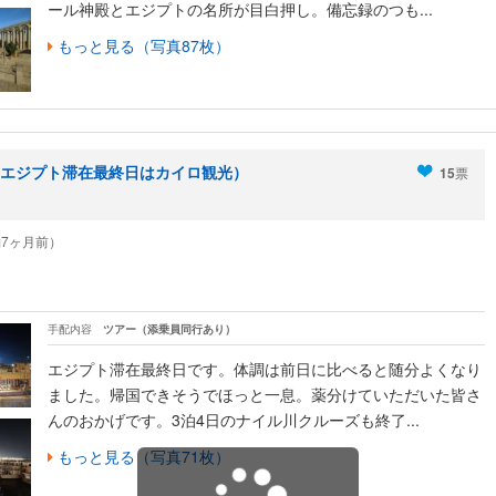
ール神殿とエジプトの名所が目白押し。備忘録のつも...
もっと見る（写真87枚）
エジプト滞在最終日はカイロ観光）
15
票
8（約7ヶ月前）
手配内容
ツアー（添乗員同行あり）
エジプト滞在最終日です。体調は前日に比べると随分よくなり
ました。帰国できそうでほっと一息。薬分けていただいた皆さ
んのおかげです。3泊4日のナイル川クルーズも終了...
もっと見る（写真71枚）