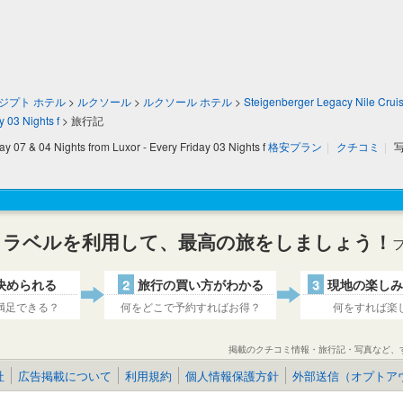
ジプト ホテル
>
ルクソール
>
ルクソール ホテル
>
Steigenberger Legacy Nile Cruis
 03 Nights f
>
旅行記
y 07 & 04 Nights from Luxor - Every Friday 03 Nights f
格安プラン
|
クチコミ
|
トラベルを利用して、最高の旅をしましょう！
決められる
2
旅行の買い方がわかる
3
現地の楽しみ
満足できる？
何をどこで予約すればお得？
何をすれば楽
掲載のクチコミ情報・旅行記・写真など、
社
広告掲載について
利用規約
個人情報保護方針
外部送信（オプトア