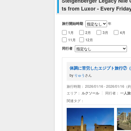
Steigenberger Legacy Nile 
ts from Luxor - Every Frid
旅行開始時期
年
1月
2月
3月
4月
11月
12月
同行者
体調に苦労したエジプト旅行⑦（
by
りゅう
さん
旅行時期： 2026/01/16 - 2026/01/1
エリア：
ルクソール
同行者：
一人旅
関連タグ：