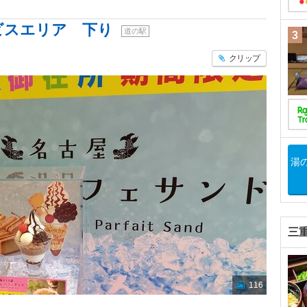
ービスエリア 下り
道の駅
3
クリップ
湯
三
116