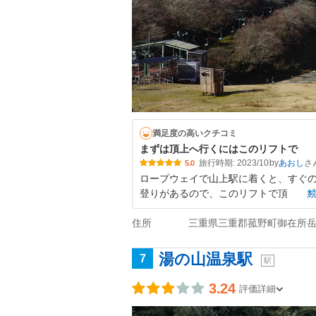
満足度の高いクチコミ
まずは頂上へ行くにはこのリフトで
旅行時期: 2023/10
by
あおし
5.0
ロープウェイで山上駅に着くと、すぐの
登りがあるので、このリフトで頂
住所
三重県三重郡菰野町御在所
湯の山温泉駅
7
駅
3.24
評価詳細