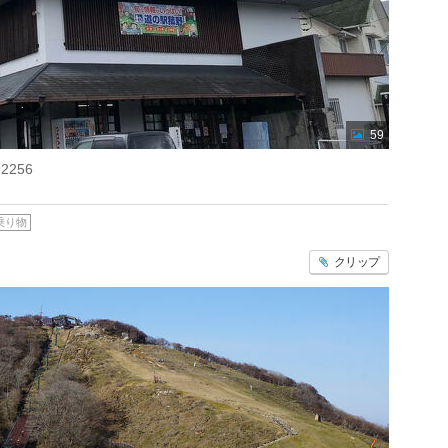
59
256
乗り物
クリップ