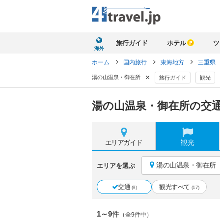
旅行ガイド
ホテル
ツ
海外
ホーム
国内旅行
東海地方
三重県
×
湯の山温泉・御在所
旅行ガイド
観光
湯の山温泉・御在所の交通
エリア
ガイド
観光
湯の山温泉・御在所
エリアを選ぶ
交通
観光すべて
(9)
(17)
1～9
件
（全9件中）