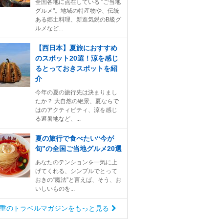
全国各地に点在している "ご当地
グルメ"。地域の特産物や、伝統
ある郷土料理、新進気鋭のB級グ
ルメなど...
【西日本】夏旅におすすめ
のスポット20選！涼を感じ
るとっておきスポットを紹
介
今年の夏の旅行先は決まりまし
たか？ 大自然の絶景、夏ならで
はのアクティビティ、涼を感じ
る避暑地など、...
夏の旅行で食べたい“今が
旬”の全国ご当地グルメ20選
あなたのテンションを一気に上
げてくれる、シンプルでとって
おきの“魔法”と言えば、そう、お
いしいものを...
重のトラベルマガジンをもっと見る