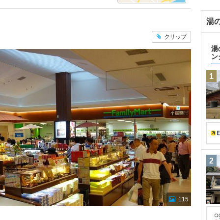
湯
クリップ
湯
ン
1
2
115