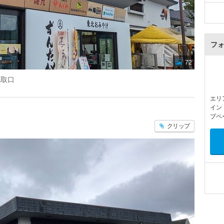
フ
72
乱取口
エリ
イン
プペ
クリップ