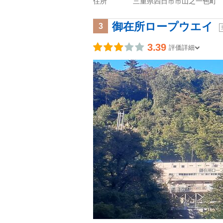
住所
三重県四日市市山之一色町
御在所ロープウエイ
3
3.39
評価詳細