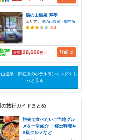
湯の山温泉 寿亭
エリア：
湯の山温泉・御在所
3.4
28,600
詳細
最安
円～
の山温泉・御在所のホテルランキングをも
っと見る
重の旅行ガイドまとめ
旅先で食べたいご当地グル
メを一挙紹介！ 郷土料理や
B級グルメなど