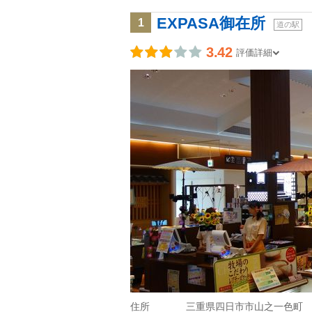
EXPASA御在所
1
道の駅
3.42
評価詳細
住所
三重県四日市市山之一色町