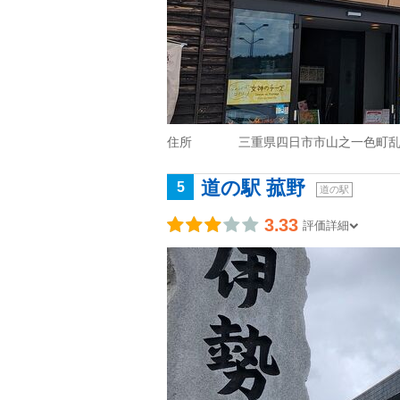
住所
三重県四日市市山之一色町
道の駅 菰野
5
道の駅
3.33
評価詳細