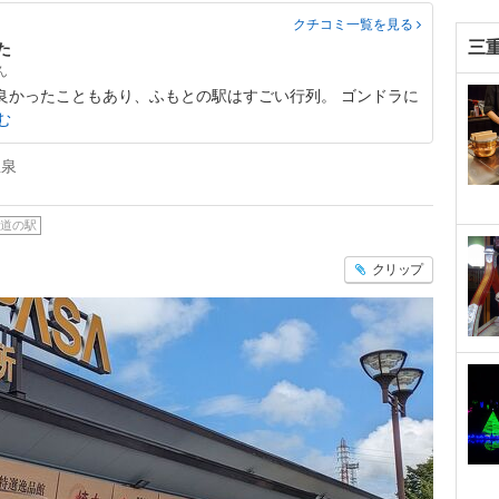
クチコミ一覧
を見る
三
た
も良かったこともあり、ふもとの駅はすごい行列。 ゴンドラに
む
温泉
道の駅
クリップ