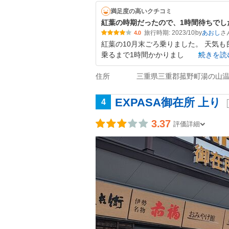
満足度の高いクチコミ
紅葉の時期だったので、1時間待ちでし
旅行時期: 2023/10
by
あおし
4.0
紅葉の10月末ごろ乗りました。 天気
乗るまで1時間かかりまし
続きを読
住所
三重県三重郡菰野町湯の山
EXPASA御在所 上り
4
3.37
評価詳細