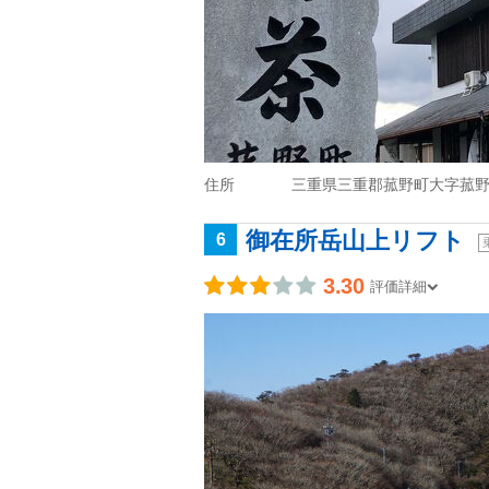
住所
三重県三重郡菰野町大字菰野2
御在所岳山上リフト
6
3.30
評価詳細