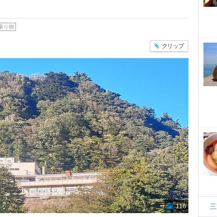
乗り物
クリップ
三
116