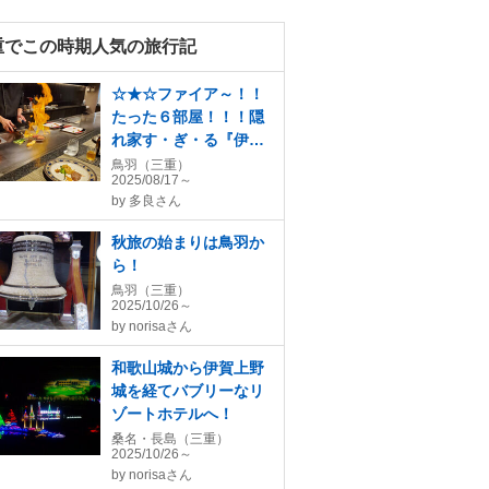
重でこの時期人気の旅行記
☆★☆ファイア～！！
たった６部屋！！！隠
れ家す・ぎ・る『伊勢
志摩TEPPANオーベル
鳥羽（三重）
2025/08/17～
ジュCaroCaro 鳥羽浦
by
多良さん
別邸』☆★☆
秋旅の始まりは鳥羽か
ら！
鳥羽（三重）
2025/10/26～
by
norisaさん
和歌山城から伊賀上野
城を経てバブリーなリ
ゾートホテルへ！
桑名・長島（三重）
2025/10/26～
by
norisaさん