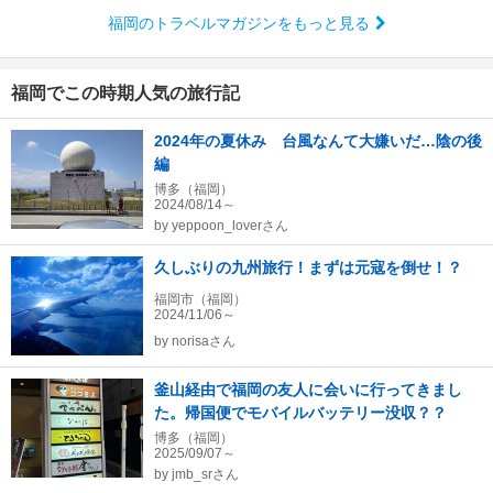
福岡のトラベルマガジンをもっと見る
福岡でこの時期人気の旅行記
2024年の夏休み 台風なんて大嫌いだ…陰の後
編
博多（福岡）
2024/08/14～
by
yeppoon_loverさん
久しぶりの九州旅行！まずは元寇を倒せ！？
福岡市（福岡）
2024/11/06～
by
norisaさん
釜山経由で福岡の友人に会いに行ってきまし
た。帰国便でモバイルバッテリー没収？？
博多（福岡）
2025/09/07～
by
jmb_srさん