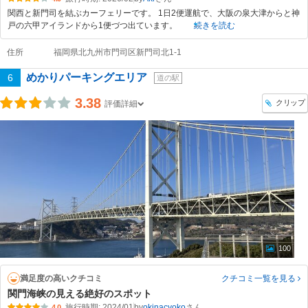
関西と新門司を結ぶカーフェリーです。 1日2便運航で、大阪の泉大津からと神
戸の六甲アイランドから1便づつ出ています。
続きを読む
住所
福岡県北九州市門司区新門司北1-1
めかりパーキングエリア
6
道の駅
3.38
クリップ
評価詳細
100
満足度の高いクチコミ
クチコミ一覧
を見る
関門海峡の見える絶好のスポット
旅行時期: 2024/01
by
okinacyoko
4.0