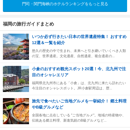
門司・関門海峡のホテルランキングをもっと見る
福岡の旅行ガイドまとめ
いつか必ず行きたい日本の世界遺産特集！ おすすめ
12選＆一覧を紹介
悠久の歴史の中で生まれ、未来へと引き継いでいくべき人類
の宝、世界遺産。文化遺産、自然遺産、複合遺産の...
小倉のおすすめ観光スポット20選！今、北九州で注
目のオシャレエリア
福岡県北九州市にある「小倉」は、北九州に来たら訪れたい
今注目のオシャレスポット。JR小倉駅周辺は、歴...
旅先で食べたいご当地グルメを一挙紹介！ 郷土料理
やB級グルメなど
全国各地に点在している "ご当地グルメ"。地域の特産物や、
伝統ある郷土料理、新進気鋭のB級グルメなど...