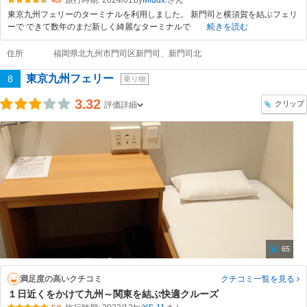
旅行時期: 2024/01
by
Middx.
4.5
東京九州フェリーのターミナルを利用しました。 新門司と横須賀を結ぶフェリ
ーで できて数年のまだ新しく綺麗なターミナルで
続きを読む
住所
福岡県北九州市門司区新門司、新門司北
東京九州フェリー
8
乗り物
3.32
クリップ
評価詳細
65
満足度の高いクチコミ
クチコミ一覧
を見る
１日近くをかけて九州～関東を結ぶ快適クルーズ