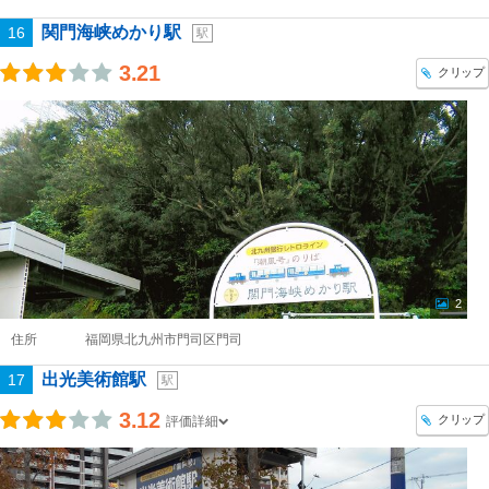
関門海峡めかり駅
16
駅
3.21
クリップ
2
住所
福岡県北九州市門司区門司
出光美術館駅
17
駅
3.12
クリップ
評価詳細