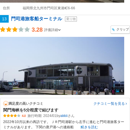
住所
福岡県北九州市門司区東港町6-66
門司港旅客船ターミナル
13
乗り物
3.28
クリップ
評価詳細
6
満足度の高いクチコミ
クチコミ一覧
を見る
関門海峡を5分程度で結びます
旅行時期: 2024/01
by
akkii
4.0
2022年10月以来の再訪です。 ＪＲ門司港駅から左手に進むと門司港旅客ター
ミナルがあります。 下関の唐戸港への連絡船
続きを読む