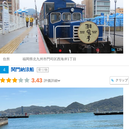
125
住所
福岡県北九州市門司区西海岸1丁目
関門納涼船
4
乗り物
3.43
クリップ
評価詳細