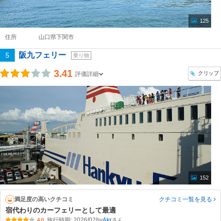
125
住所
山口県下関市
阪九フェリー
5
乗り物
3.41
クリップ
評価詳細
152
満足度の高いクチコミ
クチコミ一覧
を見る
宿代わりのカーフェリーとして最適
旅行時期: 2026/02
by
Akr
4.0