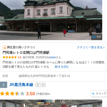
537
満足度の高いクチコミ
クチコミ一覧
を見る
門司港レトロ玄関口は門司港駅
旅行時期: 2026/01
by
swal
5.0
門司港レトロの玄関口の門司港駅 ホームに降りた瞬間に なるほど！！の雰囲気
旧駅を建て替えたものの 超レトロな
続きを読む
住所
福岡県北九州市門司区西海岸一丁目5-31
JR鹿児島本線
2
乗り物
3.50
クリップ
評価詳細