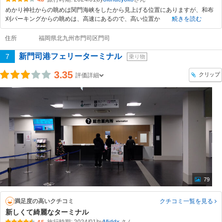
めかり神社からの眺めは関門海峡をしたから見上げる位置にありますが、和布
刈パーキングからの眺めは、高速にあるので、高い位置か
続きを読む
住所
福岡県北九州市門司区門司
新門司港フェリーターミナル
7
乗り物
3.35
クリップ
評価詳細
79
満足度の高いクチコミ
クチコミ一覧
を見る
新しくて綺麗なターミナル