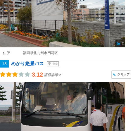
2
住所
福岡県北九州市門司区
めかり絶景バス
18
乗り物
3.12
クリップ
評価詳細