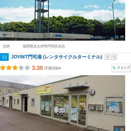
18
住所
福岡県北九州市門司区吉志
JOYiNT門司港 (レンタサイクルターミナル)
12
乗り物
3.30
クリップ
評価詳細
16