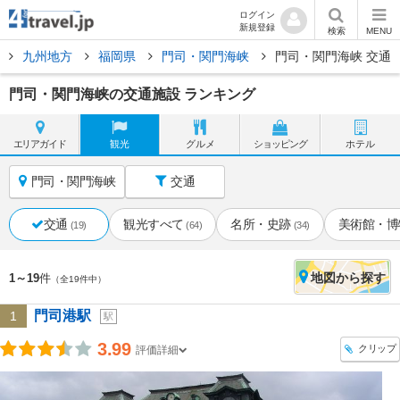
ログイン
新規登録
検索
MENU
九州地方
福岡県
門司・関門海峡
門司・関門海峡 交通
門司・関門海峡の交通施設 ランキング
エリア
ガイド
観光
グルメ
ショッピング
ホテル
門司・関門海峡
交通
交通
観光すべて
名所・史跡
美術館・博
(19)
(64)
(34)
地図
から探す
1～19
件
（全19件中）
門司港駅
1
駅
3.99
クリップ
評価詳細