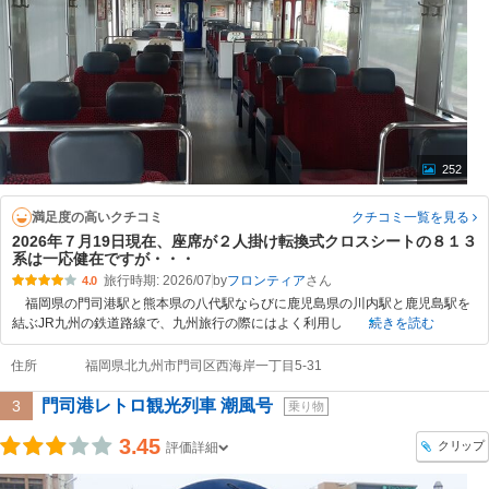
252
満足度の高いクチコミ
クチコミ一覧
を見る
2026年７月19日現在、座席が２人掛け転換式クロスシートの８１３
系は一応健在ですが・・・
旅行時期: 2026/07
by
フロンティア
4.0
福岡県の門司港駅と熊本県の八代駅ならびに鹿児島県の川内駅と鹿児島駅を
結ぶJR九州の鉄道路線で、九州旅行の際にはよく利用し
続きを読む
住所
福岡県北九州市門司区西海岸一丁目5-31
門司港レトロ観光列車 潮風号
3
乗り物
3.45
クリップ
評価詳細