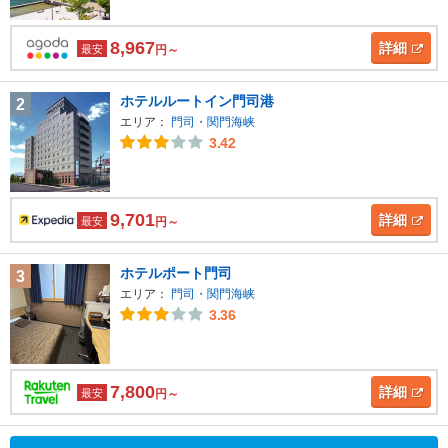
8,967
詳細
最安
円～
ホテルルートイン門司港
2
エリア：
門司・関門海峡
3.42
9,701
詳細
最安
円～
ホテルポート門司
3
エリア：
門司・関門海峡
3.36
7,800
詳細
最安
円～