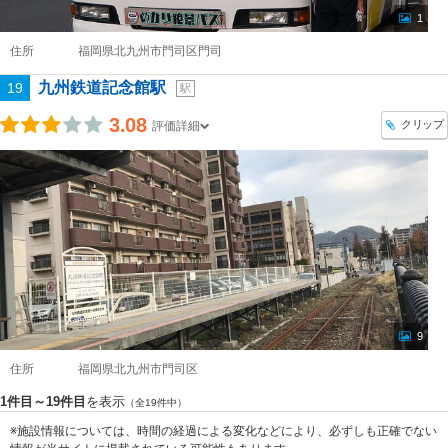
1
住所
福岡県北九州市門司区門司
九州鉄道記念館駅
19
駅
3.08
クリップ
評価詳細
9
住所
福岡県北九州市門司区
1件目～19件目
を表示
（全19件中）
※施設情報については、時間の経過による変化などにより、必ずしも正確でない