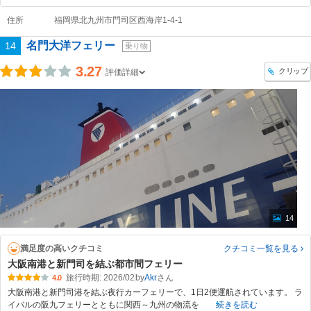
住所
福岡県北九州市門司区西海岸1-4-1
名門大洋フェリー
14
乗り物
3.27
クリップ
評価詳細
14
満足度の高いクチコミ
クチコミ一覧
を見る
大阪南港と新門司を結ぶ都市間フェリー
旅行時期: 2026/02
by
Akr
4.0
大阪南港と新門司港を結ぶ夜行カーフェリーで、1日2便運航されています。 ラ
イバルの阪九フェリーとともに関西～九州の物流を
続きを読む