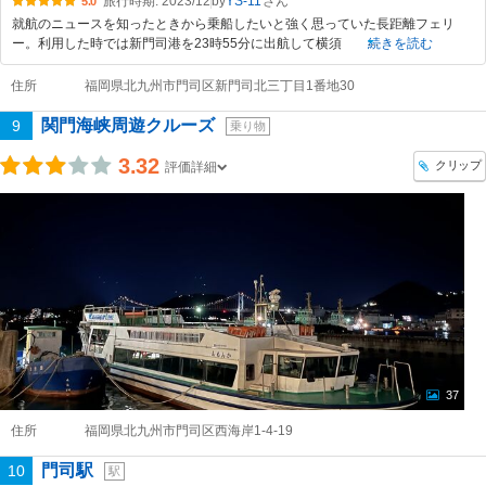
旅行時期: 2023/12
by
YS-11
5.0
就航のニュースを知ったときから乗船したいと強く思っていた長距離フェリ
ー。利用した時では新門司港を23時55分に出航して横須
続きを読む
住所
福岡県北九州市門司区新門司北三丁目1番地30
関門海峡周遊クルーズ
9
乗り物
3.32
クリップ
評価詳細
37
住所
福岡県北九州市門司区西海岸1-4-19
門司駅
10
駅