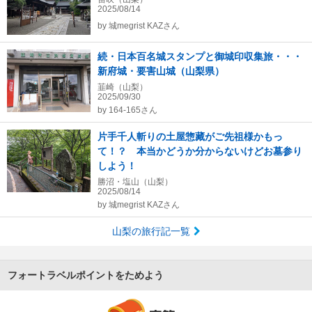
2025/08/14
by
城megrist KAZさん
続・日本百名城スタンプと御城印収集旅・・・
新府城・要害山城（山梨県）
韮崎（山梨）
2025/09/30
by
164-165さん
片手千人斬りの土屋惣藏がご先祖様かもっ
て！？ 本当かどうか分からないけどお墓参り
しよう！
勝沼・塩山（山梨）
2025/08/14
by
城megrist KAZさん
山梨の旅行記一覧
フォートラベルポイントをためよう