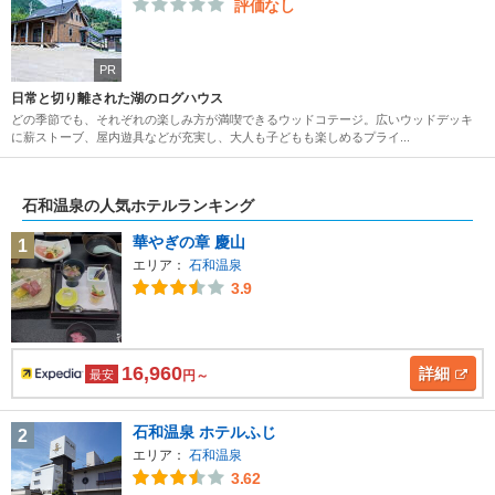
評価なし
PR
日常と切り離された湖のログハウス
どの季節でも、それぞれの楽しみ方が満喫できるウッドコテージ。広いウッドデッキ
に薪ストーブ、屋内遊具などが充実し、大人も子どもも楽しめるプライ...
石和温泉の人気ホテルランキング
華やぎの章 慶山
1
エリア：
石和温泉
3.9
16,960
詳細
最安
円～
石和温泉 ホテルふじ
2
エリア：
石和温泉
3.62