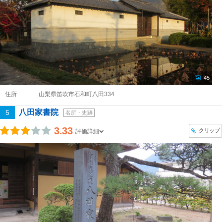
45
住所
山梨県笛吹市石和町八田334
八田家書院
5
名所・史跡
3.33
クリップ
評価詳細