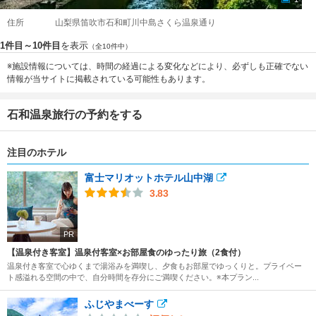
住所
山梨県笛吹市石和町川中島さくら温泉通り
1件目～10件目
を表示
（全10件中）
※施設情報については、時間の経過による変化などにより、必ずしも正確でない
情報が当サイトに掲載されている可能性もあります。
石和温泉旅行の予約をする
注目のホテル
富士マリオットホテル山中湖
3.83
PR
【温泉付き客室】温泉付客室×お部屋食のゆったり旅（2食付）
温泉付き客室で心ゆくまで湯浴みを満喫し、夕食もお部屋でゆっくりと。プライベー
ト感溢れる空間の中で、自分時間を存分にご満喫ください。※本プラン...
ふじやまべーす