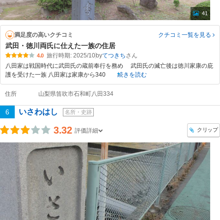
41
満足度の高いクチコミ
クチコミ一覧
を見る
武田・徳川両氏に仕えた一族の住居
旅行時期: 2025/10
by
てつきち
4.0
八田家は戦国時代に武田氏の蔵前奉行を務め 武田氏の滅亡後は徳川家康の庇
護を受けた一族 八田家は家康から340
続きを読む
住所
山梨県笛吹市石和町八田334
いさわはし
6
名所・史跡
3.32
クリップ
評価詳細