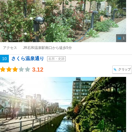
1
アクセス
JR石和温泉駅南口から徒歩5分
さくら温泉通り
10
名所・史跡
3.12
クリップ
1