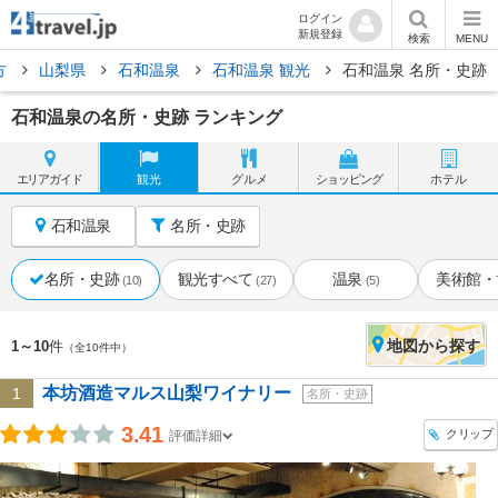
ログイン
新規登録
検索
MENU
方
山梨県
石和温泉
石和温泉 観光
石和温泉 名所・史跡
石和温泉の名所・史跡 ランキング
エリア
ガイド
観光
グルメ
ショッピング
ホテル
石和温泉
名所・史跡
名所・史跡
観光すべて
温泉
美術館・
(10)
(27)
(5)
地図
から探す
1～10
件
（全10件中）
本坊酒造マルス山梨ワイナリー
1
名所・史跡
3.41
クリップ
評価詳細