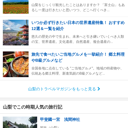
山梨をじっくり観光したことはありますか？ 「富士山」もあ
るし一度は行きたいと思いつつ、どこへ行くべき...
いつか必ず行きたい日本の世界遺産特集！ おすすめ
12選＆一覧を紹介
悠久の歴史の中で生まれ、未来へと引き継いでいくべき人類
の宝、世界遺産。文化遺産、自然遺産、複合遺産の...
旅先で食べたいご当地グルメを一挙紹介！ 郷土料理
やB級グルメなど
全国各地に点在している "ご当地グルメ"。地域の特産物や、
伝統ある郷土料理、新進気鋭のB級グルメなど...
山梨のトラベルマガジンをもっと見る
山梨でこの時期人気の旅行記
甲斐國一宮 浅間神社
笛吹（山梨）