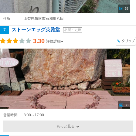
38
住所
山梨県笛吹市石和町八田
ストーンエッグ英雅堂
7
名所・史跡
3.30
クリップ
評価詳細
33
営業時間
8:00～17:00
もっと見る