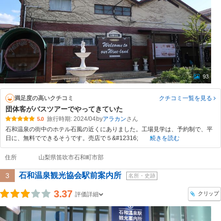
93
満足度の高いクチコミ
クチコミ一覧
を見る
団体客がバスツアーでやってきていた
旅行時期: 2024/04
by
アラカン
5.0
石和温泉の街中のホテル石風の近くにありました。工場見学は、予約制で、平
日に、無料でできるそうです。売店で５&#12316;
続きを読む
住所
山梨県笛吹市石和町市部
石和温泉観光協会駅前案内所
3
名所・史跡
3.37
クリップ
評価詳細