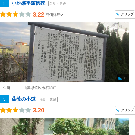
小松導平頌徳碑
8
名所・史跡
3.22
クリップ
評価詳細
13
住所
山梨県笛吹市石和町
薔薇の小道
9
名所・史跡
3.20
クリップ