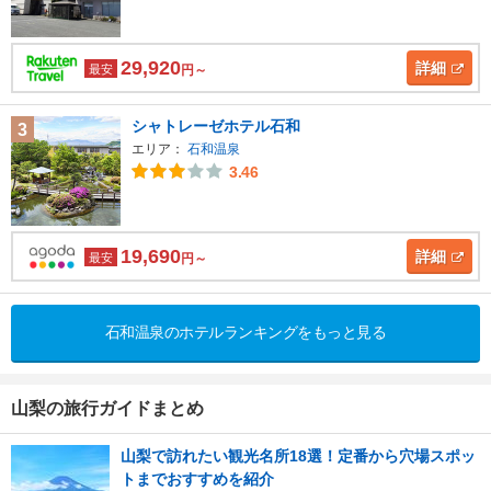
29,920
詳細
最安
円～
シャトレーゼホテル石和
3
エリア：
石和温泉
3.46
19,690
詳細
最安
円～
石和温泉のホテルランキングをもっと見る
山梨の旅行ガイドまとめ
山梨で訪れたい観光名所18選！定番から穴場スポッ
トまでおすすめを紹介