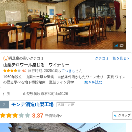
124
満足度の高いクチコミ
クチコミ一覧
を見る
山梨テロワール感じる ワイナリー
旅行時期: 2025/10
by
てつきち
4.0
1960年設立 山梨の土壌や気候 自然条件活かしたワイン造り 実践 ワイン
の歴史学べる地下樽貯蔵庫 瓶詰ライン見学
続きを読む
住所
山梨県笛吹市石和町山崎126
モンデ酒造山梨工場
2
名所・史跡
3.37
クリップ
評価詳細