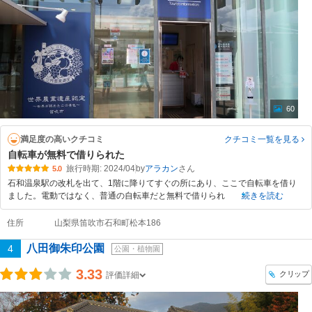
60
満足度の高いクチコミ
クチコミ一覧
を見る
自転車が無料で借りられた
旅行時期: 2024/04
by
アラカン
5.0
石和温泉駅の改札を出て、1階に降りてすぐの所にあり、ここで自転車を借り
ました。電動ではなく、普通の自転車だと無料で借りられ
続きを読む
住所
山梨県笛吹市石和町松本186
八田御朱印公園
4
公園・植物園
3.33
クリップ
評価詳細