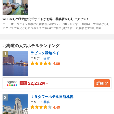
PR
WEBからの予約は公式サイトがお得！札幌駅から好アクセス！
ニューオータニイン札幌は札幌駅徒歩圏のシティホテルです。 札幌駅・大通駅から好
アクセスで観光からビジネスまで多様にご利用頂けます。 札幌駅と大通り公園...
北海道の人気ホテルランキング
ラビスタ函館ベイ
1
エリア：
函館
4.69
22,232
詳細
最安
円～
ＪＲタワーホテル日航札幌
2
エリア：
札幌
4.49