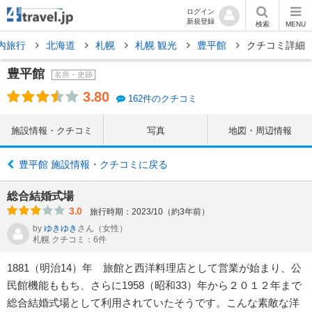
ログイン
新規登録
検索
MENU
内旅行
北海道
札幌
札幌 観光
豊平館
クチコミ詳細
豊平館
名所・史跡
3.80
162件のクチコミ
施設情報・クチコミ
写真
地図・周辺情報
豊平館 施設情報・クチコミに戻る
総合結婚式場
3.0
旅行時期：2023/10（約3年前）
by
ゆきゆき
さん
（女性）
札幌 クチコミ：6件
1881（明治14）年 旅館と西洋料理店として営業が始まり、公
民館機能ももち、さらに1958（昭和33）年から２０１２年まで
総合結婚式場として利用されていたそうです。こんな素敵な洋