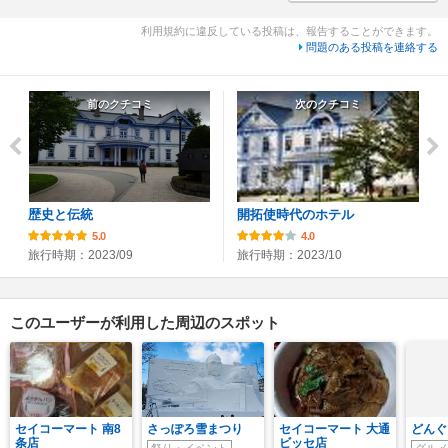
利用規約に違反している投稿は、報告することができます。
問題のある投稿を連絡する
前のクチコミ
次のクチコミ
歴史と伝統
開拓使時代のホテル
5.0
4.0
旅行時期：2023/09
旅行時期：2023/10
このユーザーが利用した周辺のスポット
セイコーマート 南8
さっぽろ雪まつり
セイコーマート 大通
どんぐ
条店
ビッセ店