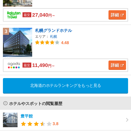
27,040
詳細
最安
円～
札幌グランドホテル
3
エリア：
札幌
4.48
11,490
詳細
最安
円～
北海道のホテルランキングをもっと見る
ホテルやスポットの閲覧履歴
豊平館
3.8