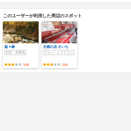
このユーザーが利用した周辺のスポット
磊々峡
主婦の店 さいち
自然・景勝地
グルメ・レストラン
3.45
3.44