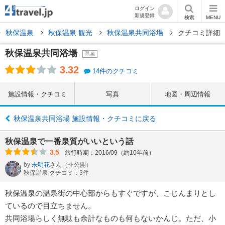
ログイン
新規登録
検索
MENU
秋保温泉
秋保温泉 観光
秋保温泉共同浴場
クチコミ詳細
秋保温泉共同浴場
温泉
3.32
14件のクチコミ
施設情報・クチコミ
写真
地図・周辺情報
秋保温泉共同浴場 施設情報・クチコミに戻る
秋保温泉で一番泉質がいいという話
3.5
旅行時期：2016/09（約10年前）
by
未明花
さん
（非公開）
秋保温泉 クチコミ：3件
秋保温泉の温泉街の中心部からもすぐですが、こじんまりとし
ているので目立ちません。
共同浴場らしく無駄も余計なものも何もないかんじ。ただ、小