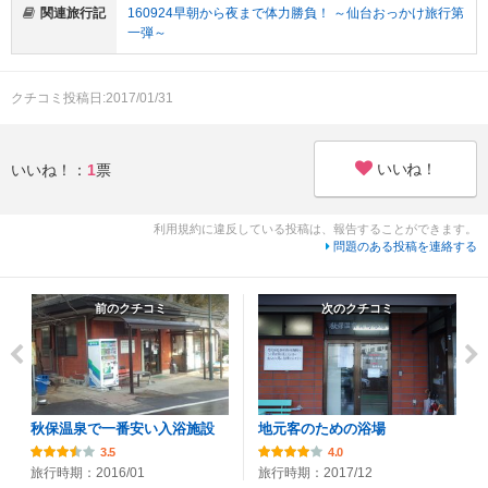
関連旅行記
160924早朝から夜まで体力勝負！ ～仙台おっかけ旅行第
一弾～
クチコミ投稿日:2017/01/31
いいね！
いいね！：
1
票
利用規約に違反している投稿は、報告することができます。
問題のある投稿を連絡する
前のクチコミ
次のクチコミ
秋保温泉で一番安い入浴施設
地元客のための浴場
3.5
4.0
旅行時期：2016/01
旅行時期：2017/12