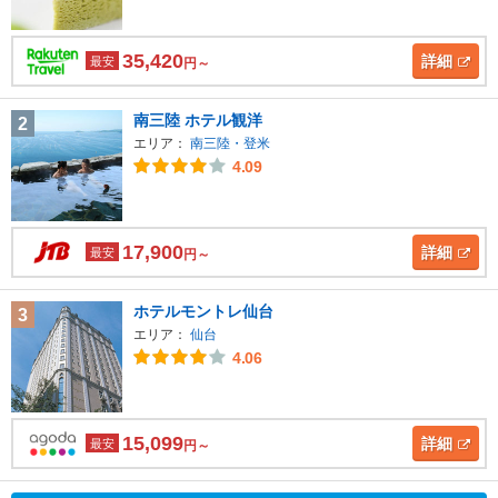
35,420
詳細
最安
円～
南三陸 ホテル観洋
2
エリア：
南三陸・登米
4.09
17,900
詳細
最安
円～
ホテルモントレ仙台
3
エリア：
仙台
4.06
15,099
詳細
最安
円～