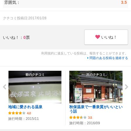
雰囲気：
3.5
クチコミ投稿日:2017/01/28
いいね！
いいね！：
0
票
利用規約に違反している投稿は、報告することができます。
問題のある投稿を連絡する
前のクチコミ
次のクチコミ
地域に愛される温泉
秋保温泉で一番泉質がいいとい
う話
4.0
3.5
旅行時期：2015/11
旅行時期：2016/09