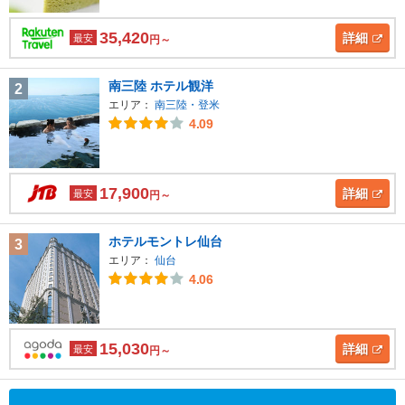
35,420
詳細
最安
円～
南三陸 ホテル観洋
2
エリア：
南三陸・登米
4.09
17,900
詳細
最安
円～
ホテルモントレ仙台
3
エリア：
仙台
4.06
15,030
詳細
最安
円～