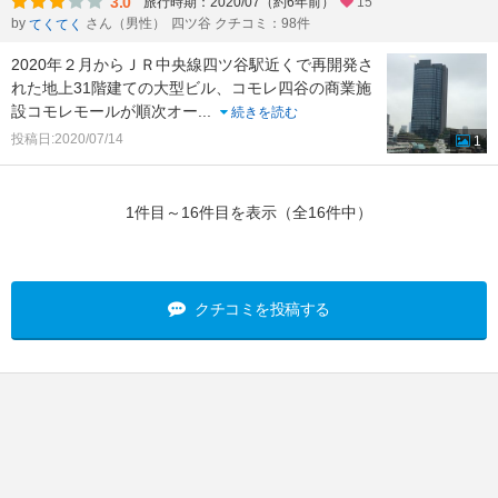
3.0
旅行時期：2020/07（約6年前）
15
by
さん（男性）
四ツ谷 クチコミ：98件
てくてく
2020年２月からＪＲ中央線四ツ谷駅近くで再開発さ
れた地上31階建ての大型ビル、コモレ四谷の商業施
設コモレモールが順次オー
...
続きを読む
投稿日:2020/07/14
1
1件目～16件目を表示（全16件中）
クチコミを投稿する