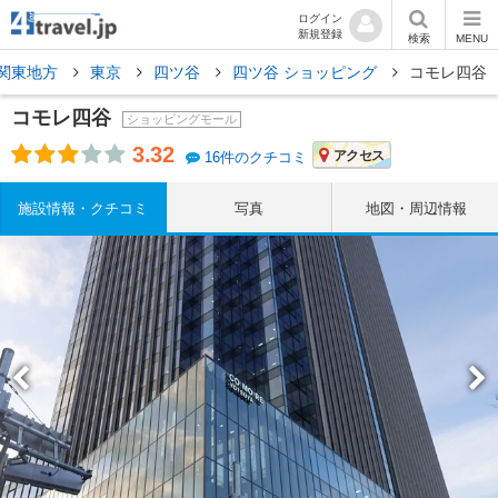
ログイン
新規登録
検索
MENU
関東地方
東京
四ツ谷
四ツ谷 ショッピング
コモレ四谷
コモレ四谷
ショッピングモール
3.32
アクセス
16件のクチコミ
施設情報・クチコミ
写真
地図・周辺情報