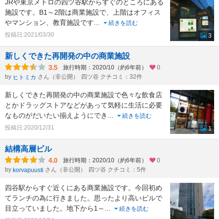
JRや東京メトロの四ツ谷駅からすぐのところにある
施設です。B1～2階は商業施設で、上階はオフィス
やマンション、教育施設です
...
続きを読む
投稿日:2021/03/30
3
新しくできた再開発の中の商業施設
3.5
旅行時期：2020/10（約6年前）
0
by
さん（非公開）
四ツ谷 クチコミ：32件
ヒトミカ
新しくできた再開発の中の商業施設で色々な飲食店
とかドラッグストアなどがあって気軽に生活に必要
なものがだいたい揃えようにでき
...
続きを読む
投稿日:2020/12/31
1
結構高層ビル
4.0
旅行時期：2020/10（約6年前）
0
by
さん（非公開）
四ツ谷 クチコミ：5件
korvapuusti
四谷駅からすぐ近くにある商業施設です。今回初め
てランチの為に行きました。思ったより高いビルで
目立っていました。地下から1～
...
続きを読む