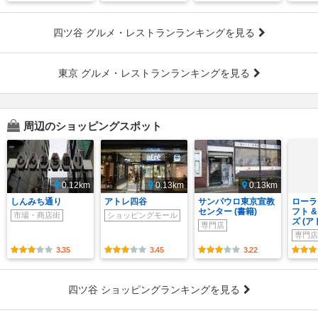
四ツ谷 グルメ・レストランランキングを見る
東京 グルメ・レストランランキングを見る
周辺のショッピングスポット
0.12km
0.13km
0.13km
しんみち通り
アトレ四谷
サンパウロ東京宣教
ローラ
センター (書籍)
フト 
市場・商店街
ショッピングモール
ズ (
専門店
専門店
3.35
3.45
3.22
四ツ谷 ショッピングランキングを見る