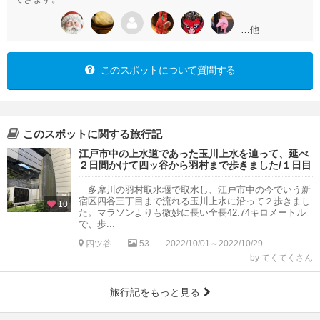
…他
このスポットについて質問する
このスポットに関する旅行記
江戸市中の上水道であった玉川上水を辿って、延べ
２日間かけて四ッ谷から羽村まで歩きました/１日目
多摩川の羽村取水堰で取水し、江戸市中の今でいう新
宿区四谷三丁目まで流れる玉川上水に沿って２歩きまし
10
た。マラソンよりも微妙に長い全長42.74キロメートル
で、歩...
四ツ谷
53
2022/10/01～2022/10/29
by てくてくさん
旅行記をもっと見る