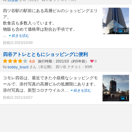
白熊爺
四ツ谷駅の駅前にある高層ビルのショッピングエリ
ア。
飲食店も多数入っています。
物販も含めて価格帯は割合お手頃です。
10
...
続きを読む
投稿日:2023/10/30
四谷アトレとともにショッピングに便利
4.0
旅行時期：2021/10（約5年前）
0
by
さん（非公開）
四ツ谷 クチコミ：93件
bobby_brazil
コモレ四谷は、最近できた小規模なショッピングモ
ールで、添付写真の高層ビルの低層階にあります。
添付写真は、新型コロナウイルス
...
続きを読む
投稿日:2021/10/27
1