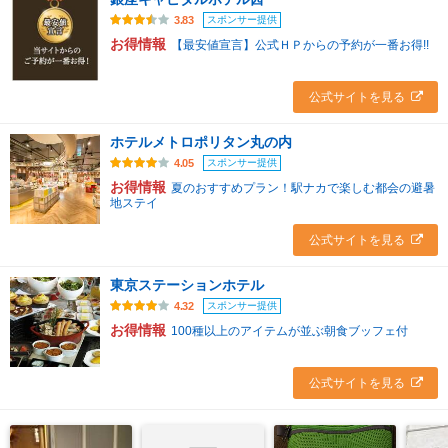
スポンサー提供
3.83
お得情報
【最安値宣言】公式ＨＰからの予約が一番お得!!
公式サイトを見る
ホテルメトロポリタン丸の内
スポンサー提供
4.05
お得情報
夏のおすすめプラン！駅ナカで楽しむ都会の避暑
地ステイ
公式サイトを見る
東京ステーションホテル
スポンサー提供
4.32
お得情報
100種以上のアイテムが並ぶ朝食ブッフェ付
公式サイトを見る