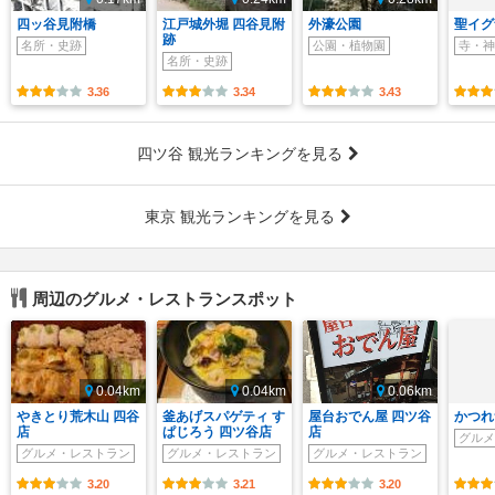
四ッ谷見附橋
江戸城外堀 四谷見附
外濠公園
聖イグ
跡
名所・史跡
公園・植物園
寺・神
名所・史跡
3.36
3.34
3.43
四ツ谷 観光ランキングを見る
東京 観光ランキングを見る
周辺のグルメ・レストランスポット
0.04km
0.04km
0.06km
やきとり荒木山 四谷
釜あげスパゲティ す
屋台おでん屋 四ツ谷
かつれ
店
ぱじろう 四ツ谷店
店
グルメ
グルメ・レストラン
グルメ・レストラン
グルメ・レストラン
3.20
3.21
3.20