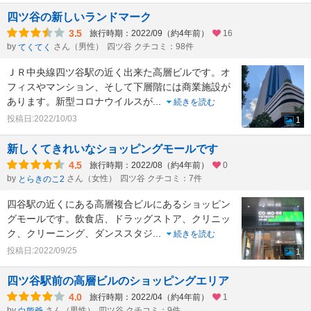
四ツ谷の新しいランドマーク
3.5
旅行時期：2022/09（約4年前）
16
by
さん（男性）
四ツ谷 クチコミ：98件
てくてく
ＪＲ中央線四ツ谷駅の近く出来た高層ビルです。オ
フィスやマンション、そして下層階には商業施設が
あります。新型コロナウイルスが
...
続きを読む
投稿日:2022/10/03
1
新しくてきれいなショッピングモールです
4.5
旅行時期：2022/08（約4年前）
0
by
さん（女性）
四ツ谷 クチコミ：7件
とらきのこ2
四谷駅の近くにある高層複合ビルにあるショッピン
グモールです。飲食店、ドラッグストア、クリニッ
ク、クリーニング、ダンススタジ
...
続きを読む
投稿日:2022/09/25
1
四ツ谷駅前の高層ビルのショッピングエリア
4.0
旅行時期：2022/04（約4年前）
1
by
さん（男性）
四ツ谷 クチコミ：9件