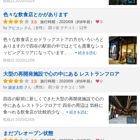
投稿日:2020/10/24
1
色々な飲食店とかがあります
3.5
旅行時期：2020/09（約6年前）
0
by
さん（女性）
四ツ谷 クチコミ：12件
アビコン
色々な飲食店とかドラッグストアの方がいろいろと
ありますので四谷の駅前の中ではとても貴重なショ
ッピングエリアになっています。
...
続きを読む
投稿日:2020/12/06
1
大型の再開発施設で心の中にある レストランフロア
3.5
旅行時期：2020/09（約6年前）
0
by
さん（男性）
四ツ谷 クチコミ：5件
築波太郎
四谷の駅前に新しくできた大型の再開発施設で心の
中にある レストランフロアで 四谷の周辺は 気軽に
食べれる飲食店が比較的少な
...
続きを読む
投稿日:2020/12/05
1
まだプレオープン状態