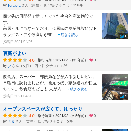
by
さん（男性）
四ツ谷 クチコミ：258件
Toratora
四ツ谷の再開発で新しくできた複合的商業施設で
す。
高層ビルにもなっており、低層階の商業施設にはド
ラッグストアや飲食店が並
...
続きを読む
1
投稿日:2021/04/26
裏庭がよい
4.0
旅行時期：2021/04（約5年前）
0
by
さん（女性）
四ツ谷 クチコミ：2件
フ
飲食店、スーパー、郵便局などが入る新しいビル。
日曜日に訪れましたが、地元っぽい家族連れが目立
ちます。飲食店もどこも 人が入
...
続きを読む
投稿日:2021/04/20
5
オープンスペースが広くて、ゆったり
4.0
旅行時期：2021/03（約5年前）
0
by
さん（女性）
四ツ谷 クチコミ：5件
さき