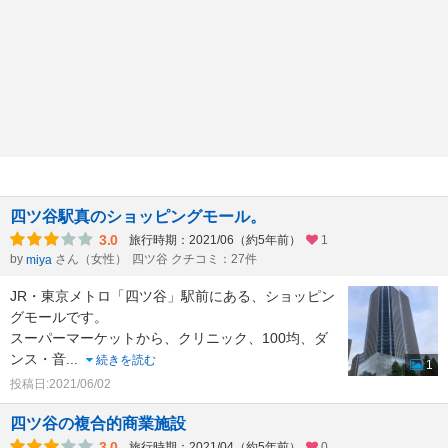
四ツ谷駅真のショッピングモール。
3.0
旅行時期：2021/06（約5年前）
1
by
さん（女性）
四ツ谷 クチコミ：27件
miya
JR・東京メトロ「四ツ谷」駅前にある、ショッピン
グモールです。
スーパーマーケットから、クリニック、100均、ダ
ンス・音
...
続きを読む
1
投稿日:2021/06/02
四ツ谷の複合的商業施設
3.0
旅行時期：2021/04（約5年前）
0