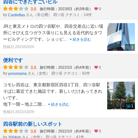
四谷にできたすごいビル
3.0
旅行時期：2023/03（約3年前）
0
by
さん（非公開）
四ツ谷 クチコミ：14件
Cantinflas
JRと東京メトロの四ツ谷駅や、四谷交差点に近い場
所にそびえ立つガラス張りにも見える近代的なタワ
ービルディングです。ショッピ
...
続きを読む
投稿日:2023/03/20
3
便利です
3.5
旅行時期：2022/10（約4年前）
0
by
さん（女性）
四ツ谷 クチコミ：42件
yonomama
コモレ四谷は、東京都新宿区四谷1丁目、四ツ谷駅
そばに最近できた施設です。新しいだけあってきれ
いです。
地下一階～地上二階
...
続きを読む
1
投稿日:2022/10/29
四谷駅前の新しいスポット
3.0
旅行時期：2022/10（約4年前）
0
by
さん（女性）
四ツ谷 クチコミ：41件
2004pb