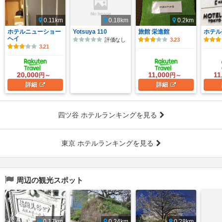
0.11km
0.18km
0.2km
ホテルニューショー
Yotsuya 110
旅館 栄進館
ホテル
ヘイ
評価なし
3.23
3.21
20,000
11,000
11
円～
円～
詳細
詳細
四ツ谷 ホテルランキングを見る
東京 ホテルランキングを見る
周辺の観光スポット
0.17km
0.24km
0.28km