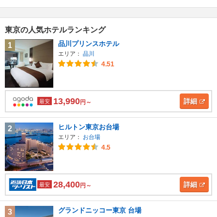
東京の人気ホテルランキング
品川プリンスホテル
1
エリア：
品川
4.51
13,990
詳細
最安
円～
ヒルトン東京お台場
2
エリア：
お台場
4.5
28,400
詳細
最安
円～
グランドニッコー東京 台場
3