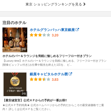
東京 ショッピングランキングを見る
注目のホテル
ホテルグランバッハ東京銀座
3.20
PR
ホテルのバー＆ラウンジを気軽に愉しめるフリーフロー付きプラン
【Luxury time】ホテルのバー＆ラウンジを気軽に愉しめる、フリーフロー付きプラン
[朝食ビュッフェ付き] お仕事や観光を終えた1日を、 ピ...
銀座キャピタルホテル茜
3.83
PR
【最安値宣言】公式ＨＰからの予約が一番お得!!
★公式ＨＰ予約特典★ 公式ホームページからの予約だからこその最安値価格でご案
内！ 詳しくは公式ＨＰをご覧ください。