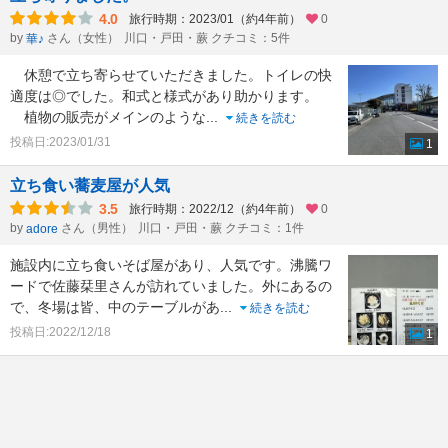
4.0
旅行時期：2023/01（約4年前）
0
by
さん（女性）
川口・戸田・蕨 クチコミ：5件
華♪
休憩で立ち寄らせていただきました。トイレの快
適度は◎でした。和式と様式があり助かります。
植物の販売がメインのような
...
続きを読む
投稿日:2023/01/31
1
立ち食い蕎麦屋が人気
3.5
旅行時期：2022/12（約4年前）
0
by
さん（男性）
川口・戸田・蕨 クチコミ：1件
adore
施設内に立ち食いそば屋があり、人気です。沸騰ワ
ードで佐藤栞里さんが訪れていました。外にあるの
で、冬場は皆、中のテーブルがあ
...
続きを読む
投稿日:2022/12/18
1