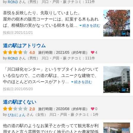
by
さん（男性）
川口・戸田・蕨 クチコミ：111件
RON3
喜悦を反映したり、先取りしていました。
屋外の樹木の販売コーナーには、紅葉する木もあれ
ば、柑橘類の実がなっている樹木も並
...
続きを読む
投稿日:2021/11/21
2
道の駅はアトリウム
4.0
旅行時期：2021/05（約5年前）
4
by
さん（男性）
川口・戸田・蕨 クチコミ：111件
RON3
「川口緑化センター」というサブタイトルがついて
いる位なので、この道の駅は、ユニークな建物で、
中のほとんどのスペースがアトリ
...
続きを読む
投稿日:2021/05/20
2
道の駅ぽくない
2.0
旅行時期：2020/08（約6年前）
0
by
さん（女性）
川口・戸田・蕨 クチコミ：1件
ぴおにょん
他の道の駅のようなお菓子とか売ってて観光客が利
用すると言う雰囲気ではなく地元の人とか農家関係