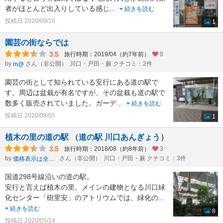
者がほとんど出入りしている感じ
...
続きを読む
投稿日:2020/09/10
1
園芸の街ならでは
3.5
旅行時期：2019/04（約7年前）
0
by
さん（非公開）
川口・戸田・蕨 クチコミ：2件
m@
園芸の街として知られている安行にある道の駅で
す。周辺は盆栽が有名ですが、その盆栽も道の駅で
数多く販売されていました。ガーデ
...
続きを読む
投稿日:2020/08/05
1
植木の里の道の駅 （道の駅 川口あんぎょう）
3.5
旅行時期：2018/08（約8年前）
3
by
さん（非公開）
川口・戸田・蕨 クチコミ：3件
価格表示は全て税込
国道298号線沿いの道の駅。
安行と言えば植木の里。メインの建物となる川口緑
化センター「樹里安」のアトリウムでは、緑化の
...
続きを読む
8
投稿日:2020/05/14