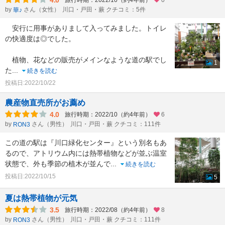
4.0
旅行時期：2022/10（約4年前）
0
by
さん（女性）
川口・戸田・蕨 クチコミ：5件
華♪
安行に用事がありまして入ってみました。トイレ
の快適度は◎でした。
植物、花などの販売がメインなような道の駅でし
1
た
...
続きを読む
投稿日:2022/10/22
農産物直売所がお薦め
4.0
旅行時期：2022/10（約4年前）
6
by
さん（男性）
川口・戸田・蕨 クチコミ：111件
RON3
この道の駅は『川口緑化センター』という別名もあ
るので、アトリウム内には熱帯植物などが並ぶ温室
状態で、外も季節の植木が並んで
...
続きを読む
投稿日:2022/10/15
5
夏は熱帯植物が元気
3.5
旅行時期：2022/08（約4年前）
8
by
さん（男性）
川口・戸田・蕨 クチコミ：111件
RON3