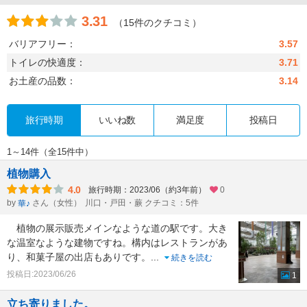
3.31
（15件のクチコミ）
バリアフリー：
3.57
トイレの快適度：
3.71
お土産の品数：
3.14
旅行時期
いいね数
満足度
投稿日
1～14件（全15件中）
植物購入
4.0
旅行時期：2023/06（約3年前）
0
by
さん（女性）
川口・戸田・蕨 クチコミ：5件
華♪
植物の展示販売メインなような道の駅です。大き
な温室なような建物ですね。構内はレストランがあ
り、和菓子屋の出店もありです。
...
続きを読む
投稿日:2023/06/26
1
立ち寄りました。