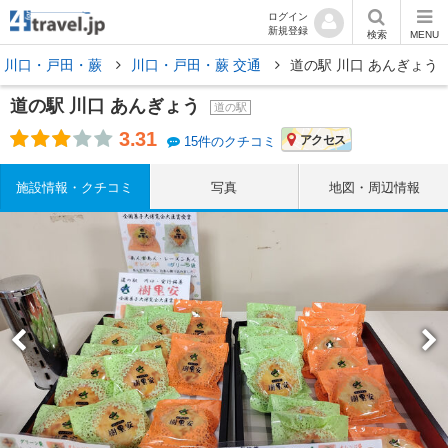
ログイン
新規登録
検索
MENU
川口・戸田・蕨
川口・戸田・蕨 交通
道の駅 川口 あんぎょう
道の駅 川口 あんぎょう
道の駅
3.31
アクセス
15件のクチコミ
施設情報・クチコミ
写真
地図・周辺情報