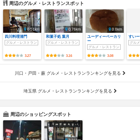
周辺のグルメ・レストランスポット
0.51km
0.76km
0.8km
四川料理清門
和菓子処 葉月
ユーディーベーカリ
すいー
ー
グルメ・レストラン
グルメ・レストラン
グルメ
グルメ・レストラン
3.27
3.16
3.08
川口・戸田・蕨 グルメ・レストランランキングを見る
埼玉県 グルメ・レストランランキングを見る
周辺のショッピングスポット