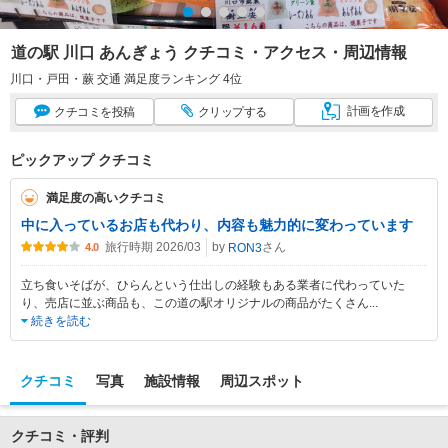
道の駅 川口 あんぎょう クチコミ・アクセス・周辺情報
川口・戸田・蕨 交通 満足度ランキング 4位
計画
を作成
クチコミ
を投稿
クリップ
する
ピックアップ クチコミ
満足度の高いクチコミ
中に入っているお店も代わり、内容も魅力的に変わっています
旅行時期 2026/03
by
さん
RON3
4.0
立ち食いそばが、ひらんという仕出しの経験もある業者に代わっていた
り、売店に並ぶ商品も、この道の駅オリジナルの商品がたくさん
...
続きを読む
クチコミ
写真
施設情報
周辺スポット
クチコミ・評判