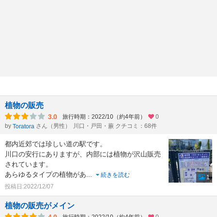
植物の販売
3.0
旅行時期：2022/10（約4年前）
0
by
さん（男性）
川口・戸田・蕨 クチコミ：68件
Toratora
都内近郊では珍しい道の駅です。
川口の安行にありますが、内部には植物が沢山販売
されています。
あらゆるタイプの植物があ
...
続きを読む
1
投稿日:2022/12/07
植物の販売がメイン