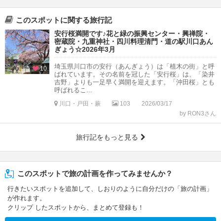
このスポットに関する旅行記
安行桜満開です♪花と緑の振興センター・興禅院・
密蔵院・九重神社・四川料理清門・道の駅川口あん
ぎょう☆2026年3月
埼玉県川口市の安行（あんぎょう）は「植木の街」と呼
10
ばれています。その名前を冠した「安行桜」は、「染井
吉野」よりも一足早く満開を迎えます。「沖田桜」とも
呼ばれるこ...
川口・戸田・蕨
103
2026/03/17
by RON3さん
旅行記をもっと見る
このスポットで旅の計画を作ってみませんか？
行きたいスポットを追加して、しおりのように自分だけの「旅の計画」
が作れます。
クリップ したスポットから、まとめて登録も！