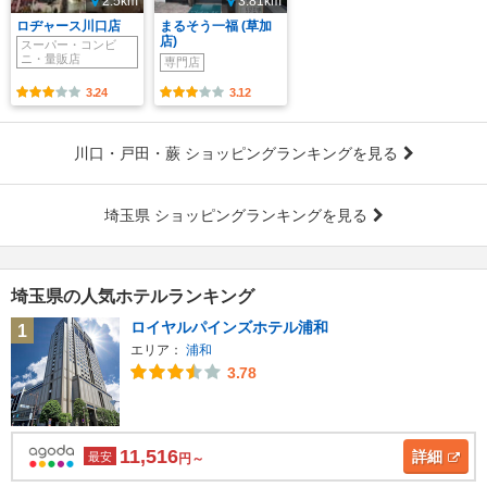
2.5km
3.81km
ロヂャース川口店
まるそう一福 (草加
店)
スーパー・コンビ
ニ・量販店
専門店
3.24
3.12
川口・戸田・蕨 ショッピングランキングを見る
埼玉県 ショッピングランキングを見る
埼玉県の人気ホテルランキング
ロイヤルパインズホテル浦和
1
エリア：
浦和
3.78
11,516
詳細
最安
円～