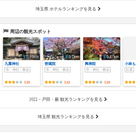
埼玉県 ホテルランキングを見る
周辺の観光スポット
0.69km
0.7km
0.87km
九重神社
密蔵院
興禅院
小林も
寺・神社・教会
寺・神社・教会
寺・神社・教会
紅葉
3.30
3.32
3.30
川口・戸田・蕨 観光ランキングを見る
埼玉県 観光ランキングを見る