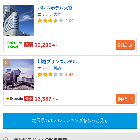
パレスホテル大宮
2
エリア：
大宮
3.69
10,200
詳細
最安
円～
川越プリンスホテル
3
エリア：
川越
3.49
13,387
詳細
最安
円～
埼玉県のホテルランキングをもっと見る
ホテルやスポットの閲覧履歴