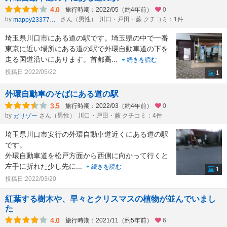
4.0
旅行時期：2022/05（約4年前）
0
by
さん（男性）
川口・戸田・蕨 クチコミ：1件
mappy23377803
埼玉県川口市にある道の駅です。埼玉県の中で一番
東京に近い場所にある道の駅で外環自動車道の下を
走る国道沿いにあります。首都高
...
続きを読む
投稿日:2022/05/22
1
外環自動車のそばにある道の駅
3.5
旅行時期：2022/03（約4年前）
0
by
さん（男性）
川口・戸田・蕨 クチコミ：4件
ガリゾー
埼玉県川口市安行の外環自動車道近くにある道の駅
です。
外環自動車道を松戸方面から西側に向かって行くと
左手に折れた少し先に
...
続きを読む
1
投稿日:2022/03/20
紅葉する樹木や、早々とクリスマスの植物が並んでいまし
た
4.0
旅行時期：2021/11（約5年前）
6