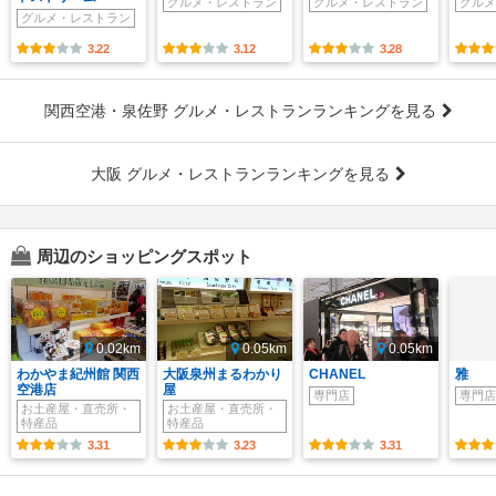
グルメ・レストラン
グルメ・レストラン
グルメ
グルメ・レストラン
3.22
3.12
3.28
関西空港・泉佐野 グルメ・レストランランキングを見る
大阪 グルメ・レストランランキングを見る
周辺のショッピングスポット
0.02km
0.05km
0.05km
わかやま紀州館 関西
大阪泉州まるわかり
CHANEL
雅
空港店
屋
専門店
専門店
お土産屋・直売所・
お土産屋・直売所・
特産品
特産品
3.31
3.23
3.31