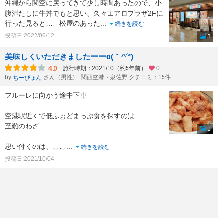
沖縄から関空に戻ってきて少し時間あったので、小
腹満たしに牛丼でもと思い、久々エアロプラザ2Fに
行った見ると…、松屋のあった
...
続きを読む
投稿日:2022/06/12
3
美味しくいただきましたーーo(｀^´*)
4.0
旅行時期：2021/10（約5年前）
0
by
さん（男性）
関西空港・泉佐野 クチコミ：15件
ちーぴょん
フルーレに向かう途中下車
空港駅近くで低ふぉどまっぷ食を探すのは
至難のわざ
1
思い付くのは、ここ
...
続きを読む
投稿日:2021/10/04