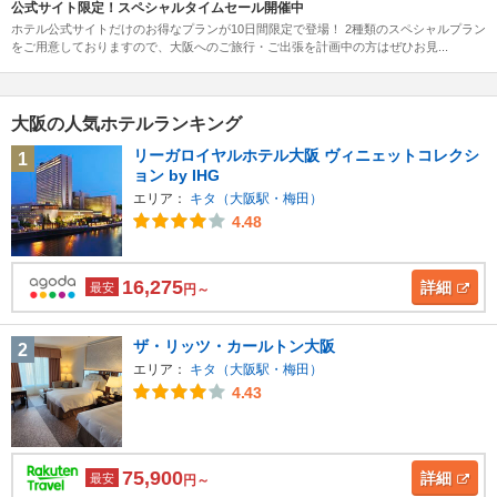
公式サイト限定！スペシャルタイムセール開催中
ホテル公式サイトだけのお得なプランが10日間限定で登場！ 2種類のスペシャルプラン
をご用意しておりますので、大阪へのご旅行・ご出張を計画中の方はぜひお見...
大阪の人気ホテルランキング
リーガロイヤルホテル大阪 ヴィニェットコレクシ
1
ョン by IHG
エリア：
キタ（大阪駅・梅田）
4.48
16,275
詳細
最安
円～
ザ・リッツ・カールトン大阪
2
エリア：
キタ（大阪駅・梅田）
4.43
75,900
詳細
最安
円～