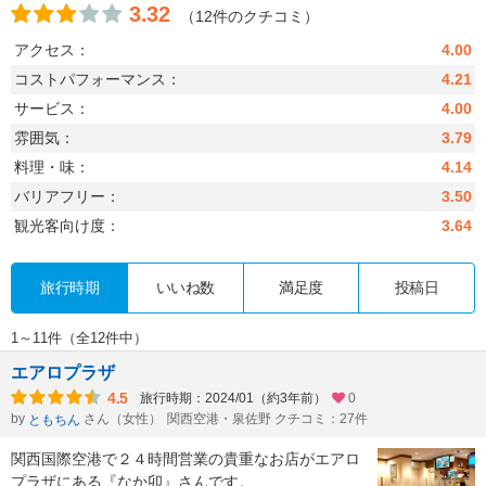
3.32
（12件のクチコミ）
アクセス：
4.00
コストパフォーマンス：
4.21
サービス：
4.00
雰囲気：
3.79
料理・味：
4.14
バリアフリー：
3.50
観光客向け度：
3.64
旅行時期
いいね数
満足度
投稿日
1～11件（全12件中）
エアロプラザ
4.5
旅行時期：2024/01（約3年前）
0
by
さん（女性）
関西空港・泉佐野 クチコミ：27件
ともちん
関西国際空港で２４時間営業の貴重なお店がエアロ
プラザにある『なか卯』さんです。