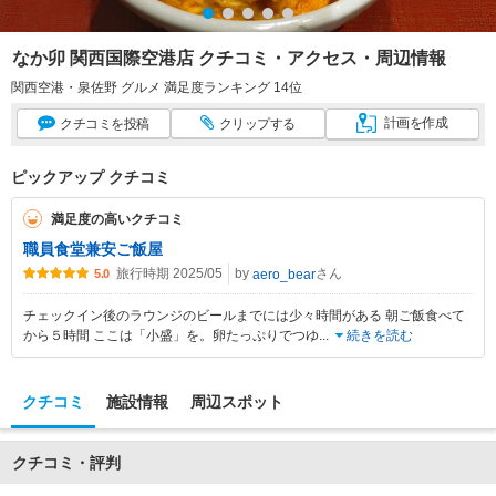
なか卯 関西国際空港店 クチコミ・アクセス・周辺情報
関西空港・泉佐野 グルメ 満足度ランキング 14位
計画
を作成
クチコミ
を投稿
クリップ
する
ピックアップ クチコミ
満足度の高いクチコミ
職員食堂兼安ご飯屋
旅行時期 2025/05
by
さん
aero_bear
5.0
チェックイン後のラウンジのビールまでには少々時間がある 朝ご飯食べて
から５時間 ここは「小盛」を。卵たっぷりでつゆ
...
続きを読む
クチコミ
施設情報
周辺スポット
クチコミ・評判