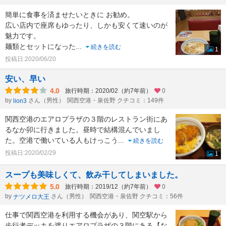
簡単に食事を済ませたいときに お勧め。
広い店内で座席もゆったり、しかも安くて速いのが
魅力です。
麺類とセットになった
...
続きを読む
1
投稿日:2020/06/20
安い、早い
4.0
旅行時期：2020/02（約7年前）
0
by
さん（男性）
関西空港・泉佐野 クチコミ：149件
lion3
関西空港のエアロプラザの３階のレストラン街にあ
るなか卯に行きました。昼時で結構混んでいまし
た。空港で働いている人もけっこう
...
続きを読む
投稿日:2020/02/29
1
スープも美味しくて、飲み干してしまいました。
5.0
旅行時期：2019/12（約7年前）
0
by
さん（男性）
関西空港・泉佐野 クチコミ：56件
ナツメロ大王
仕事で関西空港を利用する機会があり、関空駅から
歩行者デッキを渡りエアロプラザの３階にある【な