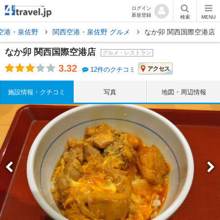
ログイン
新規登録
検索
MENU
空港・泉佐野
関西空港・泉佐野 グルメ
なか卯 関西国際空港店
なか卯 関西国際空港店
グルメ・レストラン
3.32
アクセス
12件のクチコミ
施設情報・クチコミ
写真
地図・周辺情報