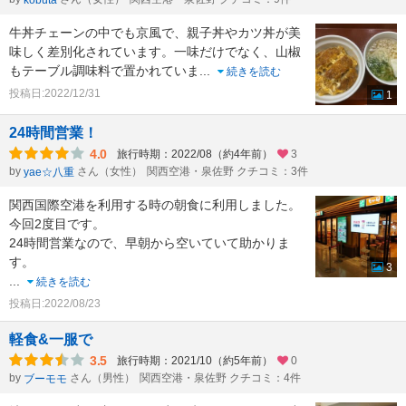
牛丼チェーンの中でも京風で、親子丼やカツ丼が美
味しく差別化されています。一味だけでなく、山椒
もテーブル調味料で置かれていま
...
続きを読む
投稿日:2022/12/31
1
24時間営業！
4.0
旅行時期：2022/08（約4年前）
3
by
さん（女性）
関西空港・泉佐野 クチコミ：3件
yae☆八重
関西国際空港を利用する時の朝食に利用しました。
今回2度目です。
24時間営業なので、早朝から空いていて助かりま
す。
3
...
続きを読む
投稿日:2022/08/23
軽食&一服で
3.5
旅行時期：2021/10（約5年前）
0
by
さん（男性）
関西空港・泉佐野 クチコミ：4件
ブーモモ