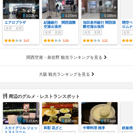
0.02km
0.05km
0.08km
エアロプラザ
紀陽銀行 関西国際
池田泉州銀行 関西国
関空ペ
空港出張所
際空港出張所
ロムナ
名所・史跡
名所・史跡
名所・史跡
名所・
3.47
3.30
3.31
関西空港・泉佐野 観光ランキングを見る
大阪 観光ランキングを見る
周辺のグルメ・レストランスポット
0.01km
0.02km
0.04km
スカイグリル ジェッ
和彩 花ざと
中華料理 桃李
鉄板焼
トストリーム