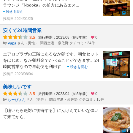
ラウンジ『Nodoka』の前方にあるエス
...
続きを読む
2
投稿日:2024/01/25
安くて24時間営業
3.5
旅行時期：2023/08（約3年前）
0
by
さん（男性）
関西空港・泉佐野 クチコミ：34件
Papa
エアロプラザの三階にあるなか卯です。朝食セット
をはじめ、なか卯料金でたべることができます。24
時間営業なので早朝便を利用す
...
続きを読む
投稿日:2023/08/04
2
美味しいです
3.5
旅行時期：2023/04（約3年前）
0
by
さん（男性）
関西空港・泉佐野 クチコミ：15件
ちーぴょん
【聴いたら絶対に後悔する】にんげんていいな弾い
て来てから、
1