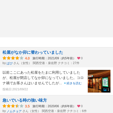
松屋がなか卯に替わっていました
4.0
旅行時期：2021/09（約5年前）
0
by
さん（女性）
関西空港・泉佐野 クチコミ：27件
ぱぴ
以前ここにあった松屋をたまに利用していました
が、松屋が閉店してなか卯になっていました。コロ
ナ禍でお客さんはいませんでしたが
...
続きを読む
投稿日:2021/09/22
1
急いでいる時の強い味方
3.5
旅行時期：2020/06（約6年前）
0
by
さん（女性）
関西空港・泉佐野 クチコミ：6件
ノムチョア