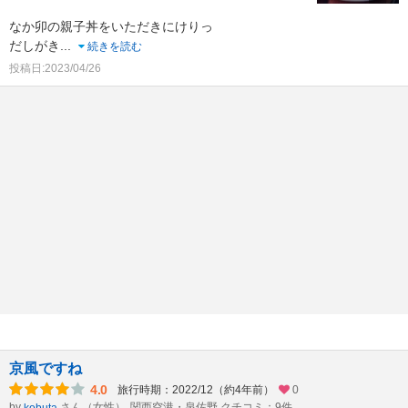
なか卯の親子丼をいただきにけりっ
だしがき
...
続きを読む
投稿日:2023/04/26
京風ですね
4.0
旅行時期：2022/12（約4年前）
0
by
さん（女性）
関西空港・泉佐野 クチコミ：9件
kobuta