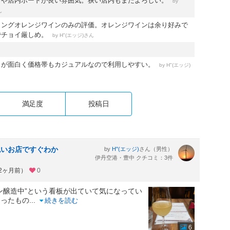
クや店内ボードが良い雰囲気。狭い店内もまたよろしい。
by
ん
リングオレンジワインのみの評価。オレンジワインは余り好みで
でチョイ厳しめ。
by
さん
H"(エッジ)
トが面白く価格帯もカジュアルなので利用しやすい。
by
H"(エッジ)
満足度
投稿日
色いお店ですぐわか
by
さん（男性）
H"(エッジ)
伊丹空港・豊中 クチコミ：3件
約2ヶ月前）
0
ン醸造中”という看板が出ていて気になってい
通ったもの
...
続きを読む
6