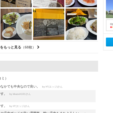
をもっと見る
（68枚）
コミ）
のなかでも中央なので良い。
by
さん
H"(エッジ)
です。
by
さん
kkazuh101
です。
by
さん
H"(エッジ)