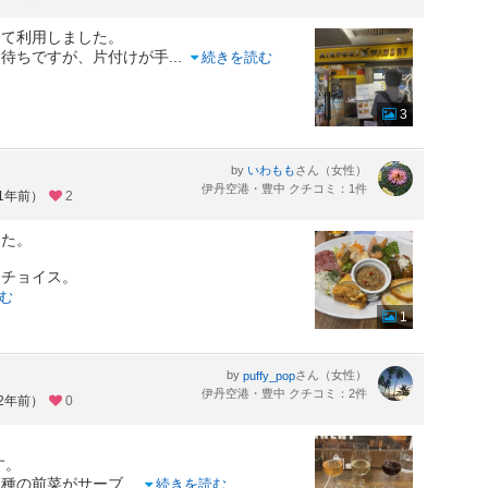
めて利用しました。
番待ちですが、片付けが手
...
続きを読む
3
by
さん（女性）
いわもも
伊丹空港・豊中 クチコミ：1件
約1年前）
2
した。
をチョイス。
む
1
by
さん（女性）
puffy_pop
伊丹空港・豊中 クチコミ：2件
約2年前）
0
す。
３種の前菜がサーブ
...
続きを読む