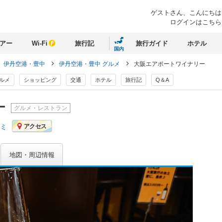
ゲストさん、
こんにちは
ログインはこちら
アー
Wi-Fi
旅行記
旅行ガイド
ホテル
国内
伊丹空港・豊中
伊丹空港・豊中 グルメ
大阪エアポートワイナリー
ルメ
ショッピング
交通
ホテル
旅行記
Q＆A
ー
グルメ・レストラン
コミ
アクセス
地図・周辺情報