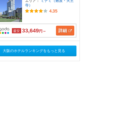
エリア：
ミナミ（難波・天王
寺）
4.35
33,649
詳細
最安
円～
大阪のホテルランキングをもっと見る