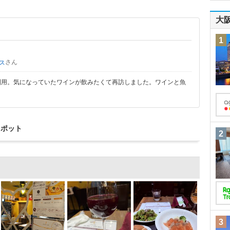
大
1
さん
ス
利用。気になっていたワインが飲みたくて再訪しました。ワインと魚
スポット
2
3