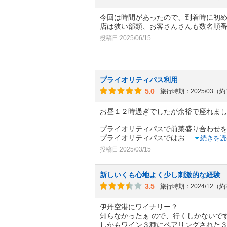
今回は時間があったので、到着時に初
店は狭い部類、お客さんさんも数名順
投稿日:2025/06/15
プライオリティパス利用
5.0
旅行時期：2025/03（
お昼１２時過ぎでしたが余裕で座れま
プライオリティパスで前菜盛り合わせ
プライオリティパスではお
...
続きを読
投稿日:2025/03/15
新しいくも心地よく少し刺激的な経験
3.5
旅行時期：2024/12（
伊丹空港にワイナリー？
知らなかったぁ ので、行くしかないで
しかもワイン３種にペアリングされた