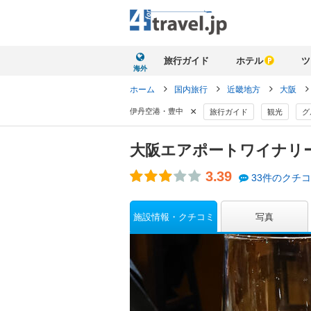
旅行ガイド
ホテル
ツ
海外
ホーム
国内旅行
近畿地方
大阪
×
伊丹空港・豊中
旅行ガイド
観光
グ
大阪エアポートワイナリ
3.39
33件のクチ
施設情報・クチコミ
写真