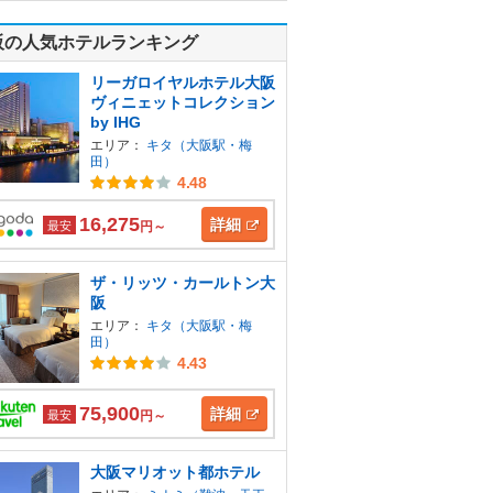
阪の人気ホテルランキング
リーガロイヤルホテル大阪
ヴィニェットコレクション
by IHG
エリア：
キタ（大阪駅・梅
田）
4.48
16,275
詳細
最安
円～
ザ・リッツ・カールトン大
阪
エリア：
キタ（大阪駅・梅
田）
4.43
75,900
詳細
最安
円～
大阪マリオット都ホテル