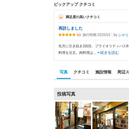
ピックアップ クチコミ
満足度の高いクチコミ
再訪しました
旅行時期 2025/10
by
シマリ
5.0
先月に引き続き2回目、プライオリティパス
続きを読む
料理を注文。肉料理は
...
写真
クチコミ
施設情報
周辺
投稿写真