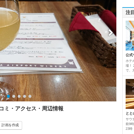
注
公式
ホテ
場！
で、
チコミ・アクセス・周辺情報
とと
サウ
前9
計画
を作成
23時