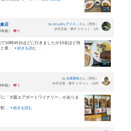
5
対象店
by
さん（男性）
ゆらゆらアイスティー
伊丹空港・豊中 クチコミ：1件
約2年前）
0
で10時45分ほどに行きましたが10名ほど待
ーと座
...
続きを読む
1
by
さん（男性）
目黒警部
伊丹空港・豊中 クチコミ：16件
約3年前）
2
Fに「大阪エアポートワイナリー」がありま
で初
...
続きを読む
1