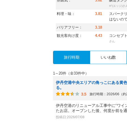
雰囲気：
3.82
醸造タン
さ
H"(エッジ)
料理・味：
3.81
スパーク
はないの
バリアフリー：
3.18
観光客向け度：
4.43
コンセプ
さん
旅行時期
いいね数
1～20件（全33件中）
伊丹空港中央エリアの角っこにある黄
る。
3.5
旅行時期：2026/06（
伊丹空港のリニューアル工事中に“ワイ
たお店。オープンした後、何度か前を
投稿日:2026/07/08