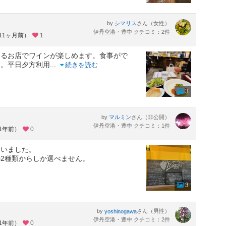
by
さん（女性）
シマリス
伊丹空港・豊中 クチコミ：2件
約11ヶ月前）
1
きるお店でワインが楽しめます。食事がで
す。平日夕方利用
...
続きを読む
3
by
さん（非公開）
マルミン
伊丹空港・豊中 クチコミ：1件
約1年前）
0
伺いました。
2種類からしか選べません。
3
by
さん（男性）
yoshinogawa
伊丹空港・豊中 クチコミ：2件
約1年前）
0