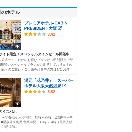
目のホテル
プレミアホテル-CABIN
PRESIDENT-大阪
3.41
PR
サイト限定！スペシャルタイムセール開催中
ル公式サイトだけのお得なプランが10日間限定で登
 2種類のスペシャルプランをご用意しておりますの
大阪へのご旅行・ご出張を計画中の方はぜひお見...
湯元「花乃井」 スーパー
ホテル大阪天然温泉
3.82
PR
のうスパホ
ナ ■宿泊利用 入浴時間：11時～25時、翌朝6時～午
時 ■温泉外来利用 営業時間：11時～24時（最終入館
・24時退館...