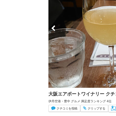
大阪エアポートワイナリー ク
伊丹空港・豊中 グルメ 満足度ランキング 4位
クチコミ
を投稿
クリップ
する