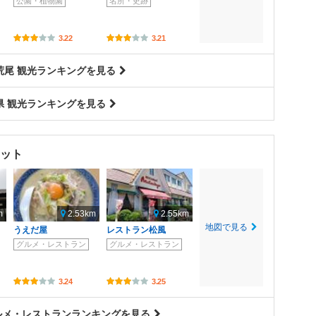
公園・植物園
名所・史跡
3.22
3.21
荒尾 観光ランキングを見る
県 観光ランキングを見る
ット
m
2.53km
2.55km
地図で見る
うえだ屋
レストラン松風
グルメ・レストラン
グルメ・レストラン
3.24
3.25
ルメ・レストランランキングを見る