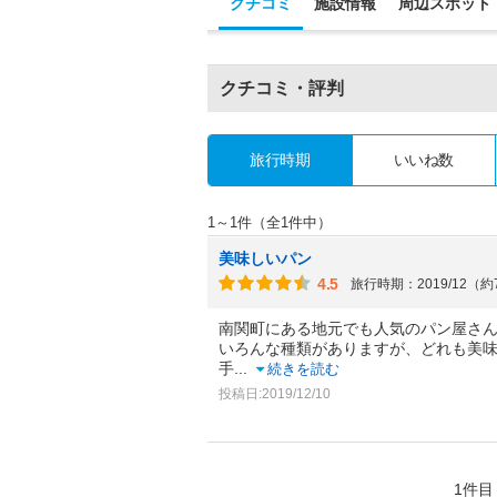
クチコミ
施設情報
周辺スポット
クチコミ・評判
旅行時期
いいね数
1～1件（全1件中）
美味しいパン
4.5
旅行時期：2019/12（
南関町にある地元でも人気のパン屋さ
いろんな種類がありますが、どれも美
手
...
続きを読む
投稿日:2019/12/10
1件目