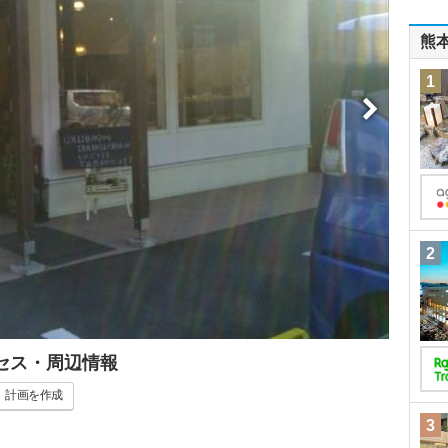
熊
1
2
クセス・周辺情報
計画
を作成
3