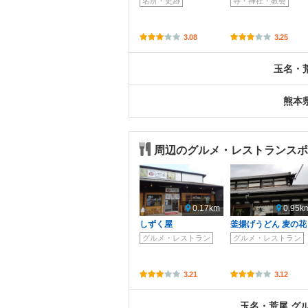
名所・史跡
寺・神社・教会
3.08
3.25
玉名・
熊本
周辺のグルメ・レストランスポ
0.17km
0.95k
しずく屋
釜揚げうどん 麦の花
グルメ・レストラン
グルメ・レストラン
3.21
3.12
玉名・荒尾 グ