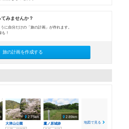
ってみませんか？
ように自分だけの「旅の計画」が作れます。
録も！
旅の計画を作成する
m
2.75km
2.89km
地図で見る
大津山公園
鷹ノ原城跡