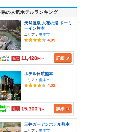
本県の人気ホテルランキング
天然温泉 六花の湯 ドーミ
ーイン熊本
エリア：
熊本市
4.09
11,428
詳細
最安
円～
ホテル日航熊本
エリア：
熊本市
4.03
15,300
詳細
最安
円～
三井ガーデンホテル熊本
エリア：
熊本市