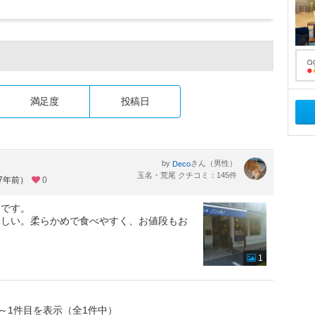
満足度
投稿日
by
さん（男性）
Deco
玉名・荒尾 クチコミ：145件
約7年前）
0
んです。
味しい。柔らかめで食べやすく、お値段もお
1
～1件目を表示（全1件中）