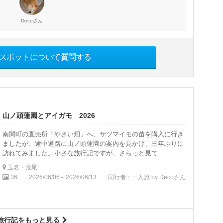
さん
Deco
スポットについて質問する
山ノ頭蓮園とアイガモ 2026
南関町の直売所「やさい畑」へ、サツマイモの苗を購入に行き
ましたが、途中道路に山ノ頭蓮園の案内を見かけ、三年ぶりに
訪れてみました。小さな旅行記ですが、さらっと見て...
玉名・荒尾
36
2026/06/06～2026/06/13
同行者：一人旅
by Decoさん
旅行記をもっと見る