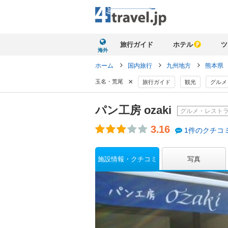
旅行ガイド
ホテル
ツ
海外
ホーム
国内旅行
九州地方
熊本県
×
玉名・荒尾
旅行ガイド
観光
グルメ
パン工房 ozaki
グルメ・レスト
3.16
1件のクチコ
施設情報・クチコミ
写真