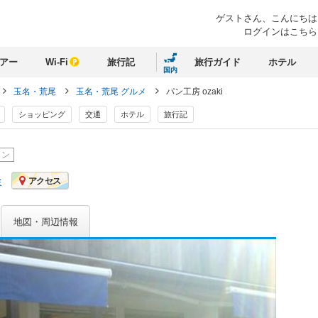
ゲストさん、
こんにちは
ログインはこちら
アー
Wi-Fi
旅行記
旅行ガイド
ホテル
国内
玉名・荒尾
玉名・荒尾 グルメ
パン工房 ozaki
ショッピング
交通
ホテル
旅行記
ラン
ミ
アクセス
地図・周辺情報