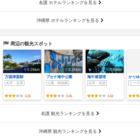
名護 ホテルランキングを見る
沖縄県 ホテルランキングを見る
周辺の観光スポット
0.26km
0.26km
0.49km
万国津梁館
ブセナ海中公園
海中展望塔
かりゆ
名所・史跡
公園・植物園
名所・史跡
ビーチ
3.35
3.46
3.42
名護 観光ランキングを見る
沖縄県 観光ランキングを見る