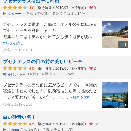
ブセナテラス宿泊時に利用
4.0
旅行時期：2019/07（約7年前）
0
by
さん（非公開）
名護 クチコミ：14件
タヌチーノ
ブセナテラスに宿泊した際に、ホテルの前に広がる
ブセナビーチを利用しました。
遊泳エリアはホテルから出て少し歩く必要があり
...
続きを読む
1
投稿日:2019/07/21
ブセナテラスの目の前の美しいビーチ
4.0
旅行時期：2019/05（約7年前）
2
by
さん（女性）
名護 クチコミ：24件
みにい
ブセナテラスの目の前に広がるビーチです。今回は
宿泊しませんでしたが、以前宿泊した際に眺めたビ
ーチと変わらず美しいビーチでし
...
続きを読む
投稿日:2019/05/30
1
白い砂青い海！
4.5
旅行時期：2019/03（約7年前）
12
by
さん（女性）
名護 クチコミ：7件
sukeco