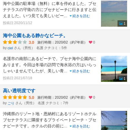
海中公園の駐車場（無料）に車を停めました。ブセ
ナテラスの守衛の方にブセナビーチに行きますと伝
えました。いつ見ても美しいビー
...
続きを読む
投稿日:2020/11/12
1
海中公園もある静かなビーチ。
3.0
旅行時期：2020/02（約7年前）
0
by
さん（男性）
名護 クチコミ：5件
ciel
名護市の南部にあるビーチで、ブセナ海中公園内に
あります。今回は冬場の訪問で海水浴の方はいらっ
しゃいませんでしたが、美しい青
...
続きを読む
投稿日:2021/07/18
1
高い透明度です
5.0
旅行時期：2020/02（約7年前）
0
by
さん（男性）
名護 クチコミ：7件
ごり
沖縄県のリゾート地・恩納村にあるリゾートホテル
ブセナテラスに隣接するプライベートビーチ・ブセ
ナビーチです。ホテルの目の前に
...
続きを読む