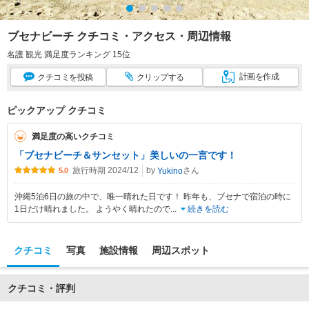
ブセナビーチ クチコミ・アクセス・周辺情報
名護 観光 満足度ランキング 15位
計画
を作成
クチコミ
を投稿
クリップ
する
ピックアップ クチコミ
満足度の高いクチコミ
「ブセナビーチ＆サンセット」美しいの一言です！
旅行時期 2024/12
by
さん
Yukino
5.0
沖縄5泊6日の旅の中で、唯一晴れた日です！ 昨年も、ブセナで宿泊の時に
1日だけ晴れました。 ようやく晴れたので
...
続きを読む
クチコミ
写真
施設情報
周辺スポット
クチコミ・評判