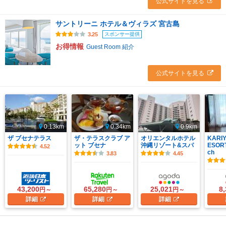
公式サイトを見る
サントリーニ ホテル＆ヴィラズ 宮古島
スポンサー提供
3.25
お得情報
Guest Room 紹介
公式サイトを見る
0.13km
0.34km
0.9km
ザ ブセナテラス
ザ・テラスクラブ ア
オリエンタルホテル
KARIY
ット ブセナ
沖縄リゾート&スパ
ESORT
4.52
ch
3.83
4.45
43,200
65,280
25,021
8
円～
円～
円～
詳細
詳細
詳細