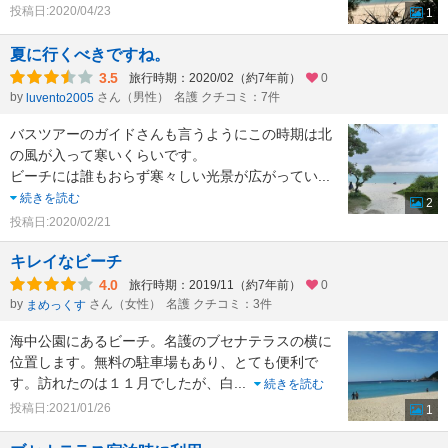
投稿日:2020/04/23
1
夏に行くべきですね。
3.5
旅行時期：2020/02（約7年前）
0
by
さん（男性）
名護 クチコミ：7件
luvento2005
バスツアーのガイドさんも言うようにこの時期は北
の風が入って寒いくらいです。
ビーチには誰もおらず寒々しい光景が広がってい
...
続きを読む
2
投稿日:2020/02/21
キレイなビーチ
4.0
旅行時期：2019/11（約7年前）
0
by
さん（女性）
名護 クチコミ：3件
まめっくす
海中公園にあるビーチ。名護のブセナテラスの横に
位置します。無料の駐車場もあり、とても便利で
す。訪れたのは１１月でしたが、白
...
続きを読む
投稿日:2021/01/26
1