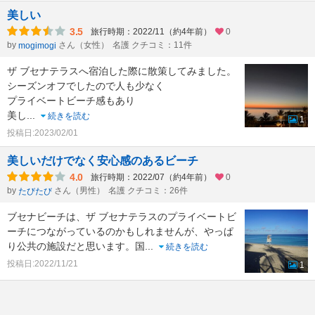
美しい
3.5
旅行時期：2022/11（約4年前）
0
by
さん（女性）
名護 クチコミ：11件
mogimogi
ザ ブセナテラスへ宿泊した際に散策してみました。
シーズンオフでしたので人も少なく
プライベートビーチ感もあり
美し
...
続きを読む
1
投稿日:2023/02/01
美しいだけでなく安心感のあるビーチ
4.0
旅行時期：2022/07（約4年前）
0
by
さん（男性）
名護 クチコミ：26件
たびたび
ブセナビーチは、ザ ブセナテラスのプライベートビ
ーチにつながっているのかもしれませんが、やっぱ
り公共の施設だと思います。国
...
続きを読む
投稿日:2022/11/21
1