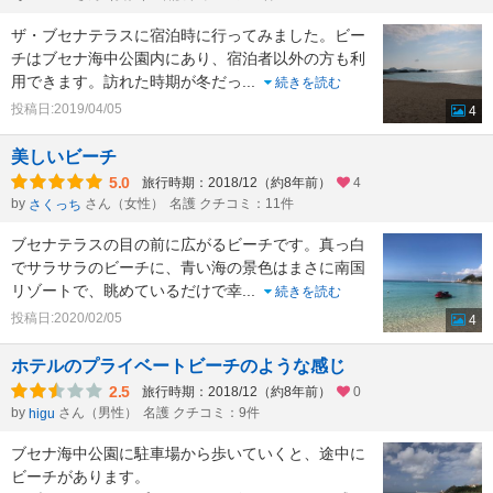
ザ・ブセナテラスに宿泊時に行ってみました。ビー
チはブセナ海中公園内にあり、宿泊者以外の方も利
用できます。訪れた時期が冬だっ
...
続きを読む
投稿日:2019/04/05
4
美しいビーチ
5.0
旅行時期：2018/12（約8年前）
4
by
さん（女性）
名護 クチコミ：11件
さくっち
ブセナテラスの目の前に広がるビーチです。真っ白
でサラサラのビーチに、青い海の景色はまさに南国
リゾートで、眺めているだけで幸
...
続きを読む
投稿日:2020/02/05
4
ホテルのプライベートビーチのような感じ
2.5
旅行時期：2018/12（約8年前）
0
by
さん（男性）
名護 クチコミ：9件
higu
ブセナ海中公園に駐車場から歩いていくと、途中に
ビーチがあります。