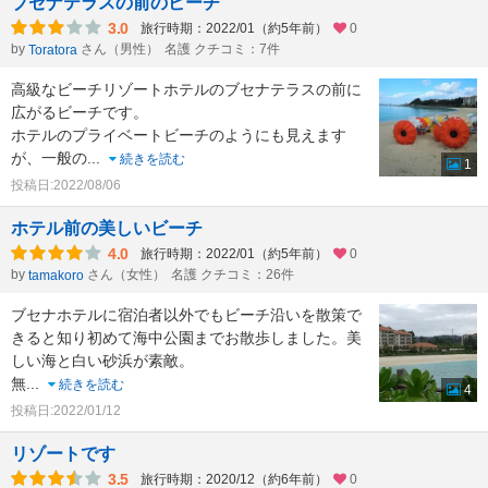
ブセナテラスの前のビーチ
3.0
旅行時期：2022/01（約5年前）
0
by
さん（男性）
名護 クチコミ：7件
Toratora
高級なビーチリゾートホテルのブセナテラスの前に
広がるビーチです。
ホテルのプライベートビーチのようにも見えます
が、一般の
...
続きを読む
1
投稿日:2022/08/06
ホテル前の美しいビーチ
4.0
旅行時期：2022/01（約5年前）
0
by
さん（女性）
名護 クチコミ：26件
tamakoro
ブセナホテルに宿泊者以外でもビーチ沿いを散策で
きると知り初めて海中公園までお散歩しました。美
しい海と白い砂浜が素敵。
無
...
続きを読む
4
投稿日:2022/01/12
リゾートです
3.5
旅行時期：2020/12（約6年前）
0