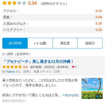
3.34
（25件のクチコミ）
アクセス：
3.10
景観：
3.68
人混みの少なさ：
3.30
バリアフリー：
3.33
旅行時期
いいね数
満足度
投稿日
1～20件（全25件中）
「ブセナビーチ」美し過ぎる12月の沖縄！
5.0
旅行時期：2023/12（約3年前）
0
by
さん（女性）
名護 クチコミ：12件
Yukino
曇り空続きだったのに、この日は少しだけ天気が良
くなったので、海岸を散歩しました♪
砂浜にゴザを引いて寝たくなるほど気
...
続きを読む
4
投稿日:2024/01/17