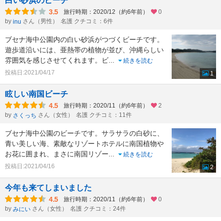
白い砂浜のビーチ
3.5
旅行時期：2020/12（約6年前）
0
by
さん（男性）
名護 クチコミ：6件
inu
ブセナ海中公園内の白い砂浜がつづくビーチです。
遊歩道沿いには、亜熱帯の植物が並び、沖縄らしい
雰囲気を感じさせてくれます。ビ
...
続きを読む
投稿日:2021/04/17
1
眩しい南国ビーチ
4.5
旅行時期：2020/11（約6年前）
2
by
さん（女性）
名護 クチコミ：11件
さくっち
ブセナ海中公園のビーチです。サラサラの白砂に、
青い美しい海、素敵なリゾートホテルに南国植物や
お花に囲まれ、まさに南国リゾー
...
続きを読む
投稿日:2021/04/16
2
今年も来てしまいました
4.5
旅行時期：2020/11（約6年前）
0
by
さん（女性）
名護 クチコミ：24件
みにい