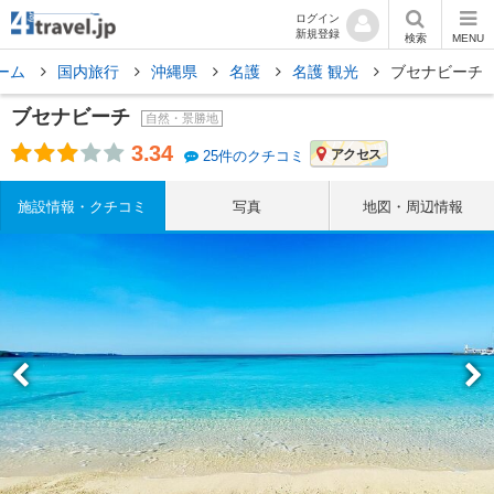
ログイン
新規登録
検索
MENU
ーム
国内旅行
沖縄県
名護
名護 観光
ブセナビーチ
ブセナビーチ
自然・景勝地
3.34
アクセス
25件のクチコミ
施設情報・クチコミ
写真
地図・周辺情報