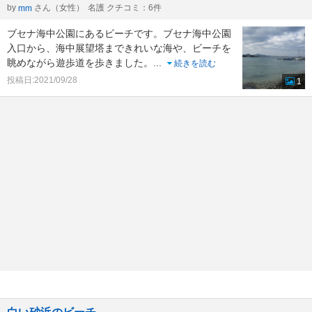
by
さん（女性）
名護 クチコミ：6件
mm
ブセナ海中公園にあるビーチです。ブセナ海中公園
入口から、海中展望塔まできれいな海や、ビーチを
眺めながら遊歩道を歩きました。
...
続きを読む
投稿日:2021/09/28
1