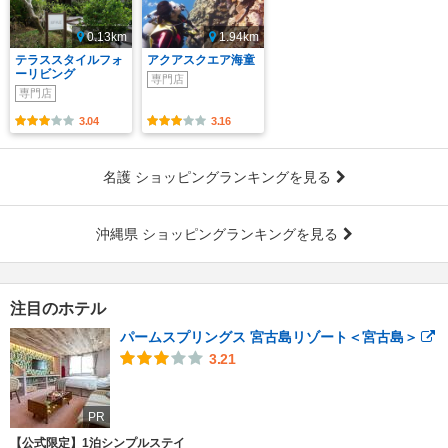
0.13km
1.94km
テラススタイルフォ
アクアスクエア海童
ーリビング
専門店
専門店
3.04
3.16
名護 ショッピングランキングを見る
沖縄県 ショッピングランキングを見る
注目のホテル
パームスプリングス 宮古島リゾート＜宮古島＞
3.21
PR
【公式限定】1泊シンプルステイ