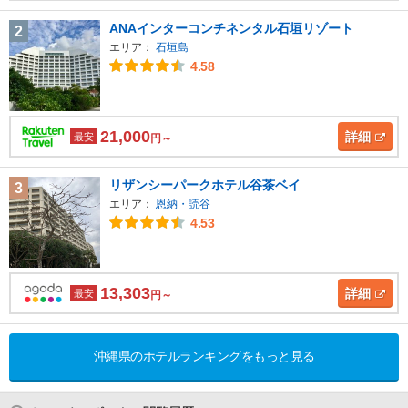
ANAインターコンチネンタル石垣リゾート
2
エリア：
石垣島
4.58
21,000
詳細
最安
円～
リザンシーパークホテル谷茶ベイ
3
エリア：
恩納・読谷
4.53
13,303
詳細
最安
円～
沖縄県のホテルランキングをもっと見る