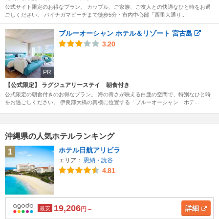
公式サイト限定のお得なプラン。 カップル、ご家族、ご友人との快適なひと時をお過
ごしください。 パイナガマビーチまで徒歩5分・市内中心部「西里大通り...
ブルーオーシャン ホテル＆リゾート 宮古島
3.20
PR
【公式限定】 ラグジュアリーステイ 朝食付き
公式限定の朝食付きのお得なプラン。 海の青さが映える白亜の空間で、特別なひと時
をお過ごしください。 伊良部大橋の真横に位置する「ブルーオーシャン ホテ...
沖縄県の人気ホテルランキング
ホテル日航アリビラ
1
エリア：
恩納・読谷
4.81
19,206
詳細
最安
円～