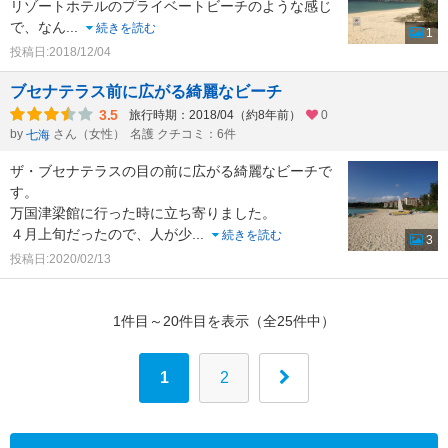
リゾートホテルのプライベートビーチのような感じ
で、なん
...
続きを読む
1
投稿日:2018/12/04
ブセナテラス前に広がる綺麗なビーチ
3.5
旅行時期：2018/04（約8年前）
0
by
さん（女性）
名護 クチコミ：6件
七海
ザ・ブセナテラスの目の前に広がる綺麗なビーチで
す。
万国津梁館に行った時に立ち寄りました。
４月上旬だったので、人が少
...
続きを読む
3
投稿日:2020/02/13
1件目～20件目を表示（全25件中）
1
2