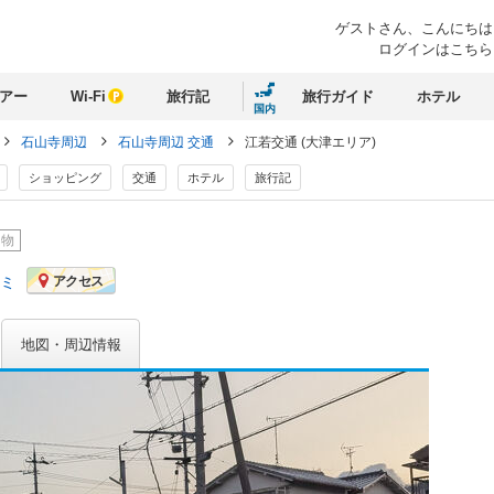
ゲストさん、
こんにちは
ログインはこちら
アー
Wi-Fi
旅行記
旅行ガイド
ホテル
国内
石山寺周辺
石山寺周辺 交通
江若交通 (大津エリア)
ショッピング
交通
ホテル
旅行記
り物
コミ
アクセス
地図・周辺情報