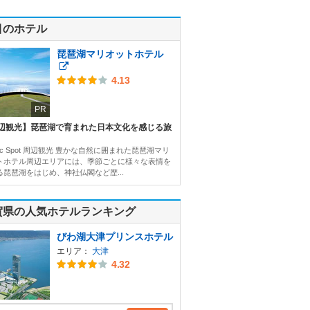
目のホテル
琵琶湖マリオットホテル
4.13
PR
辺観光】琵琶湖で育まれた日本文化を感じる旅
nic Spot 周辺観光 豊かな自然に囲まれた琵琶湖マリ
トホテル周辺エリアには、季節ごとに様々な表情を
る琵琶湖をはじめ、神社仏閣など歴...
賀県の人気ホテルランキング
びわ湖大津プリンスホテル
エリア：
大津
4.32