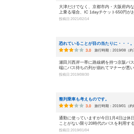
大津だけでなく、京都市内・大阪府内な
上乗る場合、IC 1dayチケット650円が
投稿日:2021/02/14
恐れていることが目の当たりに・・・
3.0
旅行時期：2019/08（
瀬田川西岸一帯に路線網を持つ京阪バ
端にバス待ちの列が崩れてマナーが悪
投稿日:2019/08/30
整列乗車も考えものです。
3.0
旅行時期：2019/01（
通勤に使っていますが今日1月4日は休
ことがない限り20時代のバスを利用す
投稿日:2019/01/04