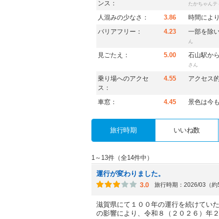
ンス：
人混みの少なさ：
3.86
時間によ
バリアフリー：
4.23
一部を除
ん
見ごたえ：
5.00
石山駅か
さん
乗り場へのアクセ
4.55
アクセス
ス：
車窓：
4.45
景色は今
旅行時期
いいね数
1～13件（全14件中）
運行が変わりました。
3.0
旅行時期：2026/03（
滋賀県にて１００年の運行を続けてい
の影響により、令和８（２０２６）年