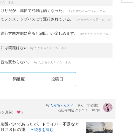
さん
たかちゃんティムちゃんはるおちゃん・ついでにおまけのまゆみはん。
りけりだが、減便で混雑は酷くなった。
by
さん
たかちゃんティムちゃんはるおちゃん・ついでにおまけのまゆみはん。
いてノンステップバスにて運行されている。
by
さ
たかちゃんティムちゃんはるおちゃん・ついでにおまけのまゆみはん。
ら進行方向左側に座ると瀬田川が楽しめます。
by
たかちゃんティムちゃんはるおちゃん・ついでにおまけのまゆみはん。
的には問題はない
by
さん
たかちゃんティムちゃんはるおちゃん・ついでにおまけのまゆみはん。
も昔も変わらない。
by
さん
たかちゃんティムちゃんはるおちゃん・ついでにおまけのまゆみはん。
満足度
投稿日
by
さん（非公開）
たかちゃんティムちゃんはるおちゃん・ついでにおまけのまゆみはん。
石山寺周辺 クチコミ：107件
約5ヶ月前）
2
た京阪バスであったが、ドライバー不足など
２月２８日の運
...
続きを読む