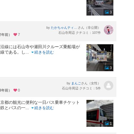
3
by
さん（非公開）
たかちゃんティムちゃんはるおちゃん・ついでにおまけのまゆみはん。
石山寺周辺 クチコミ：107件
約2年前）
7
。沿線には石山寺や瀬田川クルーズ乗船場が
路線である。し
...
続きを読む
3
by
さん（女性）
まんご
石山寺周辺 クチコミ：5件
約3年前）
0
、京都の観光に便利な一日バス乗車チケット
下鉄とバスの一
...
続きを読む
1