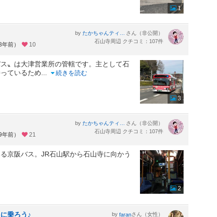
1
。
by
さん（非公開）
たかちゃんティムちゃんはるおちゃん・ついでにおまけのまゆみはん。
石山寺周辺 クチコミ：107件
約8年前）
10
バス〟は大津営業所の管轄です。主として石
持っているため
...
続きを読む
3
by
さん（非公開）
たかちゃんティムちゃんはるおちゃん・ついでにおまけのまゆみはん。
石山寺周辺 クチコミ：107件
約9年前）
21
る京阪バス。JR石山駅から石山寺に向かう
2
に乗ろう♪
by
さん（女性）
faran