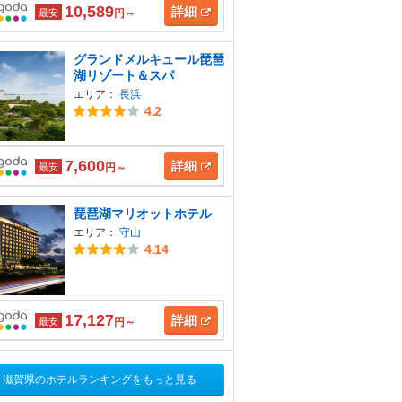
10,589
詳細
最安
円～
グランドメルキュール琵琶
湖リゾート＆スパ
エリア：
長浜
4.2
7,600
詳細
最安
円～
琵琶湖マリオットホテル
エリア：
守山
4.14
17,127
詳細
最安
円～
滋賀県のホテルランキングをもっと見る