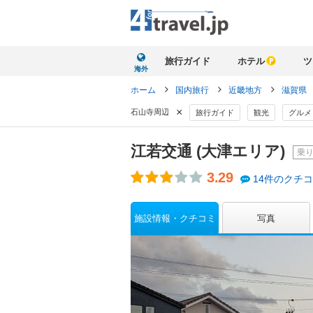
旅行ガイド
ホテル
ツ
海外
ホーム
国内旅行
近畿地方
滋賀県
×
石山寺周辺
旅行ガイド
観光
グルメ
江若交通 (大津エリア)
乗
3.29
14件のクチ
施設情報・クチコミ
写真