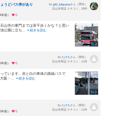
ちょうどバス停があり
by
さん（男性）
g60_kibiyama
石山寺周辺 クチコミ：18件
約4年前）
0
。石山寺の東門までは若干歩くかな？と思い
蛍池公園に立ち
...
続きを読む
1
by
さん（男性）
たけち
石山寺周辺 クチコミ：11件
約5年前）
0
走っています。赤と白の車体の路線バスで
、大阪・
...
続きを読む
1
by
さん（男性）
たけち
石山寺周辺 クチコミ：11件
約6年前）
0