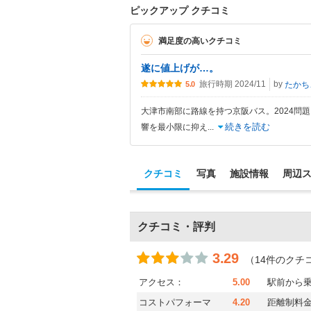
ピックアップ クチコミ
満足度の高いクチコミ
遂に値上げが…。
旅行時期 2024/11
by
たかちゃんテ
5.0
大津市南部に路線を持つ京阪バス。2024問
続きを読む
響を最小限に抑え
...
クチコミ
写真
施設情報
周辺
クチコミ・評判
3.29
（14件のクチ
アクセス：
5.00
駅前から
コストパフォーマ
4.20
距離制料