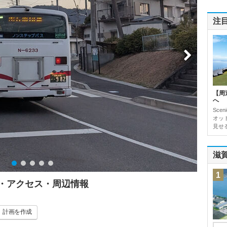
注
【周
へ
Sce
オッ
見せ
滋
1
ミ・アクセス・周辺情報
計画
を作成