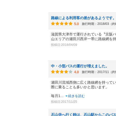
路線による利用客の差があるようです
5.0
旅行時期：2018/03（
滋賀県大津市で運行されている〝京阪
山エリアの瀬田川西岸一帯に路線網を
投稿日:2018/04/09
中・小型バスの運行が増えました。
4.0
旅行時期：2017/11（
瀬田川流域西側に広く路線網を持ってい
際に乗ることも多いかと思います。
毎月1
...
続きを読む
投稿日:2017/11/25
石山寺へ行く時は、石山駅からこのバス