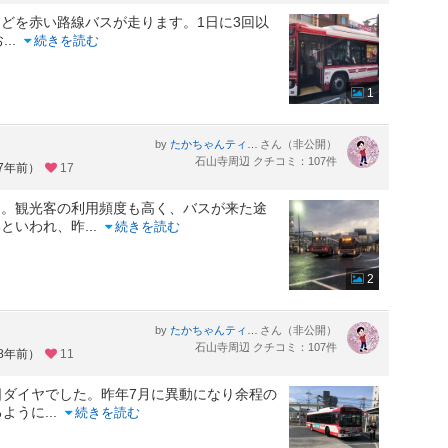
どを赤い路線バスが走ります。1日に3回以
お
...
続きを読む
1
。
by
さん（非公開）
たかちゃんティムちゃんはるおちゃん・ついでにおまけのまゆみはん。
石山寺周辺 クチコミ：107件
約7年前）
17
ス。観光客の利用頻度も高く、バスが来た途
いといわれ、昨
...
続きを読む
2
by
さん（非公開）
たかちゃんティムちゃんはるおちゃん・ついでにおまけのまゆみはん。
石山寺周辺 クチコミ：107件
約8年前）
11
日ダイヤでした。昨年7月に異動になり余程の
るように
...
続きを読む