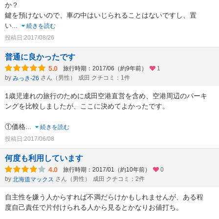
か？
鍵を預けないので、車の中はいじられることはないですし、置
い
...
続きを読む
投稿日:2017/08/26
普通に良かったです
5.0
旅行時期：2017/06（約9年前）
1
by
さん（男性）
成田 クチコミ：1件
みっき-26
1歳児連れの旅行のために成田空港直営を含め、空港周辺のパーキ
ングを比較しましたが、ここに決めてよかったです。
①価格
...
続きを読む
投稿日:2017/06/08
何度も利用しています
4.0
旅行時期：2017/01（約10年前）
0
by
さん（男性）
成田 クチコミ：2件
北海道マックス
自主性を嫌う人からすれば不満だらけかもしれませんが、ある程
度自己責任で片付けられる人から見るとかなりお値打ち。