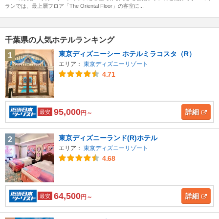
ランでは、最上層フロア「The Oriental Floor」の客室に...
千葉県の人気ホテルランキング
東京ディズニーシー ホテルミラコスタ（R）
1
エリア：
東京ディズニーリゾート
4.71
95,000
詳細
最安
円～
東京ディズニーランド(R)ホテル
2
エリア：
東京ディズニーリゾート
4.68
64,500
詳細
最安
円～