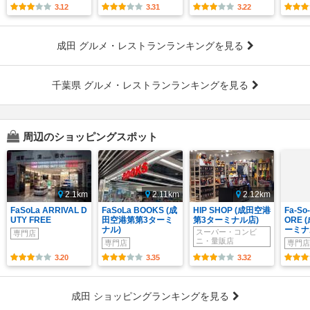
3.12
3.31
3.22
成田 グルメ・レストランランキングを見る
千葉県 グルメ・レストランランキングを見る
周辺のショッピングスポット
2.1km
2.11km
2.12km
FaSoLa ARRIVAL D
FaSoLa BOOKS (成
HIP SHOP (成田空港
Fa-So
UTY FREE
田空港第第3ターミ
第3ターミナル店)
ORE
ナル)
ーミナ
スーパー・コンビ
専門店
ニ・量販店
専門店
専門店
3.20
3.35
3.32
成田 ショッピングランキングを見る