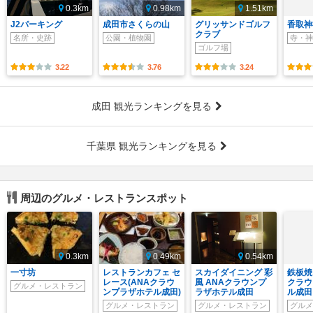
0.3km
0.98km
1.51km
J2パーキング
成田市さくらの山
グリッサンドゴルフ
香取神
クラブ
名所・史跡
公園・植物園
寺・神
ゴルフ場
3.22
3.76
3.24
成田 観光ランキングを見る
千葉県 観光ランキングを見る
周辺のグルメ・レストランスポット
0.3km
0.49km
0.54km
一寸坊
レストランカフェ セ
スカイダイニング 彩
鉄板焼
レース(ANAクラウ
風 ANAクラウンプ
クラウ
グルメ・レストラン
ンプラザホテル成田)
ラザホテル成田
ル成田
グルメ・レストラン
グルメ・レストラン
グルメ