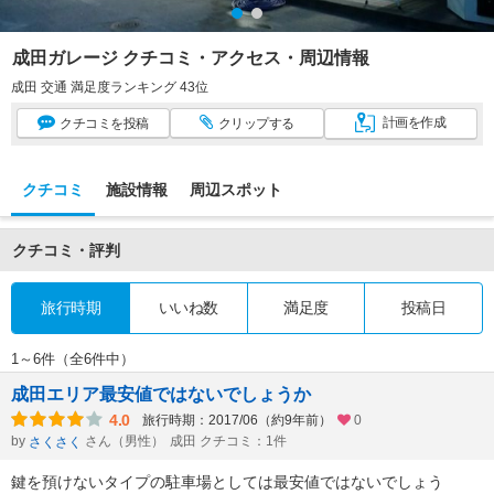
成田ガレージ クチコミ・アクセス・周辺情報
成田 交通 満足度ランキング 43位
計画
を作成
クチコミ
を投稿
クリップ
する
クチコミ
施設情報
周辺スポット
クチコミ・評判
旅行時期
いいね数
満足度
投稿日
1～6件（全6件中）
成田エリア最安値ではないでしょうか
4.0
旅行時期：2017/06（約9年前）
0
by
さん（男性）
成田 クチコミ：1件
さくさく
鍵を預けないタイプの駐車場としては最安値ではないでしょう