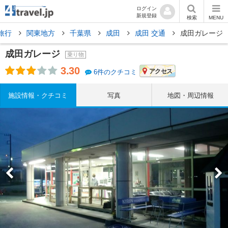
ログイン
新規登録
検索
MENU
旅行
関東地方
千葉県
成田
成田 交通
成田ガレージ
成田ガレージ
乗り物
3.30
アクセス
6件のクチコミ
施設情報・クチコミ
写真
地図・周辺情報