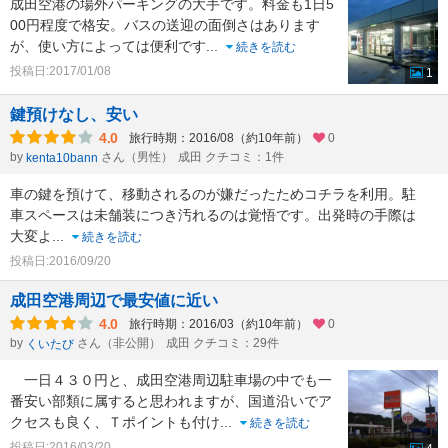
成田空港の場外パーキングの大手です。料金も1日5
00円程度で格安。バスの送迎の面倒さはあります
が、使い方によっては便利です
...
続きを読む
投稿日:2017/01/08
1
鍵預けなし、安い
4.0
旅行時期：2016/08（約10年前）
0
by
さん（男性）
成田 クチコミ：1件
kenta10bann
車の鍵を預けて、移動されるのが嫌だったためコチラを利用。駐
車スペースは未舗装につき汚れるのは覚悟です。出発時の手際は
大変よ
...
続きを読む
投稿日:2016/09/20
成田空港周辺で最安値に近い
4.0
旅行時期：2016/03（約10年前）
0
by
さん（非公開）
成田 クチコミ：29件
くいたび
一日４３０円と、成田空港周辺駐車場の中でも一
番安い部類に属すると思われますが、国道沿いでア
クセスも良く、Ｔポイントも付け
...
続きを読む
投稿日:2016/03/20