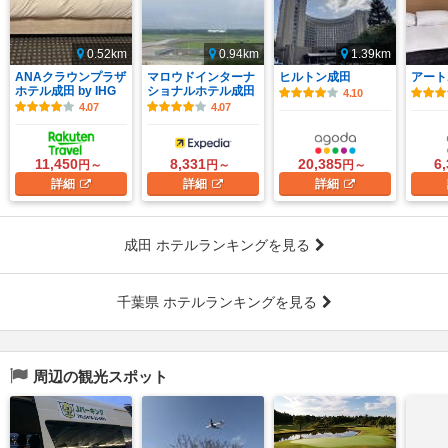
0.52km
0.94km
1.39km
ANAクラウンプラザ
マロウドインターナ
ヒルトン成田
アート
ホテル成田 by IHG
ショナルホテル成田
4.10
4.07
4.07
11,450
8,331
20,385
6
円～
円～
円～
詳細
詳細
詳細
成田 ホテルランキングを見る
千葉県 ホテルランキングを見る
周辺の観光スポット