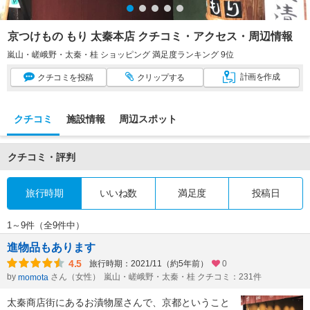
京つけもの もり 太秦本店 クチコミ・アクセス・周辺情報
嵐山・嵯峨野・太秦・桂 ショッピング 満足度ランキング 9位
計画
を作成
クチコミ
を投稿
クリップ
する
クチコミ
施設情報
周辺スポット
クチコミ・評判
旅行時期
いいね数
満足度
投稿日
1～9件（全9件中）
進物品もあります
4.5
旅行時期：2021/11（約5年前）
0
by
さん（女性）
嵐山・嵯峨野・太秦・桂 クチコミ：231件
momota
太秦商店街にあるお漬物屋さんで、京都ということ