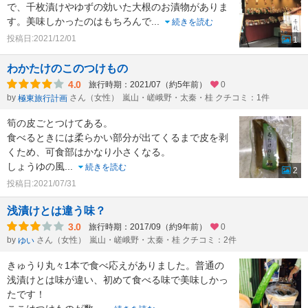
で、千枚漬けやゆずの効いた大根のお漬物がありま
す。美味しかったのはもちろんで
...
続きを読む
投稿日:2021/12/01
1
わかたけのこのつけもの
4.0
旅行時期：2021/07（約5年前）
0
by
さん（女性）
嵐山・嵯峨野・太秦・桂 クチコミ：1件
極東旅行計画
筍の皮ごとつけてある。
食べるときには柔らかい部分が出てくるまで皮を剥
くため、可食部はかなり小さくなる。
しょうゆの風
...
続きを読む
2
投稿日:2021/07/31
浅漬けとは違う味？
3.0
旅行時期：2017/09（約9年前）
0
by
さん（女性）
嵐山・嵯峨野・太秦・桂 クチコミ：2件
ゆい
きゅうり丸々1本で食べ応えがありました。普通の
浅漬けとは味が違い、初めて食べる味で美味しかっ
たです！