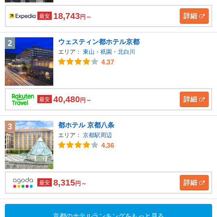
18,743
詳細
最安
円～
ウェスティン都ホテル京都
2
エリア：
東山・祇園・北白川
4.37
40,480
詳細
最安
円～
都ホテル 京都八条
3
エリア：
京都駅周辺
4.36
8,315
詳細
最安
円～
京都のホテルランキングをもっと見る