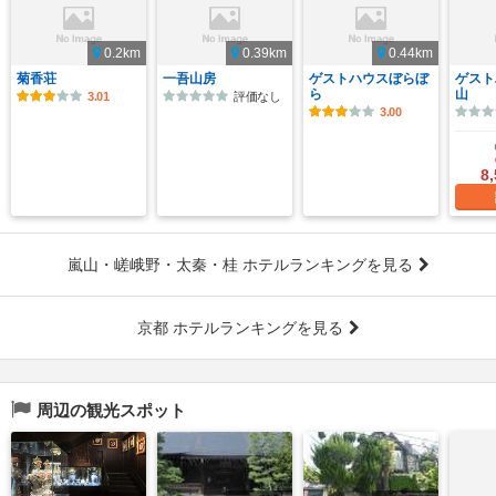
0.2km
0.39km
0.44km
菊香荘
一吾山房
ゲストハウスぼらぼ
ゲスト
ら
山
3.01
評価なし
3.00
8
嵐山・嵯峨野・太秦・桂 ホテルランキングを見る
京都 ホテルランキングを見る
周辺の観光スポット