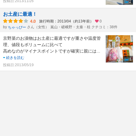
投稿日:2013/11/26
2
お土産に最適！
4.0
旅行時期：2013/04（約13年前）
0
by
さん（女性）
嵐山・嵯峨野・太秦・桂 クチコミ：38件
ちゃっぴー
京野菜のお漬物はお土産に最適ですが重さや温度管
理、値段もボリュームに比べて
高めなのがマイナスポイントですが確実に親には
...
続きを読む
1
投稿日:2013/05/19