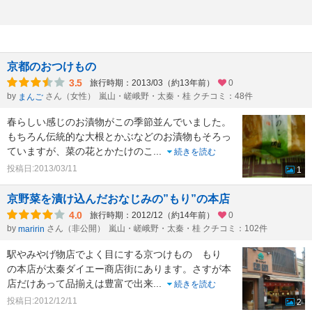
京都のおつけもの
3.5
旅行時期：2013/03（約13年前）
0
by
さん（女性）
嵐山・嵯峨野・太秦・桂 クチコミ：48件
まんご
春らしい感じのお漬物がこの季節並んでいました。
もちろん伝統的な大根とかぶなどのお漬物もそろっ
ていますが、菜の花とかたけのこ
...
続きを読む
投稿日:2013/03/11
1
京野菜を漬け込んだおなじみの”もり”の本店
4.0
旅行時期：2012/12（約14年前）
0
by
さん（非公開）
嵐山・嵯峨野・太秦・桂 クチコミ：102件
maririn
駅やみやげ物店でよく目にする京つけもの もり
の本店が太秦ダイエー商店街にあります。さすが本
店だけあって品揃えは豊富で出来
...
続きを読む
投稿日:2012/12/11
2