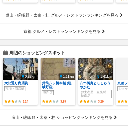
嵐山・嵯峨野・太秦・桂 グルメ・レストランランキングを見る
京都 グルメ・レストランランキングを見る
周辺のショッピングスポット
0.33km
1.11km
1.41km
大映通り商店街
井筒八ッ橋本舗 (嵯
八つ橋庵とししゅう
京都フ
峨野店)
やかた
市場・商店街
ショッ
お土産屋・直売所・
専門店
特産品
3.24
3.29
3.29
嵐山・嵯峨野・太秦・桂 ショッピングランキングを見る