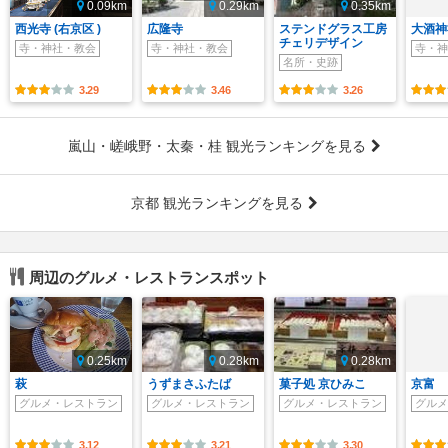
0.09km
0.29km
0.35km
西光寺 (右京区 )
広隆寺
ステンドグラス工房
大酒神
チェリデザイン
寺・神社・教会
寺・神社・教会
寺・神
名所・史跡
3.29
3.46
3.26
嵐山・嵯峨野・太秦・桂 観光ランキングを見る
京都 観光ランキングを見る
周辺のグルメ・レストランスポット
0.25km
0.28km
0.28km
萩
うずまさふたば
菓子処 京ひみこ
京富
グルメ・レストラン
グルメ・レストラン
グルメ・レストラン
グルメ
3.12
3.21
3.30