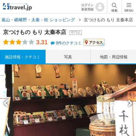
ログイン
新規登録
検索
MENU
嵐山・嵯峨野・太秦・桂 ショッピング
京つけもの もり 太秦本店
京つけもの もり 太秦本店
専門店
3.31
アクセス
9件のクチコミ
施設情報・クチコミ
写真
地図・周辺情報