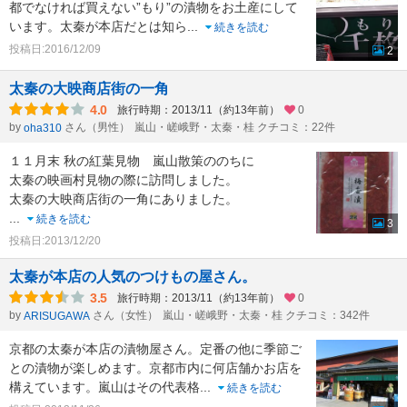
都でなければ買えない”もり”の漬物をお土産にして
います。太秦が本店だとは知ら
...
続きを読む
投稿日:2016/12/09
2
太秦の大映商店街の一角
4.0
旅行時期：2013/11（約13年前）
0
by
さん（男性）
嵐山・嵯峨野・太秦・桂 クチコミ：22件
oha310
１１月末 秋の紅葉見物 嵐山散策ののちに
太秦の映画村見物の際に訪問しました。
太秦の大映商店街の一角にありました。
...
続きを読む
3
投稿日:2013/12/20
太秦が本店の人気のつけもの屋さん。
3.5
旅行時期：2013/11（約13年前）
0
by
さん（女性）
嵐山・嵯峨野・太秦・桂 クチコミ：342件
ARISUGAWA
京都の太秦が本店の漬物屋さん。定番の他に季節ご
との漬物が楽しめます。京都市内に何店舗かお店を
構えています。嵐山はその代表格
...
続きを読む