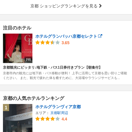
京都 ショッピングランキングを見る
注目のホテル
ホテルグランバッハ京都セレクト
3.65
PR
京都観光にピッタリ♪地下鉄・バス1日券付きプラン【朝食付】
京都市内の観光には地下鉄・バス移動が便利！ 上手に活用して京都を思い切りご堪能
ください。 また、観光で疲れた体を癒すために、大浴場やラウンジサービスも...
京都の人気ホテルランキング
ホテルグランヴィア京都
1
エリア：
京都駅周辺
4.4