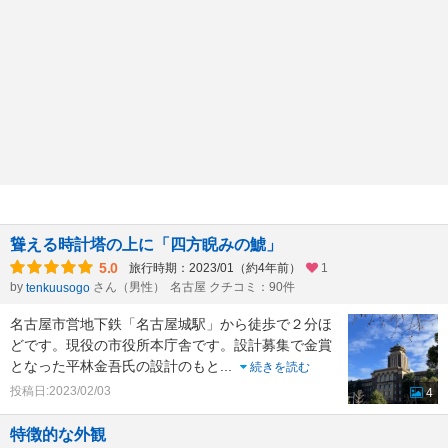
聳える時計塔の上に「四方睨みの鯱」
5.0
旅行時期：2023/01（約4年前）
1
by
さん（男性）
名古屋 クチコミ：90件
tenkuusogo
名古屋市営地下鉄「名古屋城駅」から徒歩で２分ほ
どです。現役の市役所本庁舎です。設計募集で金賞
となった平林金吾氏の設計のもと
...
続きを読む
投稿日:2023/02/03
4
特徴的な外観