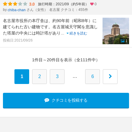
3.0
旅行時期：2021/09（約5年前）
0
by
さん（女性）
名古屋 クチコミ：455件
chiba-chan
名古屋市役所の本庁舎は、約90年前（昭和8年）に
建てられた古い建物です。名古屋城天守閣を意識し
た塔屋の中央には時計塔があり
...
続きを読む
投稿日:2021/09/26
1
1件目～20件目を表示（全111件中）
…
1
2
3
6
クチコミを投稿する