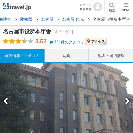
ログイン
新規登録
検索
MENU
海地方
愛知県
名古屋
名古屋 観光
名古屋市役所本庁舎
名古屋市役所本庁舎
名所・史跡
3.52
アクセス
111件のクチコミ
施設情報・クチコミ
写真
地図・周辺情報