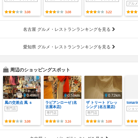
グルメ
3.08
3.08
3.22
名古屋 グルメ・レストランランキングを見る
愛知県 グルメ・レストランランキングを見る
周辺のショッピングスポット
0.49km
0.59km
0.72km
風の交差点 風 ｓ
ラビアンローゼ (名
ザ トリート ドレッ
tonari
古屋本店)
シング (名古屋店)
専門店
ショッ
専門店
専門店
3.08
3.16
3.08