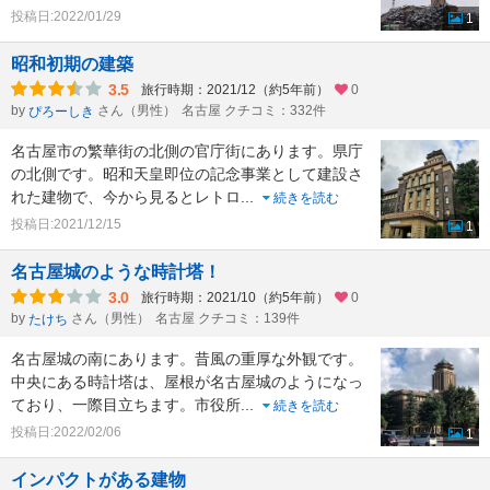
投稿日:2022/01/29
1
昭和初期の建築
3.5
旅行時期：2021/12（約5年前）
0
by
さん（男性）
名古屋 クチコミ：332件
ぴろーしき
名古屋市の繁華街の北側の官庁街にあります。県庁
の北側です。昭和天皇即位の記念事業として建設さ
れた建物で、今から見るとレトロ
...
続きを読む
投稿日:2021/12/15
1
名古屋城のような時計塔！
3.0
旅行時期：2021/10（約5年前）
0
by
さん（男性）
名古屋 クチコミ：139件
たけち
名古屋城の南にあります。昔風の重厚な外観です。
中央にある時計塔は、屋根が名古屋城のようになっ
ており、一際目立ちます。市役所
...
続きを読む
投稿日:2022/02/06
1
インパクトがある建物