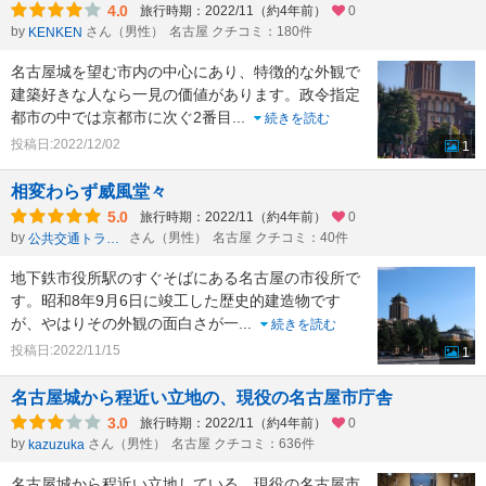
4.0
旅行時期：2022/11（約4年前）
0
by
さん（男性）
名古屋 クチコミ：180件
KENKEN
名古屋城を望む市内の中心にあり、特徴的な外観で
建築好きな人なら一見の価値があります。政令指定
都市の中では京都市に次ぐ2番目
...
続きを読む
投稿日:2022/12/02
1
相変わらず威風堂々
5.0
旅行時期：2022/11（約4年前）
0
by
さん（男性）
名古屋 クチコミ：40件
公共交通トラベラーken
地下鉄市役所駅のすぐそばにある名古屋の市役所で
す。昭和8年9月6日に竣工した歴史的建造物です
が、やはりその外観の面白さが一
...
続きを読む
投稿日:2022/11/15
1
名古屋城から程近い立地の、現役の名古屋市庁舎
3.0
旅行時期：2022/11（約4年前）
0
by
さん（男性）
名古屋 クチコミ：636件
kazuzuka
名古屋城から程近い立地している、現役の名古屋市