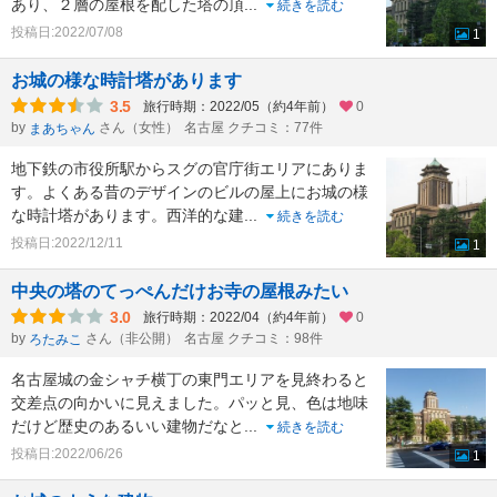
あり、２層の屋根を配した塔の頂
...
続きを読む
投稿日:2022/07/08
1
お城の様な時計塔があります
3.5
旅行時期：2022/05（約4年前）
0
by
さん（女性）
名古屋 クチコミ：77件
まあちゃん
地下鉄の市役所駅からスグの官庁街エリアにありま
す。よくある昔のデザインのビルの屋上にお城の様
な時計塔があります。西洋的な建
...
続きを読む
投稿日:2022/12/11
1
中央の塔のてっぺんだけお寺の屋根みたい
3.0
旅行時期：2022/04（約4年前）
0
by
さん（非公開）
名古屋 クチコミ：98件
ろたみこ
名古屋城の金シャチ横丁の東門エリアを見終わると
交差点の向かいに見えました。パッと見、色は地味
だけど歴史のあるいい建物だなと
...
続きを読む
投稿日:2022/06/26
1