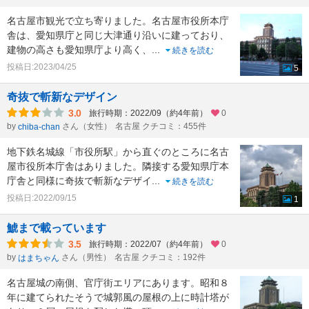
名古屋市観光で立ち寄りました。名古屋市役所本庁
舎は、愛知県庁と同じ大津通り沿いに建っており、
建物の高さも愛知県庁より高く、
...
続きを読む
投稿日:2023/04/25
5
奇抜で斬新なデザイン
3.0
旅行時期：2022/09（約4年前）
0
by
さん（女性）
名古屋 クチコミ：455件
chiba-chan
地下鉄名城線「市役所駅」から直ぐのところに名古
屋市役所本庁舎はありました。隣接する愛知県庁本
庁舎と同様に奇抜で斬新なデザイ
...
続きを読む
投稿日:2022/09/15
1
鯱まで載っています
3.5
旅行時期：2022/07（約4年前）
0
by
さん（男性）
名古屋 クチコミ：192件
はまちゃん
名古屋城の南側、官庁街エリアにあります。昭和８
年に建てられたそうで城郭風の屋根の上に時計塔が