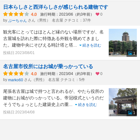
日本らしさと西洋らしさが感じられる建物です
4.0
旅行時期：2023/06（約3年前）
0
by
さん（男性）
名古屋 クチコミ：37件
ぷーちゃん
観光客にとってはほとんど縁のない場所ですが、名
古屋城を訪れた際に特徴ある外観を眺めてきまし
た。建物中央にそびえる時計塔と塔
...
続きを読む
投稿日:2023/08/01
1
名古屋市役所にはお城が乗っかっている
4.0
旅行時期：2023/04（約3年前）
0
by
さん（男性）
名古屋 クチコミ：5件
marko60
尾張名古屋は城で持つと言われるが、やたら役所の
建物にお城がのっかっている。帝冠様式というのだ
そうでちょっとした建築史上の重
...
続きを読む
投稿日:2023/04/08
1