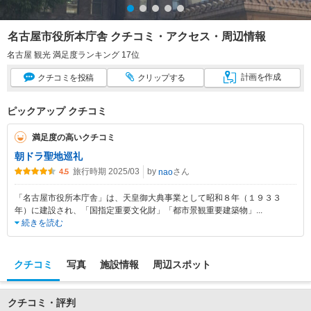
名古屋市役所本庁舎 クチコミ・アクセス・周辺情報
名古屋 観光 満足度ランキング 17位
計画
を作成
クチコミ
を投稿
クリップ
する
ピックアップ クチコミ
満足度の高いクチコミ
朝ドラ聖地巡礼
旅行時期 2025/03
by
さん
nao
4.5
「名古屋市役所本庁舎」は、天皇御大典事業として昭和８年（１９３３
年）に建設され、「国指定重要文化財」「都市景観重要建築物」
...
続きを読む
クチコミ
写真
施設情報
周辺スポット
クチコミ・評判