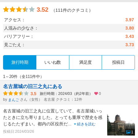
3.52
（111件のクチコミ）
アクセス：
3.97
人混みの少なさ：
3.80
バリアフリー：
3.43
見ごたえ：
3.73
旅行時期
いいね数
満足度
投稿日
1～20件（全111件中）
名古屋城の旧三之丸にある
3.5
旅行時期：2024/03（約2年前）
0
by
さん（女性）
名古屋 クチコミ：12件
まんご
名古屋城の旧三之丸に位置していて、名古屋城いっ
たときに立ち寄りました。とっても重厚で歴史を感
じるたたずまい。都内の区役所だ
...
続きを読む
投稿日:2024/03/26
1