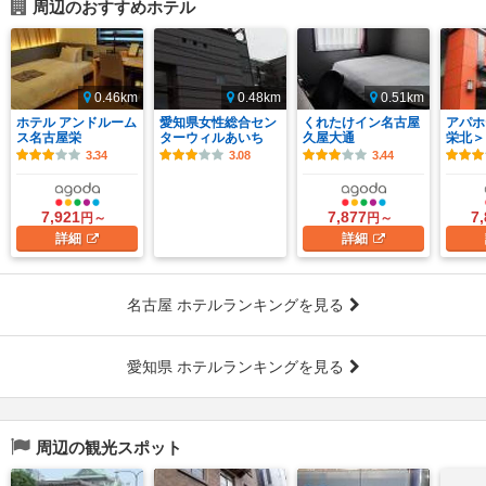
周辺のおすすめホテル
0.46km
0.48km
0.51km
ホテル アンドルーム
愛知県女性総合セン
くれたけイン名古屋
アパホ
ス名古屋栄
ターウィルあいち
久屋大通
栄北＞
3.34
3.08
3.44
7,921
7,877
7
円～
円～
詳細
詳細
名古屋 ホテルランキングを見る
愛知県 ホテルランキングを見る
周辺の観光スポット