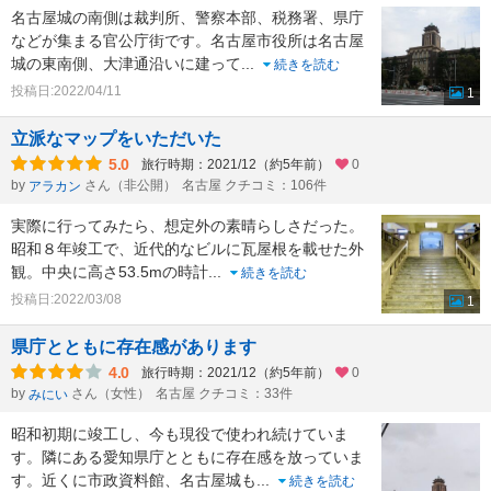
名古屋城の南側は裁判所、警察本部、税務署、県庁
などが集まる官公庁街です。名古屋市役所は名古屋
城の東南側、大津通沿いに建って
...
続きを読む
投稿日:2022/04/11
1
立派なマップをいただいた
5.0
旅行時期：2021/12（約5年前）
0
by
さん（非公開）
名古屋 クチコミ：106件
アラカン
実際に行ってみたら、想定外の素晴らしさだった。
昭和８年竣工で、近代的なビルに瓦屋根を載せた外
観。中央に高さ53.5mの時計
...
続きを読む
投稿日:2022/03/08
1
県庁とともに存在感があります
4.0
旅行時期：2021/12（約5年前）
0
by
さん（女性）
名古屋 クチコミ：33件
みにい
昭和初期に竣工し、今も現役で使われ続けていま
す。隣にある愛知県庁とともに存在感を放っていま
す。近くに市政資料館、名古屋城も
...
続きを読む