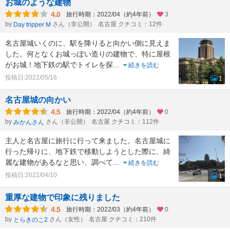
お城のような建物
4.0
旅行時期：2022/04（約4年前）
3
by
さん（非公開）
名古屋 クチコミ：12件
Day tripper M
名古屋城いくのに、駅を降りると向かい側に見えま
した。何となくお城っぽい造りの建物で、特に屋根
がお城！地下鉄の駅でトイレを探
...
続きを読む
投稿日:2022/05/16
1
名古屋城の向かい
4.5
旅行時期：2022/04（約4年前）
0
by
さん（非公開）
名古屋 クチコミ：112件
みかんさん
主人と名古屋に旅行に行って来ました。名古屋城に
行った帰りに、地下鉄で移動しようとした際に、綺
麗な建物があるなと思い、調べて
...
続きを読む
投稿日:2022/04/10
1
重厚な建物で印象に残りました
4.5
旅行時期：2022/03（約4年前）
0
by
さん（女性）
名古屋 クチコミ：210件
とらきのこ2