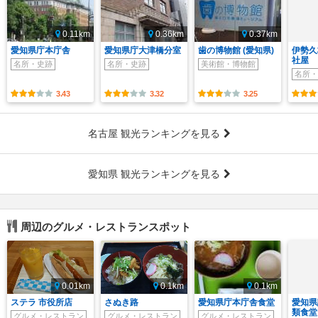
0.11km
0.36km
0.37km
愛知県庁本庁舎
愛知県庁大津橋分室
歯の博物館 (愛知県)
伊勢久
社屋
名所・史跡
名所・史跡
美術館・博物館
名所・
3.43
3.32
3.25
名古屋 観光ランキングを見る
愛知県 観光ランキングを見る
周辺のグルメ・レストランスポット
0.01km
0.1km
0.1km
ステラ 市役所店
さぬき路
愛知県庁本庁舎食堂
愛知県
類食堂
グルメ・レストラン
グルメ・レストラン
グルメ・レストラン