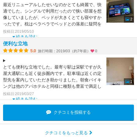
最近リニューアルしたせいなのかとても綺麗で、快
適でした。シングルで利用だったので狭い部屋を想
像していましたが、ベッドが大きくとても寝やすか
2
ったです。枕はペラペラでベッドとの落差に疑問を
感じましたが、快
投稿日:2019/05/10
続きを読む
便利な立地
5.0
旅行時期：2019/03（約7年前）
0
とても便利な立地でした。最寄り駅は栄駅ですが久
屋大通駅にも近く徒歩圏内です。駐車場は近くの定
型先を案内していただき助かりました。朝食バイキ
1
ングは他のアパホテルと同様に種類も豊富で満足し
ました。大浴場も
投稿日:2019/03/27
続きを読む
クチコミを投稿する
クチコミをもっと見る