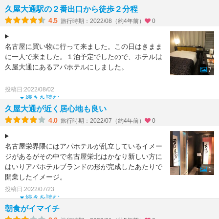
久屋大通駅の２番出口から徒歩２分程
お部屋は、13階シングル1
4.5
旅行時期：2022/08（約4年前）
0
名古屋に買い物に行って来ました。この日はきまま
に一人で来ました。１泊予定でしたので、ホテルは
久屋大通にあるアパホテルにしました。
7
名古屋市内に何店舗か展開されているようで、楽天
投稿日:2022/08/02
トラベルで１泊食事
続きを読む
久屋大通が近く居心地も良い
4.0
旅行時期：2022/07（約4年前）
0
名古屋栄界隈にはアパホテルが乱立しているイメー
ジがあるがその中で名古屋栄北はかなり新しい方に
はいりアパホテルブランドの形が完成したあたりで
1
開業したイメージ。
地下鉄久屋大通駅は2番出口からすぐで最近
投稿日:2022/07/23
続きを読む
朝食がイマイチ