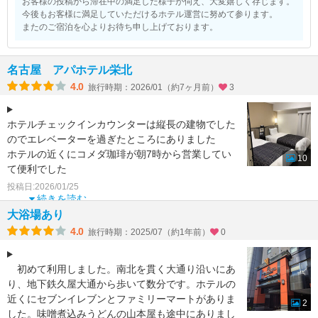
お客様の投稿から滞在中の満足した様子が伺え、大変嬉しく存じます。
今後もお客様に満足していただけるホテル運営に努めて参ります。
またのご宿泊を心よりお待ち申し上げております。
名古屋 アパホテル栄北
4.0
旅行時期：2026/01（約7ヶ月前）
3
ホテルチェックインカウンターは縦長の建物でした
のでエレベーターを過ぎたところにありました
ホテルの近くにコメダ珈琲が朝7時から営業してい
10
て便利でした
またコンビニが数件あり良かったです
投稿日:2026/01/25
チェック
続きを読む
大浴場あり
4.0
旅行時期：2025/07（約1年前）
0
初めて利用しました。南北を貫く大通り沿いにあ
り、地下鉄久屋大通から歩いて数分です。ホテルの
近くにセブンイレブンとファミリーマートがありま
2
した。味噌煮込みうどんの山本屋も途中にありまし