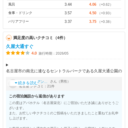
風呂
3.44
4.06
（+0.62）
食事・ドリンク
3.57
4.50
（+0.93）
バリアフリー
3.37
3.75
（+0.38）
満足度の高いクチコミ（4件）
久屋大通すぐ
4.0
旅行時期：2026/05
名古屋市の南北に連なるセントラルパークである久屋大通公園の
すぐ近くにあります。
by
さん（男性）
フローリアンチッチ
市中心部だけにどこに行くにも便利でした。
続きを読む
名古屋 クチコミ：21件
そんな立地でも大浴場があったのがうれしかったです。
その他の設備やアメニ
この宿泊施設から返信があります
この度はアパホテル〈名古屋栄北〉にご宿泊いただき誠にありがとうご
ざいます。
また、お忙しい中クチコミのご投稿をいただきましたこと重ねてお礼申
し上げます。