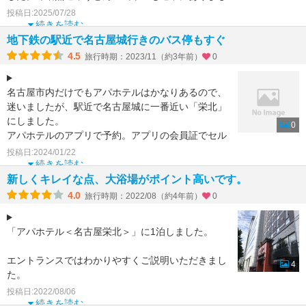
た。客室は平均的
投稿日:2025/07/28
続きを読む
地下鉄の駅近で名古屋城行きのバス停もすぐ
4.5
旅行時期：2023/11（約3年前）
0
名古屋市内だけでもアパホテルはかなりあるので、
迷いましたが、駅近で名古屋城に一番近い「栄北」
にしました。
0
アパホテルのアプリで予約。アプリの会員証でセル
フチェックインも2回目なので慣れました。
投稿日:2024/01/22
出
続きを読む
新しくキレイな点、大浴場がポイント高いです。
4.0
旅行時期：2022/08（約4年前）
0
「アパホテル＜名古屋栄北＞」に1泊しました。
エントランスではわかりやすくご説明いただきまし
4
た。
お支払いは前払いです。アメニティはお部屋にセッ
投稿日:2022/08/06
ティングです。
続きを読む