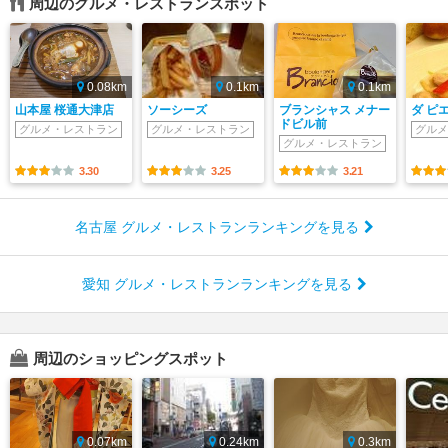
周辺のグルメ・レストランスポット
0.08km
0.1km
0.1km
山本屋 桜通大津店
ソーシーズ
ブランシャス メナー
ダ ピ
ドビル前
グルメ・レストラン
グルメ・レストラン
グルメ
グルメ・レストラン
3.30
3.25
3.21
名古屋 グルメ・レストランランキングを見る
愛知 グルメ・レストランランキングを見る
周辺のショッピングスポット
0.07km
0.24km
0.3km