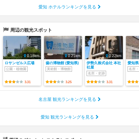
愛知 ホテルランキングを見る
周辺の観光スポット
0.18km
0.21km
0.22km
ロサンゼルス広場
歯の博物館 (愛知県)
伊勢久株式会社 本社
愛知県
社屋
公園・植物園
美術館・博物館
名所・
名所・史跡
3.31
3.25
3.31
名古屋 観光ランキングを見る
愛知 観光ランキングを見る