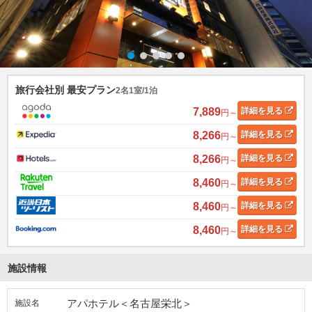
旅行会社別 最安プラン
2名1室/1泊
7,889
詳細
を見る
円～
8,266
詳細
を見る
円～
8,266
詳細
を見る
円～
8,460
詳細
を見る
円～
8,460
詳細
を見る
円～
8,460
詳細
を見る
円～
施設情報
アパホテル＜名古屋栄北＞
施設名