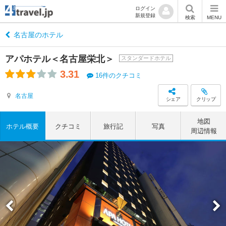
ログイン
新規登録
検索
MENU
名古屋のホテル
アパホテル＜名古屋栄北＞
スタンダードホテル
3.31
16件のクチコミ
名古屋
シェア
クリップ
地図
ホテル概要
クチコミ
旅行記
写真
周辺情報