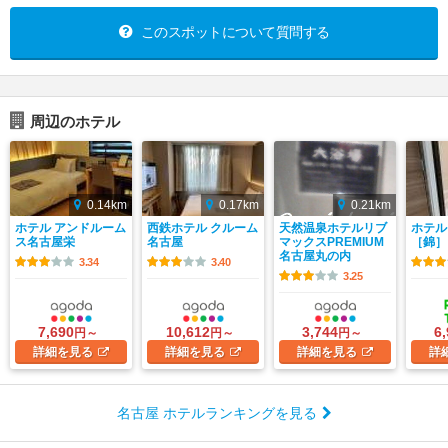
このスポットについて質問する
周辺のホテル
0.14km
0.17km
0.21km
ホテル アンドルーム
西鉄ホテル クルーム
天然温泉ホテルリブ
ホテル
ス名古屋栄
名古屋
マックスPREMIUM
［錦］
名古屋丸の内
3.34
3.40
3.25
7,690
10,612
3,744
6
円～
円～
円～
詳細
を見る
詳細
を見る
詳細
を見る
詳
名古屋 ホテルランキングを見る