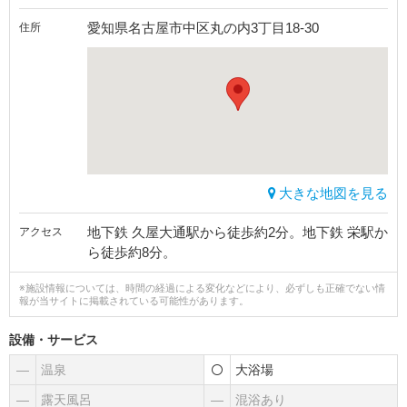
愛知県名古屋市中区丸の内3丁目18-30
住所
大きな地図を見る
地下鉄 久屋大通駅から徒歩約2分。地下鉄 栄駅か
アクセス
ら徒歩約8分。
※施設情報については、時間の経過による変化などにより、必ずしも正確でない情
報が当サイトに掲載されている可能性があります。
設備・サービス
―
温泉
大浴場
―
露天風呂
―
混浴あり