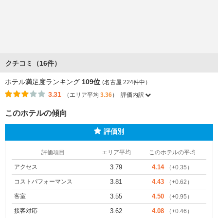
クチコミ（16件）
ホテル満足度ランキング
109位
(名古屋 224件中）
3.31
（エリア平均
3.36
）
評価内訳
このホテルの傾向
評価別
評価項目
エリア平均
このホテルの平均
アクセス
3.79
4.14
（+0.35）
コストパフォーマンス
3.81
4.43
（+0.62）
客室
3.55
4.50
（+0.95）
接客対応
3.62
4.08
（+0.46）