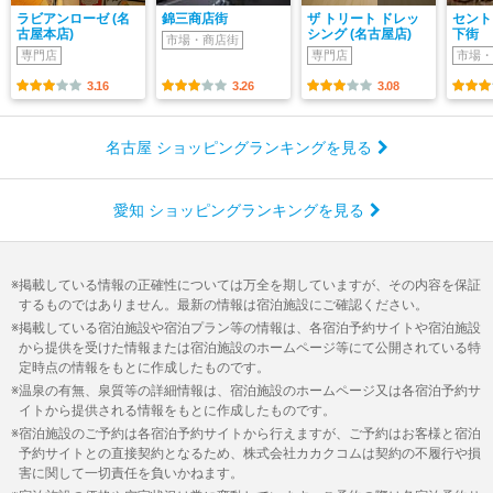
ラビアンローゼ (名
錦三商店街
ザ トリート ドレッ
セント
古屋本店)
シング (名古屋店)
下街
市場・商店街
専門店
専門店
市場・
3.16
3.26
3.08
名古屋 ショッピングランキングを見る
愛知 ショッピングランキングを見る
掲載している情報の正確性については万全を期していますが、その内容を保証
するものではありません。最新の情報は宿泊施設にご確認ください。
掲載している宿泊施設や宿泊プラン等の情報は、各宿泊予約サイトや宿泊施設
から提供を受けた情報または宿泊施設のホームページ等にて公開されている特
定時点の情報をもとに作成したものです。
温泉の有無、泉質等の詳細情報は、宿泊施設のホームページ又は各宿泊予約サ
イトから提供される情報をもとに作成したものです。
宿泊施設のご予約は各宿泊予約サイトから行えますが、ご予約はお客様と宿泊
予約サイトとの直接契約となるため、株式会社カカクコムは契約の不履行や損
害に関して一切責任を負いかねます。