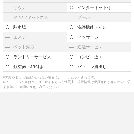
―
サウナ
インターネット可
―
ジム/フィットネス
―
プール
駐車場
洗浄機能トイレ
―
エステ
マッサージ
―
ペット対応
―
送迎サービス
ランドリーサービス
コンビニ近く
航空券・JR付き
パソコン貸出し
※未対応または確認がとれない場合に、「―」と表示されます。
※フォートラベルはクチコミサイトという性質上、施設情報は保証されませんので、必
ず事前にご確認のうえご利用ください。