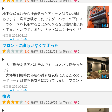
3.0
旅行時期：2022/01（約5年前）
0
地下鉄伏見駅から徒歩数分とアクセスは良い場所に
あります。客室は狭かったですが、ベッドの下にス
ーツケースを収納することができるなど機能性があ
2
って良かったです。また、ベッドは広くゆっくりと
過ごすことができ
投稿日:2022/01/16
続きを読む
フロントに誰もいなくて困った
1.0
旅行時期：2021/03（約5年前）
0
大浴場があるアパホテルです。コスパは良かった
です。
大浴場利用時に部屋の鍵も脱衣所に入るためのカ
1
ードキーも財布を脱衣所に忘れてしまい、フロント
に行ったところ、どなたもいらっしゃいませんでし
投稿日:2021/03/22
た。呼
続きを読む
快適
4.0
旅行時期：2019/05（約7年前）
0