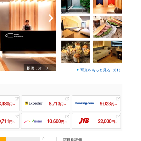
提供：オーナー
写真をもっと見る（81）
8,480
8,713
9,023
円～
円～
円～
9,711
10,600
22,000
円～
円～
円～
2
項目別評価