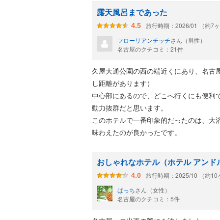
露天風呂まであった
★悪かった点
旅行時期：2026/01 （約7
4.5
・大浴場はサウナ付きだったが、ととの
フローリアンチッチ
さん（男性）
・アクセスが悪くないが微妙(久屋大通か
名古屋のクチコミ：21件
・廊下の音が聞こえる(ただし隣部屋の声
久屋大通公園の西の端近くにあり、名古
満足度はそこそこ高かったが定宿にはな
し距離があります）
中心部にあるので、どこへ行くにも便利
動力抜群だと思います。
このホテルで一番印象的だったのは、大
味わえたのが良かったです。
おしゃれなホテル（ホテル アンド
旅行時期：2025/10 （約1
4.0
ぱっち
さん（女性）
名古屋のクチコミ：5件