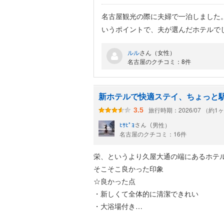
名古屋観光の際に夫婦で一泊しました
いうポイントで、夫が選んだホテルでし
入れるし、朝は6時からと利用時間が
ルル
さん（女性）
り良かったのは、朝食のルームサービ
名古屋のクチコミ：8件
新ホテルで快適ステイ、ちょっと
旅行時期：2026/07 （約1
3.5
ﾋｻﾋﾟﾖ
さん（男性）
名古屋のクチコミ：16件
栄、というより久屋大通の端にあるホテ
そこそこ良かった印象
☆良かった点
・新しくて全体的に清潔できれい
・大浴場付き
・空調の効きが大変良い