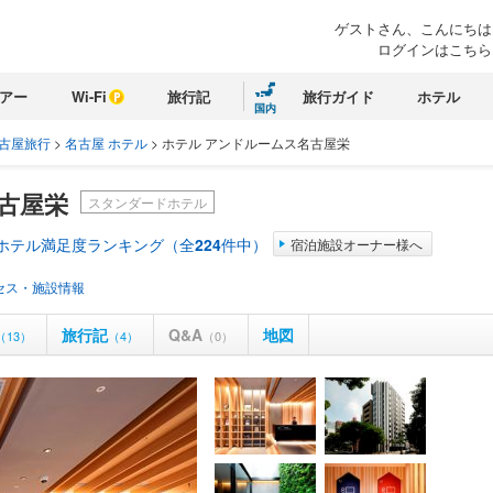
ゲストさん、こんにちは
ログインはこちら
アー
Wi-Fi
旅行記
旅行ガイド
ホテル
国内
古屋旅行
>
名古屋 ホテル
>
ホテル アンドルームス名古屋栄
古屋栄
スタンダードホテル
 ホテル満足度ランキング（全
224
件中）
宿泊施設オーナー様へ
セス・施設情報
旅行記
Q&A
地図
（13）
（4）
（0）