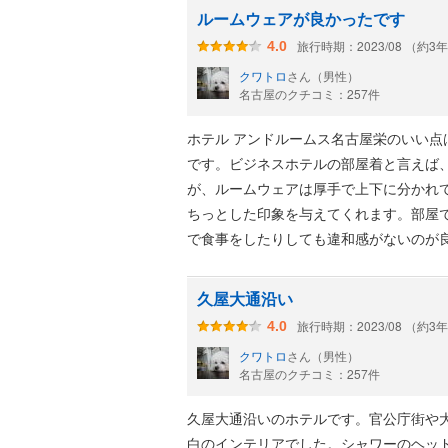
朝食は、サンド（複数あり）かサラダプ
ルームウェアが良かったです
デリバリーもあるとのことですが、せっ
旅行時期：2023/08 （約3
4.0
サンドはとてもおいしかったです。
クワトロ
さん（男性）
名古屋のクチコミ：257件
ホテル アンドルームス名古屋栄のいい
です。ビジネスホテルの部屋着と言えば
が、ルームウェアは厚手で上下に分かれ
ちっとした印象を与えてくれます。部屋
で食事をしたりしても違和感がないのが
久屋大通沿い
旅行時期：2023/08 （約3
4.0
クワトロ
さん（男性）
名古屋のクチコミ：257件
久屋大通沿いのホテルです。官公庁街や
白のインテリアでした。シャワーのヘッ