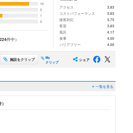
10
アクセス
3.83
0
コストパフォーマンス
3.83
1
接客対応
3.75
0
客室
3.83
風呂
4.17
食事
4.00
224
件中）
バリアフリー
4.00
My
施設をクリップ
シェア
クリップ
一覧を見る
件）