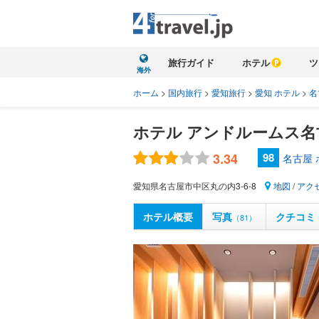
旅行ガイド
ホテル
ツ
海外
ホーム
>
国内旅行
>
愛知旅行
>
愛知 ホテル
>
名
ホテル アンドルームス名
3.34
98
名古屋
愛知県名古屋市中区丸の内3-6-8
地図
/
アク
ホテル概要
写真
クチコミ
（81）