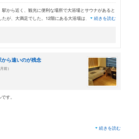
。駅から近く、観光に便利な場所で大浴場とサウナがあると
たが、大満足でした。12階にある大浴場は、深夜2時まで
続きを読む
長くて、生活時間がズレてる私達夫婦にはぴったりで、何よ
スがあることでした。大変珍しいと思います
駅から遠いのが残念
ヶ月前）
ルです。
続きを読む