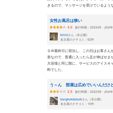
きるので、マッサージを受けているよう
女性お風呂は狭い
旅行時期：2023/05 （約3
4.0
kirin3
さん（非公開）
名古屋のクチコミ：62件
ＧＷ最終日に宿泊し、この日はお客さん
形なので、普通に入ったら足が伸ばせま
大浴場と同じ階に、サービスのアイスキ
料でした。
う～ん 部屋は広めでいいんだけ
旅行時期：2022/09 （約4
2.5
bangkokdaisuki
さん（非公開）
名古屋のクチコミ：16件