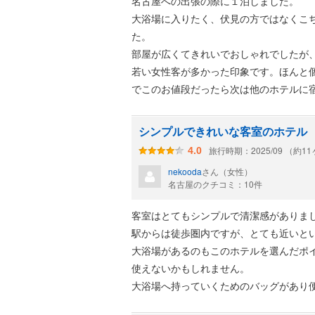
名古屋への出張の際に１泊しました。
大浴場に入りたく、伏見の方ではなくこ
た。
部屋が広くてきれいでおしゃれでしたが
若い女性客が多かった印象です。ほんと
でこのお値段だったら次は他のホテルに
シンプルできれいな客室のホテル
旅行時期：2025/09 （約1
4.0
nekooda
さん（女性）
名古屋のクチコミ：10件
客室はとてもシンプルで清潔感がありま
駅からは徒歩圏内ですが、とても近いと
大浴場があるのもこのホテルを選んだポ
使えないかもしれません。
大浴場へ持っていくためのバッグがあり
ホテルの1階にカフェを併設しています