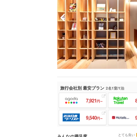
旅行会社別 最安プラン
2名1室/1泊
7,921
円～
9,540
円～
とても良い
みんなの満足度