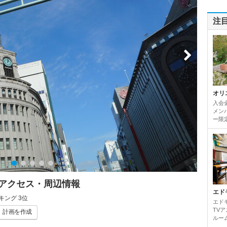
注
オリ
入会
メンバ
ー限定
・アクセス・周辺情報
エド
キング 3位
エド
TV
計画
を作成
ルーム