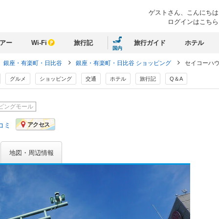
ゲストさん、
こんにちは
ログインはこちら
アー
Wi-Fi
旅行記
旅行ガイド
ホテル
国内
銀座・有楽町・日比谷
銀座・有楽町・日比谷 ショッピング
セイコーハ
グルメ
ショッピング
交通
ホテル
旅行記
Q＆A
ピングモール
コミ
アクセス
地図・周辺情報