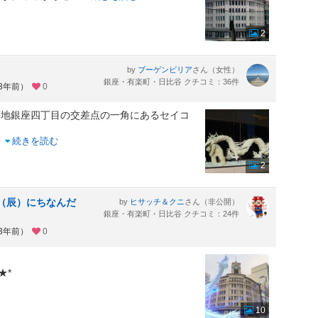
2
by
さん（女性）
ブーゲンビリア
銀座・有楽町・日比谷 クチコミ：36件
約3年前）
0
等地銀座四丁目の交差点の一角にあるセイコ
..
続きを読む
2
の干支（辰）にちなんだ
by
さん（非公開）
ヒサッチ＆クニ
銀座・有楽町・日比谷 クチコミ：24件
約3年前）
0
★*
10