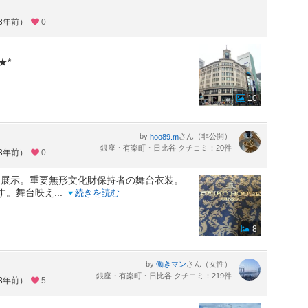
約3年前）
0
★*
10
by
さん（非公開）
hoo89.m
銀座・有楽町・日比谷 クチコミ：20件
約3年前）
0
た展示。重要無形文化財保持者の舞台衣装。
す。舞台映え
...
続きを読む
8
by
さん（女性）
働きマン
銀座・有楽町・日比谷 クチコミ：219件
約3年前）
5