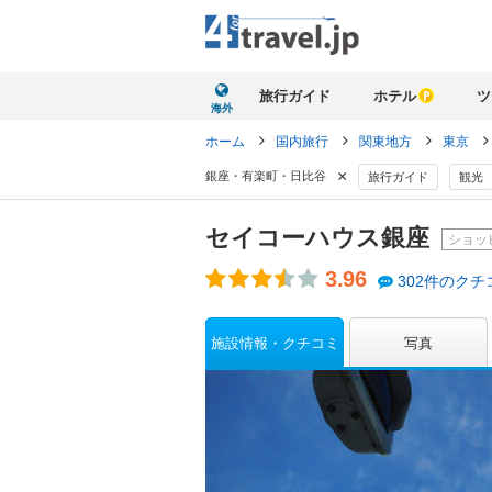
旅行ガイド
ホテル
ツ
海外
ホーム
国内旅行
関東地方
東京
×
銀座・有楽町・日比谷
旅行ガイド
観光
セイコーハウス銀座
ショッ
3.96
302件のクチ
施設情報・クチコミ
写真