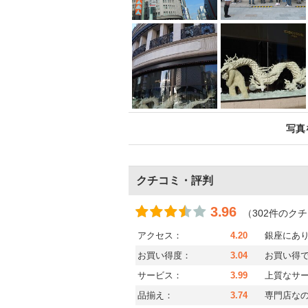
写真
クチコミ・評判
3.96
（302件のク
アクセス：
4.20
銀座にあ
お買い得度：
3.04
お買い得
サービス：
3.99
上質なサ
品揃え：
3.74
専門店な