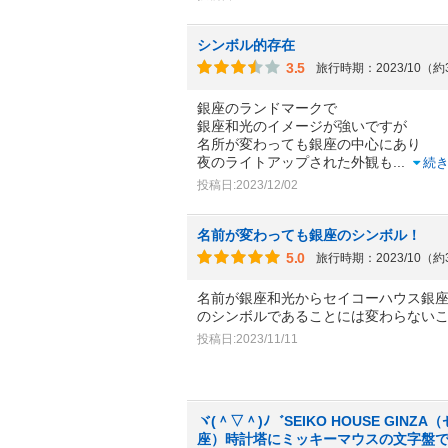
シンボル的存在
3.5
旅行時期：2023/10（
銀座のランドマークで
銀座和光のイメージが強いですが
名所が変わっても銀座の中心にあり
夜のライトアップされた外観も
...
続
投稿日:2023/12/02
名前が変わっても銀座のシンボル！
5.0
旅行時期：2023/10（
名前が銀座和光からセイコーハウス銀
のシンボルであることには変わらない
投稿日:2023/11/11
ヾ(＾▽＾)ﾉ゛SEIKO HOUSE GIN
座）時計塔にミッキーマウスの文字盤で