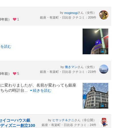
by
さん（女性）
mogimogi
銀座・有楽町・日比谷 クチコミ：209件
約3年前）
1
きを読む
1
by
さん（女性）
働きマン
銀座・有楽町・日比谷 クチコミ：219件
約3年前）
5
座に変わりましたが、名前が変わっても銀座
こちらの時計台
...
続きを読む
1
ZA（セイコーハウス銀
by
さん（非公開）
ヒサッチ＆クニ
ディズニー創立100
銀座・有楽町・日比谷 クチコミ：24件