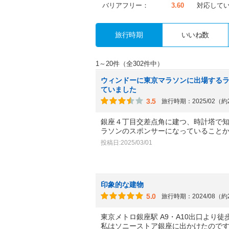
バリアフリー：
3.60
対応して
旅行時期
いいね数
1～20件（全302件中）
ウィンドーに東京マラソンに出場する
ていました
3.5
旅行時期：2025/02（
銀座４丁目交差点角に建つ、時計塔で知
ラソンのスポンサーになっていることか
投稿日:2025/03/01
印象的な建物
5.0
旅行時期：2024/08（
東京メトロ銀座駅 A9・A10出口より
私はソニーストア銀座に出かけたので