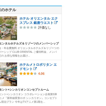
目のホテル
ホテル オリエンタル エク
スプレス 銀座ウエスト
評価なし
PR
エンタルホテルズ＆リゾーツのメンバーシップ
金・年会費無料 オリエンタルホテルズ＆リゾーツの
ーシップ CLUB ORIENTAL ご優待料金、メンバ
の お得な情報をお届け...
ホテルメトロポリタン エ
ドモント
4.06
PR
モント×シンカリオンコンセプトルーム
モント×シンカリオン コラボレーション企画第5弾
アニメ『新幹線変形ロボ シンカリオン』コンセプト
宿泊プラン 今年はTVアニメ第1期を...