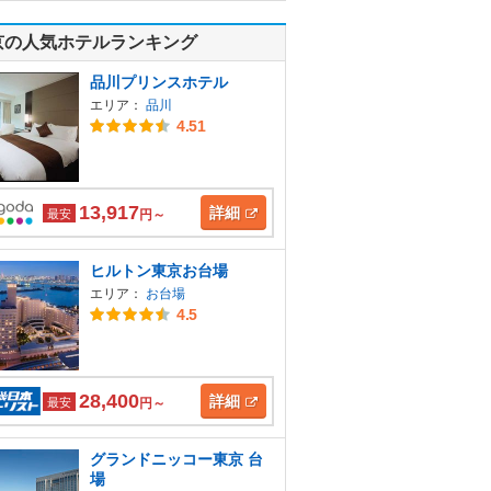
京の人気ホテルランキング
品川プリンスホテル
エリア：
品川
4.51
13,917
詳細
最安
円～
ヒルトン東京お台場
エリア：
お台場
4.5
28,400
詳細
最安
円～
グランドニッコー東京 台
場