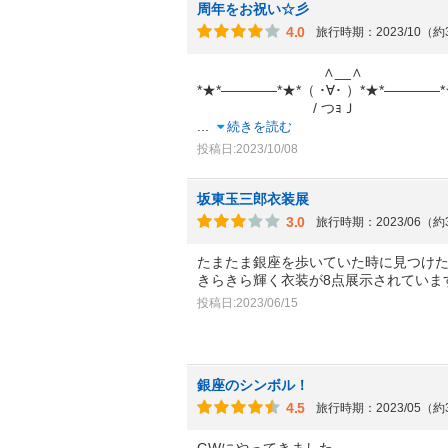
周年をお祝い☆彡
4.0
旅行時期：2023/10（
∧__∧
*★*――――*★*（ ･∀･ ）*★*――――*
/ つｮＪ
...
続きを読む
投稿日:2023/10/08
坂東玉三郎衣装展
3.0
旅行時期：2023/06（
たまたま銀座を歩いていた時に見つけ
きらきら輝く衣装が8点展示されていま
投稿日:2023/06/15
銀座のシンボル！
4.5
旅行時期：2023/05（
GWにやってきました。