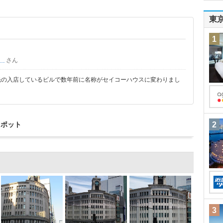
東
1
さん
田のかかし
光の入店しているビルで数年前に名称がセイコーハウスに変わりまし
スポット
2
3