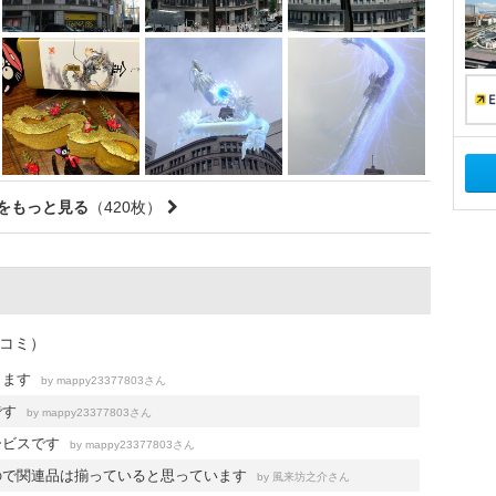
をもっと見る
（420枚）
チコミ）
ります
by
さん
mappy23377803
です
by
さん
mappy23377803
ービスです
by
さん
mappy23377803
ので関連品は揃っていると思っています
by
さん
風来坊之介