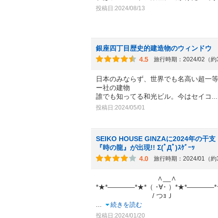
投稿日:2024/08/13
銀座四丁目歴史的建造物のウィンドウ
4.5
旅行時期：2024/02（
日本のみならず、世界でも名高い超一
ー社の建物
誰でも知ってる和光ビル。今はセイコ
.
投稿日:2024/05/01
SEIKO HOUSE GINZAに2024年
『時の龍』が出現!! Σ(ﾟДﾟ)ｽｹﾞｰｯ
4.0
旅行時期：2024/01（
∧__∧
*★*――――*★*（ ･∀･ ）*★*――――*
/ つｮＪ
...
続きを読む
投稿日:2024/01/20