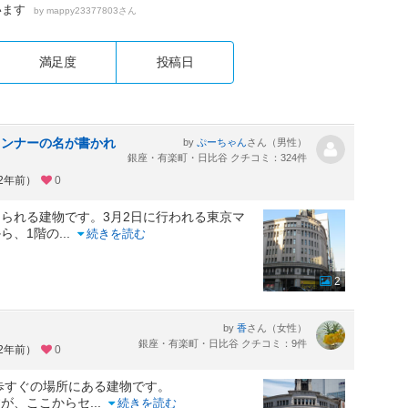
います
by
さん
mappy23377803
満足度
投稿日
ランナーの名が書かれ
by
さん（男性）
ぷーちゃん
銀座・有楽町・日比谷 クチコミ：324件
約2年前）
0
られる建物です。3月2日に行われる東京マ
ら、1階の
...
続きを読む
2
by
さん（女性）
香
銀座・有楽町・日比谷 クチコミ：9件
約2年前）
0
徒歩すぐの場所にある建物です。
すが、ここからセ
...
続きを読む