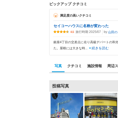
ピックアップ クチコミ
満足度の高いクチコミ
セイコーハウスに名称が変わった
旅行時期 2025/07
by
山
4.5
銀座4丁目の交差点に在り高級デパートの和
続きを読む
た。屋根には大きな時
...
写真
クチコミ
施設情報
周辺
投稿写真