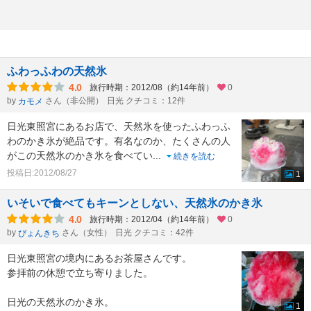
ふわっふわの天然氷
4.0
旅行時期：2012/08（約14年前）
0
by
さん（非公開）
日光 クチコミ：12件
カモメ
日光東照宮にあるお店で、天然氷を使ったふわっふ
わのかき氷が絶品です。有名なのか、たくさんの人
がこの天然氷のかき氷を食べてい
...
続きを読む
投稿日:2012/08/27
1
いそいで食べてもキーンとしない、天然氷のかき氷
4.0
旅行時期：2012/04（約14年前）
0
by
さん（女性）
日光 クチコミ：42件
ぴょんきち
日光東照宮の境内にあるお茶屋さんです。
参拝前の休憩で立ち寄りました。
日光の天然氷のかき氷。
1