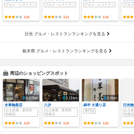
グルメ・レストラン
グルメ・レストラン
グルメ・レストラン
グルメ
3.25
3.21
3.16
日光 グルメ・レストランランキングを見る
栃木県 グルメ・レストランランキングを見る
周辺のショッピングスポット
0.07km
0.11km
0.9km
水車物産店
八汐
綿半 大通り店
日光物
お土産屋・直売所・
お土産屋・直売所・
お土産
専門店
特産品
特産品
特産品
3.20
3.30
3.25