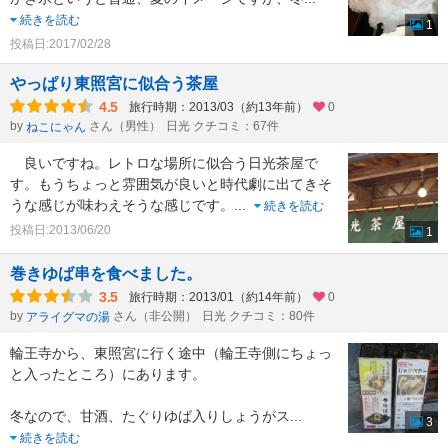
続きを読む
1
投稿日:2017/02/28
やっぱり東照宮に似合う茶屋
4.5
旅行時期：2013/03（約13年前）
0
by
さん（男性）
日光 クチコミ：67件
ねこにゃん
良いですね。レトロな場所に似合う日光茶屋で
す。もうちょっと雰囲気が良いと時代劇に出てきそ
うな感じが味わえそうな感じです。
...
続きを読む
投稿日:2013/06/20
1
巻きゆば串を食べました。
3.5
旅行時期：2013/01（約14年前）
0
by
さん（非公開）
日光 クチコミ：80件
アライグマの湯
輪王寺から、東照宮に行く途中（輪王寺側にちょっ
と入ったところ）にあります。
冬なので、甘酒、たぐりゆば入りしょうがス
...
3
続きを読む