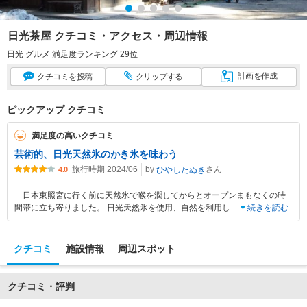
日光茶屋 クチコミ・アクセス・周辺情報
日光 グルメ 満足度ランキング 29位
計画
を作成
クチコミ
を投稿
クリップ
する
ピックアップ クチコミ
満足度の高いクチコミ
芸術的、日光天然氷のかき氷を味わう
旅行時期 2024/06
by
さん
ひやしたぬき
4.0
日本東照宮に行く前に天然氷で喉を潤してからとオープンまもなくの時
間帯に立ち寄りました。 日光天然氷を使用、自然を利用し
...
続きを読む
クチコミ
施設情報
周辺スポット
クチコミ・評判