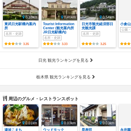
0.18km
0.46km
0.54km
東武日光駅構内案内
Tourist Information
日光市観光経済部日
小倉山
所
Center (観光案内所
光観光課
公園・
JR日光駅構内)
名所・史跡
名所・史跡
名所・史跡
3.35
3.33
3.25
日光 観光ランキングを見る
栃木県 観光ランキングを見る
周辺のグルメ・レストランスポット
0.01km
0.03km
0.03km
湯波こまち
ウッドモック
晃寿司
永井園