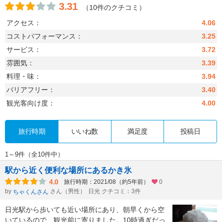
3.31
（10件のクチコミ）
アクセス：
4.06
コストパフォーマンス：
3.25
サービス：
3.72
雰囲気：
3.39
料理・味：
3.94
バリアフリー：
3.40
観光客向け度：
4.00
旅行時期
いいね数
満足度
投稿日
1～9件（全10件中）
駅から近く便利な場所にあるかき氷
4.0
旅行時期：2021/08（約5年前）
0
by
さん（男性）
日光 クチコミ：3件
ちゃくんさん
日光駅から歩いても近い場所にあり、朝早くから空
いているので、観光前に寄りました。10時過ぎだっ