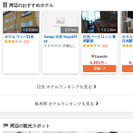
周辺のおすすめホテル
0.03km
0.07km
0.13km
ホテル ヴィバ日光
Sanga 日光 Stay&Pl
日光パークロッジ 東
ホテル
ay
武駅前
日光駅
3.21
評価なし
3.20
4,491
8
円～
詳細
日光 ホテルランキングを見る
栃木県 ホテルランキングを見る
周辺の観光スポット