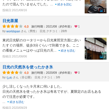
たので混んでいませんでした。
...
続きを読む
投稿日:2021/08/16
1
日光茶屋
4.0
旅行時期：2021/08（約5年前）
1
by
さん（男性）
日光 クチコミ：28件
worldspan
東武日光駅のロータリーから日光東照宮方面に歩い
たすぐの場所、徒歩3分ぐらいで到着できる。ここ
の看板メニューはやっぱ日光の天
...
続きを読む
投稿日:2021/08/06
2
日光の天然氷を使ったかき氷
4.0
旅行時期：2020/09（約6年前）
0
by
さん（非公開）
日光 クチコミ：3件
なめ
少し涼しくなった９月末に伺いました。
日光の天然氷を使ったかき氷は有名ですが、夏限定のお店もある
ので注意が必要です。
...
続きを読む
投稿日:2020/09/29