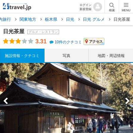
ログイン
新規登録
検索
MENU
内旅行
関東地方
栃木県
日光
日光 グルメ
日光茶屋
日光茶屋
グルメ・レストラン
3.31
アクセス
10件のクチコミ
施設情報・クチコミ
写真
地図・周辺情報